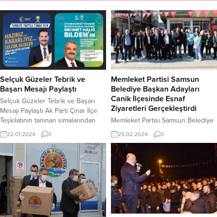
Selçuk Güzeler Tebrik ve
Memleket Partisi Samsun
Başarı Mesajı Paylaştı
Belediye Başkan Adayları
Canik İlçesinde Esnaf
Selçuk Güzeler Tebrik ve Başarı
Ziyaretleri Gerçekleştirdi
Mesajı Paylaştı Ak Parti Çınar İlçe
Teşkilatının tanınan simalarından
Memleket Partisi Samsun Belediye
Selçuk Güzeler Çınar Belediye
Başkan adayları Canik İlçesinde
22.01.2024
0
25.02.2024
0
Başkan Aday Adaylığını
Esnaf Ziyaretleri Gerçekleştirdi
duyurmuştu. Geçtiğimiz hafta
Memleket Partisi Samsun
Diyarbakır Belediye Başkan Adayı
Büyükşehir Belediye Başkan adayı
Mehmet Halis Bilden’in açıklanması
Seyit Ahmet Koçak, Canik Belediye
sonrasında tebrik ve başarı mesajı
Başkan adayı Furkan Güler, İlkadım
paylaştı. Güzeler ; Bugün
Belediye Başkan adayı Yeşim
Diyarbakır Havalimanında kalabalık
Kadıoğlu, Atakum Belediye Başkan
eşliğinde karşılanan Bilden için
adayı Hasan Maraz Terme Belediye