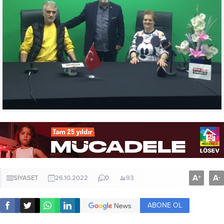
A
A
+
-
SİYASET
26.10.2022
0
93
ABONE OL