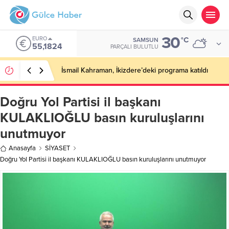
30
EURO
°C
SAMSUN
55,1824
PARÇALI BULUTLU
İsmail Kahraman, İkizdere’deki programa katıldı
Doğru Yol Partisi il başkanı
KULAKLIOĞLU basın kuruluşlarını
unutmuyor
Anasayfa
SİYASET
Doğru Yol Partisi il başkanı KULAKLIOĞLU basın kuruluşlarını unutmuyor