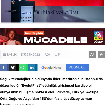
A
A
+
-
SAĞLIK
26.10.2022
0
54
ABONE OL
Sağlık teknolojilerinin dünyada lideri Medtronic’in İstanbul’da
düzenlediği “EvolutFirst” etkinliği, girişimsel kardiyoloji
dünyasının buluşma noktası oldu. Zirvede, Türkiye, Avrupa,
Orta Doğu ve Asya’dan 150’den fazla üst düzey uzman