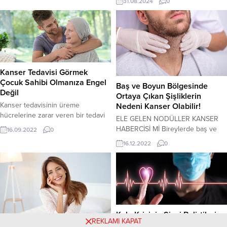
31.08.2024
0
kalp rahatsızlıkları gibi sorunlar
Terapisi Anabilim Dalı bünyesinde,
artabilir” dedi. İklim değişikliği bir
afazili bireylerin iletişim becerilerini
başka deyişle iklim krizi her geçen
desteklemek amacıyla Çevrimiçi
yıl etkisini arttırarak yaşamı tehdit
Afazi Terapi Programı’nın Türkçeye
etmeye devam ediyor. Bu kriz,
uyarlaması yapıldı.
doğayı...
Kanser Tedavisi Görmek
Çocuk Sahibi Olmanıza Engel
Baş ve Boyun Bölgesinde
Değil
Ortaya Çıkan Şişliklerin
Kanser tedavisinin üreme
Nedeni Kanser Olabilir!
hücrelerine zarar veren bir tedavi
ELE GELEN NODÜLLER KANSER
olması nedeniyle ülkemizde kanser
HABERCİSİ Mİ Bireylerde baş ve
16.09.2022
0
tedavisi öncesi yumurta veya
boyun bölgesinde ortaya çıkan
16.12.2022
0
sperm dondurma işlemlerinin
şişliklerin pek çok nedeni olabilir.
yapılabildiğini hatırlatan Kadın
Zira baş boyun bölgesinde dişler,
Hastalıkları ve Doğum uzmanı Dr.
dil, sinüsler, bademcikler, farinks,
Öğr. Ü. Mert Yeşiladalı, “Böylece
larinks, tükrük bezleri, tiroid bezi,
hastalar kanser tedavisinden sonra
gırtlak, yemek borusu gibi pek çok
da çocuk sahibi olabiliyor. Ancak ne
organ yer almakta ve konum itibari
yazık ki hastaların çok büyük kısmı
ile birbirleri ile de yakın ilişki...
Kalp Krizinin Sinsi Belirtilerine
bu konuda...
REKLAMI KAPAT
Dikkat