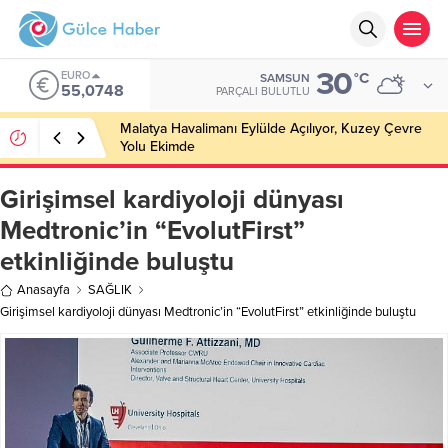
30
EURO
°C
SAMSUN
55,0748
PARÇALI BULUTLU
Malatya Havalimanı Eylülde Açılıyor, Kuzey Çevre
Yolu Ekimde
Girişimsel kardiyoloji dünyası
Medtronic’in “EvolutFirst”
etkinliğinde buluştu
Anasayfa
SAĞLIK
Girişimsel kardiyoloji dünyası Medtronic’in “EvolutFirst” etkinliğinde buluştu