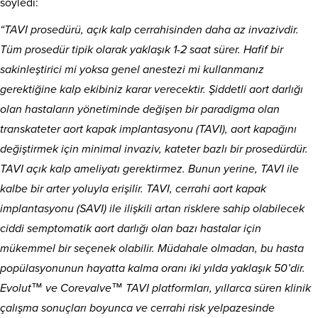
söyledi:
“TAVI prosedürü, açık kalp cerrahisinden daha az invazivdir.
Tüm prosedür tipik olarak yaklaşık 1-2 saat sürer. Hafif bir
sakinleştirici mi yoksa genel anestezi mi kullanmanız
gerektiğine kalp ekibiniz karar verecektir. Şiddetli aort darlığı
olan hastaların yönetiminde değişen bir paradigma olan
transkateter aort kapak implantasyonu (TAVI), aort kapağını
değiştirmek için minimal invaziv, kateter bazlı bir prosedürdür.
TAVI açık kalp ameliyatı gerektirmez. Bunun yerine, TAVI ile
kalbe bir arter yoluyla erişilir. TAVI, cerrahi aort kapak
implantasyonu (SAVI) ile ilişkili artan risklere sahip olabilecek
ciddi semptomatik aort darlığı olan bazı hastalar için
mükemmel bir seçenek olabilir. Müdahale olmadan, bu hasta
popülasyonunun hayatta kalma oranı iki yılda yaklaşık 50’dir.
Evolut™ ve Corevalve™ TAVI platformları, yıllarca süren klinik
çalışma sonuçları boyunca ve cerrahi risk yelpazesinde