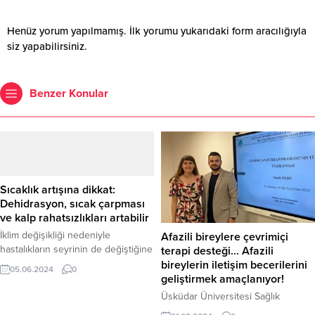
Henüz yorum yapılmamış. İlk yorumu yukarıdaki form aracılığıyla
siz yapabilirsiniz.
Benzer Konular
Sıcaklık artışına dikkat:
Dehidrasyon, sıcak çarpması
ve kalp rahatsızlıkları artabilir
İklim değişikliği nedeniyle
Afazili bireylere çevrimiçi
hastalıkların seyrinin de değiştiğine
terapi desteği… Afazili
dikkat çeken İğde, “Ani sıcaklık
bireylerin iletişim becerilerini
05.06.2024
0
artışları, özellikle hassas gruplarda
geliştirmek amaçlanıyor!
sağlık sorunlarına neden olabilir.
Üsküdar Üniversitesi Sağlık
Sıcak çarpması, dehidrasyon ve
Bilimleri Enstitüsü Dil ve Konuşma