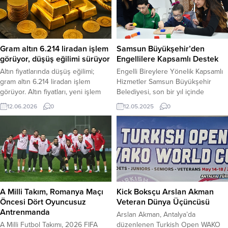
Gram altın 6.214 liradan işlem
Samsun Büyükşehir’den
görüyor, düşüş eğilimi sürüyor
Engellilere Kapsamlı Destek
Altın fiyatlarında düşüş eğilimi;
Engelli Bireylere Yönelik Kapsamlı
gram altın 6.214 liradan işlem
Hizmetler Samsun Büyükşehir
görüyor. Altın fiyatları, yeni işlem
Belediyesi, son bir yıl içinde
gününe değer kaybıyla başladı.
yaklaşık 30 bin engelli bireye ve
12.06.2026
0
12.05.2025
0
Yatırımcıların yakından takip ettiği
ailesine eğitimden sağlığa,
gram altın, sabah saatlerinde yüzde
ulaşımdan sosyal desteklere kadar
0,6 oranında düşerek 6 bin 214 lira
çeşitli alanlarda hizmet sunarak
seviyesinden işlem görmeye
yaşamlarını kolaylaştırmayı
başladı. Fiyatlardaki düşüşün
hedefledi. Belediye, bu çalışmalarla
detayları ve piyasa verileri Bir
toplumun tüm kesimlerine ulaşma
önceki günü ons altındaki
ilkesini benimsediğini belirtti.
yükselişin...
Samsun Büyükşehir Belediyesi,
A Milli Takım, Romanya Maçı
Kick Boksçu Arslan Akman
2024-2025 döneminde engelli
Öncesi Dört Oyuncusuz
Veteran Dünya Üçüncüsü
bireyler ve...
Antrenmanda
Arslan Akman, Antalya’da
A Milli Futbol Takımı, 2026 FIFA
düzenlenen Turkish Open WAKO