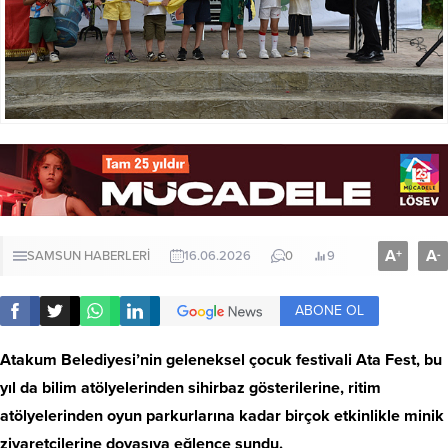
A
A
+
-
SAMSUN HABERLERİ
16.06.2026
0
9
ABONE OL
Atakum Belediyesi’nin geleneksel çocuk festivali Ata Fest, bu
yıl da bilim atölyelerinden sihirbaz gösterilerine, ritim
atölyelerinden oyun parkurlarına kadar birçok etkinlikle minik
ziyaretçilerine doyasıya eğlence sundu.