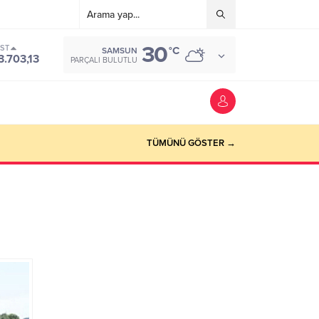
30
IST
°C
SAMSUN
3.703,13
PARÇALI BULUTLU
TÜMÜNÜ GÖSTER →