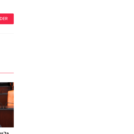
ıs’ta