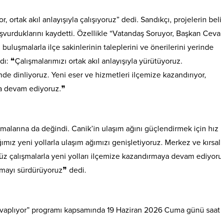
, ortak akıl anlayışıyla çalışıyoruz” dedi. Sandıkçı, projelerin be
vurduklarını kaydetti. Özellikle “Vatandaş Soruyor, Başkan Ceva
uşmalarla ilçe sakinlerinin taleplerini ve önerilerini yerinde
dı: ❝Çalışmalarımızı ortak akıl anlayışıyla yürütüyoruz.
nde dinliyoruz. Yeni eser ve hizmetleri ilçemize kazandırıyor,
ya devam ediyoruz.❞
şmalarına da değindi. Canik’in ulaşım ağını güçlendirmek için hız
ğımız yeni yollarla ulaşım ağımızı genişletiyoruz. Merkez ve kırsal
z çalışmalarla yeni yolları ilçemize kazandırmaya devam ediyor
atmayı sürdürüyoruz❞ dedi.
evaplıyor” programı kapsamında 19 Haziran 2026 Cuma günü saat