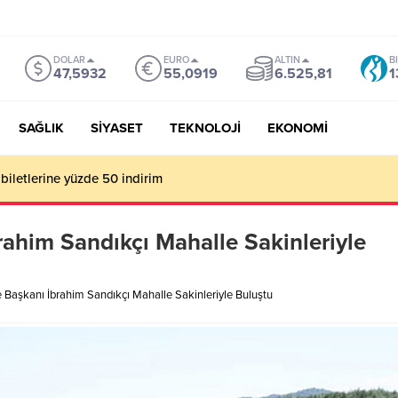
DOLAR
EURO
ALTIN
B
47,5932
55,0919
6.525,81
1
SAĞLIK
SİYASET
TEKNOLOJİ
EKONOMİ
mu Genel Müdürü Çay, Bursa’da gazetecilerle buluştu
rahim Sandıkçı Mahalle Sakinleriyle
 Başkanı İbrahim Sandıkçı Mahalle Sakinleriyle Buluştu