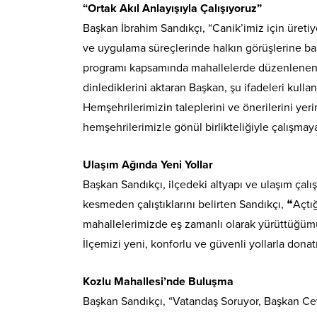
“Ortak Akıl Anlayışıyla Çalışıyoruz”
Başkan İbrahim Sandıkçı, “Canik’imiz için üretiyor
ve uygulama süreçlerinde halkın görüşlerine baş
programı kapsamında mahallelerde düzenlenen bul
dinlediklerini aktaran Başkan, şu ifadeleri kullan
Hemşehrilerimizin taleplerini ve önerilerini yeri
hemşehrilerimizle gönül birlikteliğiyle çalışma
Ulaşım Ağında Yeni Yollar
Başkan Sandıkçı, ilçedeki altyapı ve ulaşım çalı
kesmeden çalıştıklarını belirten Sandıkçı, ❝Açtı
mahallelerimizde eş zamanlı olarak yürüttüğümü
İlçemizi yeni, konforlu ve güvenli yollarla don
Kozlu Mahallesi’nde Buluşma
Başkan Sandıkçı, “Vatandaş Soruyor, Başkan C