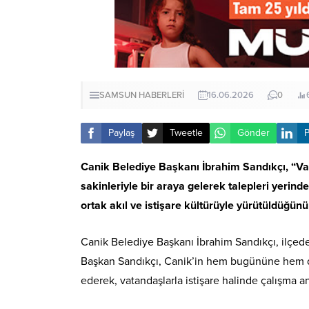
SAMSUN HABERLERİ
16.06.2026
0
Paylaş
Tweetle
Gönder
P
Canik Belediye Başkanı İbrahim Sandıkçı, “
sakinleriyle bir araya gelerek talepleri yerind
ortak akıl ve istişare kültürüyle yürütüldüğünü
Canik Belediye Başkanı İbrahim Sandıkçı, ilçede
Başkan Sandıkçı, Canik’in hem bugününe hem de
ederek, vatandaşlarla istişare halinde çalışma an