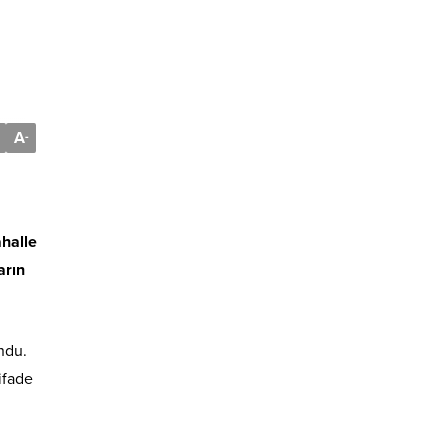
A
-
halle
arın
ndu.
ifade