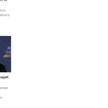
msun
atürk’ü
n,
ın yanı
ük
unu
liğe
..
sayet
 temel
et
alet
f