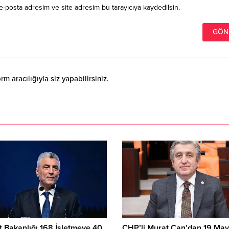
e-posta adresim ve site adresim bu tarayıcıya kaydedilsin.
 aracılığıyla siz yapabilirsiniz.
t Bakanlığı 168 İşletmeye 40
CHP’li Murat Çan’dan 19 May