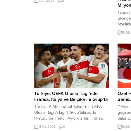
02.11.2024
0
ön sıralarda yer alıyor. Bu kadim şehirde,
Milyon
çiğ köfteyle birlikte vazgeçilmez lezzetler
Ticaret
arasında yer alan kadayıf ve şıllık tatlıları
ülke ge
yapılıyor. Şanlıurfa’nın tatlı kültüründe
özellik
önemli bir yere sahip olan bu iki lezzet...
sonrası 
13.06
belirle
milyon 
bildirdi
Kapsaml
Bakanlığ
fırsatç
Türkiye, UEFA Uluslar Ligi’nde
Özel H
Fransa, İtalya ve Belçika ile Grup’ta
Samsu
Türkiye A Milli Futbol Takımı’nın UEFA
**Mardi
Uluslar Ligi A Ligi 1. Grup’taki zorlu
geçiren
fikstürü belirlendi; Ay-yıldızlılar, Fransa,
Salurlu
İtalya ve Belçika ile aynı grupta mücadele
düzenl
13.02.2026
0
10.03
edecek. Türkiye A Milli Futbol Takımı’nın
uğurlan