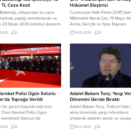
 TL Ceza Kesti
Hükümet Eleştirisi
 Bakanlığı, yılbaşından bu yana
Cumhuriyet Halk Partisi (CHP) Sa
nelinde yaptığı denetimlerde ve
Milletvekili Murat Çan, 19 Mayıs At
le 23 Nisan 2025 İstanbul depremi
Anma, Gençlik ve Spor Bayramı
haksız fiyat artışı yaptığı
dolayısıyla bir mesaj yayımladı. Ça
.2025
0
19.05.2025
0
nen 168 işletmeye toplam 40
mesajında 19 Mayıs’ın Kurtuluş
TL idari para cezası uyguladığını
Mücadelesi’nin başlangıcı olmasın
. Haksız Fiyat Artışına Karşı
sıra, milletin bağımsızlık ve özgürl
ı Denetimler Başlatıldı Ticaret
idealine uyanışının simgesi olduğ
ı, haksız fiyat artışları ve
belirtti. Bu tarihin Atatürk’ün genç
ılıkla mücadele kapsamında ülke...
olan güveninin ve Türkiye
Cumhuriyeti’nin temellerinin genç.
arekat Polisi Ogün Salurlu
Adalet Bakanı Tunç: Yargı Ve
n’da Toprağa Verildi
Dönemini Geride Bıraktı
n’de görevi başında kalp krizi
Adalet Bakanı Tunç, Trabzon’daki
 Özel Harekat Polisi Ogün
atma töreninde yargı reformlarını
, memleketi Samsun’da
anlatarak adaletin darbe ve vesay
enen törenle son yolculuğuna
etkisinden kurtarıldığını belirtti. Ad
.2026
0
05.12.2025
0
dı. Polis Salurlu’nun cenaze
Bakanı Yılmaz Tunç, Trabzon’un O