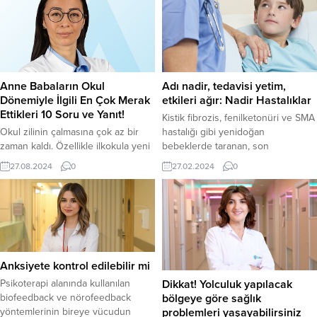
Anne Babaların Okul
Adı nadir, tedavisi yetim,
Dönemiyle İlgili En Çok Merak
etkileri ağır: Nadir Hastalıklar
Ettikleri 10 Soru ve Yanıt!
Kistik fibrozis, fenilketonüri ve SMA
Okul zilinin çalmasına çok az bir
hastalığı gibi yenidoğan
zaman kaldı. Özellikle ilkokula yeni
bebeklerde taranan, son
başlayacak olan çocukları ve
zamanlarda bazılarının adını daha
27.08.2024
0
27.02.2024
0
ebeveynlerini şimdiden tatlı bir
sık duyduğumuz nadir hastalıklar,
heyecan sardı.
tüm dünyada yaklaşık 7 bin
hastalığı kapsıyor ve bu hastalıklar
300 milyon kişiyi etkiliyor. Nadir
hastalık, 2 bin kişiden 1’inde veya
daha az görülen hastalıkların
tümünü içinde barındıran bir
Anksiyete kontrol edilebilir mi
şemsiye terim...
Psikoterapi alanında kullanılan
Dikkat! Yolculuk yapılacak
biofeedback ve nörofeedback
bölgeye göre sağlık
yöntemlerinin bireye vücudun
problemleri yaşayabilirsiniz