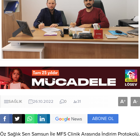
A
A
+
-
SAĞLIK
26.10.2022
0
31
ABONE OL
Öz Sağlık Sen Samsun İle MFS Clinik Arasında İndirim Protokolü.