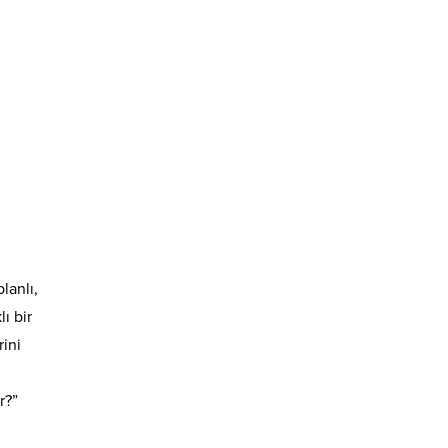
lanlı,
ı bir
rini
r?”