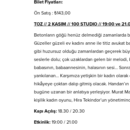
Bilet Fiyatları:
Ön Satış : ₺143,00
TOZ // 2 KASIM // 100 STUDIO // 19:00 ve 21.
Betonların göğü henüz delmediği zamanlarda bü
Güzeller güzeli ev kadını anne ile titiz avukat 
gibi huzursuz olduğu zamanlardan geçerek büyüy
seslerle dolu; çok uzaklardan gelen bir melodi, ku
babasının, babaannesinin, halasının sesi… Sonra b
yankılanan… Karşımıza yetişkin bir kadın olara
hikâyeye çoktan dalıp gitmiş olacak. Handan’ın
bugüne uzanan bir anlatıya yerleşiyor. Murat M
kişilik kadın oyunu, Hira Tekindor’un yönetimin
Kapı Açılış:
18.30 / 20.30
Etkinlik:
19:00 / 21.00