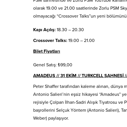
PSM sahnesinde ve Zorlu PSM YouTube kanalında
olarak 19.00 ve 21.00 saatlerinde Zorlu PSM S
olmayacağı “Crossover Talks”un yeni bölümünü
Kapı Açılış:
18.30 – 20.30
Crossover Talks:
19.00 – 21.00
Bilet Fiyatları
Genel Satış: ₺99,00
AMADEUS
//
31 EKİM
//
TURKCELL
SAHNESİ /
Peter Shaffer tarafından kaleme alınan, dünya 
Antonio Salieri’nin eşsiz hikayesi “Amadeus” y
rejisiyle Çolpan İlhan-Sadri Alışık Tiyatrosu ve 
başrollerini Selçuk Yöntem (Antonio Salieri), 
Weber) paylaşıyor.