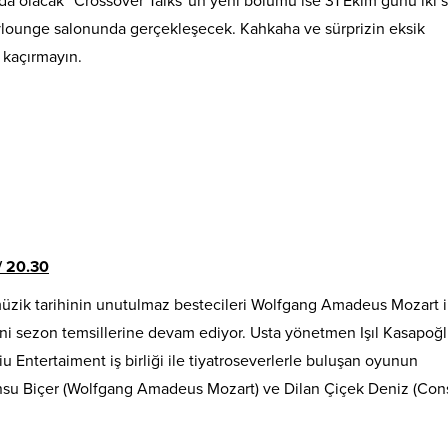
 olacak “Crossover Talks”un yeni bölümü ise 31 Ekim günü iki 
kylounge salonunda gerçekleşecek. Kahkaha ve sürprizin eksik
 kaçırmayın.
/
20
.
3
0
müzik tarihinin unutulmaz bestecileri Wolfgang Amadeus Mozart i
eni sezon temsillerine devam ediyor. Usta yönetmen Işıl Kasapoğ
Piu Entertaiment iş birliği ile tiyatroseverlerle buluşan oyunun
Tansu Biçer (Wolfgang Amadeus Mozart) ve Dilan Çiçek Deniz (Co