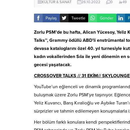
KÜLTÜR & SANAT
26.10.2022
0
49
Paylaş
Tweetle
Gönder
P
Zorlu PSM’de bu hafta, Alican Yücesoy, Yeliz K
Talks’’, Grammy ödüllü ABD’li enstrümantal top
devasa kataloglarını özel 40. yıl turnesiyle 
kadın vokallerinden Sıla ile yeni dönemin en
gecesi yaşatacak.
CROSSOVER TALKS // 31 EKİM// SKYLOUNGE /
YouTube’un eğlenceli ve dinamik programlarında
buluşmak üzere Zorlu PSM’ye taşınıyor. Eğlence
Yeliz Kuvancı, Barış Kıralioğlu ve Aybike Turan
sürprizler ve tahmin edilemeyen konuşmalarla i
Her bölüm farklı konulara kendi perspektiflerind