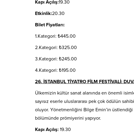
Kapı Açılış:
19.30
Etkinlik:
20
.
3
0
Bilet Fiyatları:
1.Kategori: ₺445.00
2.Kategori: ₺325.00
3.Kategori: ₺245.00
4.Kategori: ₺195.00
26. İSTANBUL TİYATRO FİLM FESTİVALİ: DUV
Ülkemizin kültür sanat alanında en önemli isimle
sayısız eserle uluslararası pek çok ödülün sahibi
oluyor. Yönetmenliğini Bilge Emin’in üstlendiği o
bölümünde prömiyerini yapıyor.
Kapı Açılış:
19.30