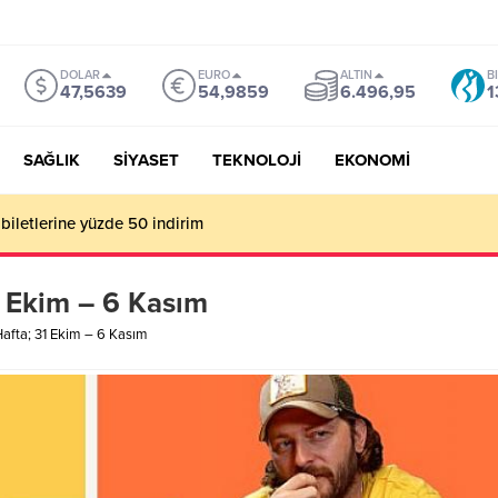
DOLAR
EURO
ALTIN
B
47,5639
54,9859
6.496,95
1
SAĞLIK
SİYASET
TEKNOLOJİ
EKONOMİ
mu Genel Müdürü Çay, Bursa’da gazetecilerle buluştu
1 Ekim – 6 Kasım
afta; 31 Ekim – 6 Kasım