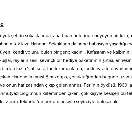
00
yük şehrin sokaklarında, apartman önlerinde büyüyen bir kız ç
babanın tek kızı: Handan. Sokakların da anne babasıyla yaşadığı ev
en, kendi yolunu bulan bir genç kadın… Kafasının ve kalbinin i
şlar, rayların sesi, sevinçli bir hediye paketinin hışırtısı, annesin
irden fazla ‘çat’ sesi, farklı zamanlarda, farklı evlerin duvarları
k çıkan Handan’la tanıştığımızda; o, çocukluğundan bugüne uzana
 ve onun hafızasından çıkıp gelen annesi Feri’nin öyküsü, 1960’l
ahmutyazıcıoğlu’nun kaleminden çıkan, çok kişiyle kesişen bu te
de, Zerrin Tekindor’un performansıyla seyirciyle buluşacak.