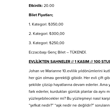
Etkinlik:
20.00
Bilet Fiyatları;
1. Kategori: ₺350,00
2. Kategori: ₺300,00
3. Kategori: ₺250,00
Eczacıbaşı Genç Bilet – TÜKENDİ.
EVLİLİKTEN SAHNELER // 1 KASIM // 100 STUD
Johan ve Marianne 10.evlilik yıldönümlerini kutla
her gün olması gerektiği gibidir. Her evli çift gib
şekilde çözüp hayatlarına devam ederler. Ama ya
fark ederler, kurdukları günlük planlar da ayn
yüzleşebilecekler mi? Bu yüzleşmeyi nasıl karşıla
“şefkat nedir?” “aşk nedir ne değildir?” sorula