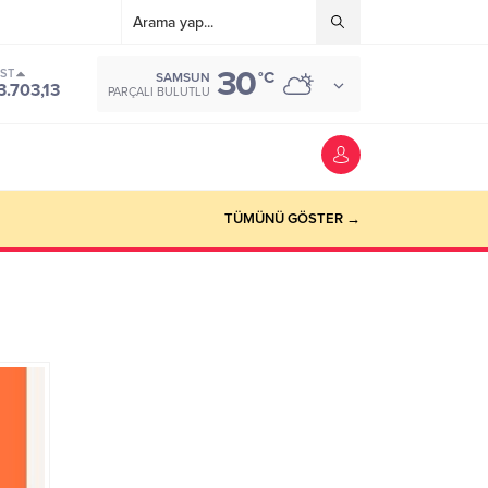
30
IST
°C
SAMSUN
3.703,13
PARÇALI BULUTLU
TÜMÜNÜ GÖSTER →