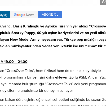
A
+
ABONE OL
aylaş
uvancı, Barış Kıralioğlu ve Aybike Turan’ın yer aldığı ‘’Crossov
luluk Snarky Puppy, 40 yılı aşkın kariyerlerini ve on yedi alb
kutlayan New Model Army heyecanı var. Türkçe pop müziğin başar
 sevilen müzisyenlerinden Sedef Sebüktekin ise unutulmaz bir 
/ 19.00 – 21.00
n “CrossOver Talks”, hem fiziksel hem de online izleyicisiyle
li programlarına bir yenisini daha ekleyen Zorlu PSM, Alican Yüc
’ı aynı masada buluşturduğu “Crossover Talks” adlı yeni programı
zleyicilerine unutulmaz bir deneyim sunuyor.
en bakan dört kişinin, eğlenceli sohbetleri eşliğinde bu sezon Zo