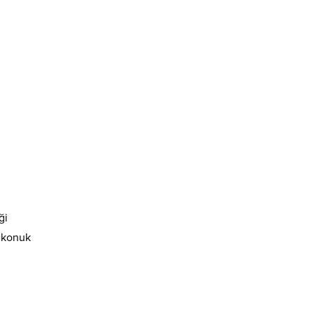
ği
e konuk