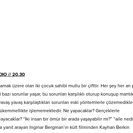
IO // 20.30
mak üzere olan iki çocuk sahibi mutlu bir çifttir. Her şey her an p
i bazı sorunlar yaşar, bu sorunları karşılıklı oturup konuşup mantıkl
vaş yavaş karşılaştıkları sorunları eski yöntemlerle çözemedikle
ı mükemmellikte işlememektedir. Ne yapacaklar? Gerçeklerle
yacaklar? “İki insan bir ömür bir arada yaşayabilir mi?” “aile nedi
rına yanıt arayan Ingmar Bergman’ın kült filminden Kayhan Berkin