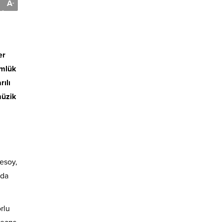
A
-
er
ümlük
ılı
müzik
esoy,
nda
rlu