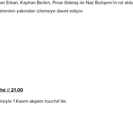
ner Erkan, Kayhan Berkin, Pınar Göktaş ile Naz Buhşem’in rol aldı
 gelenleri yakından izlemeye davet ediyor.
é // 21.00
erisiyle 1 Kasım akşamı touché’de.