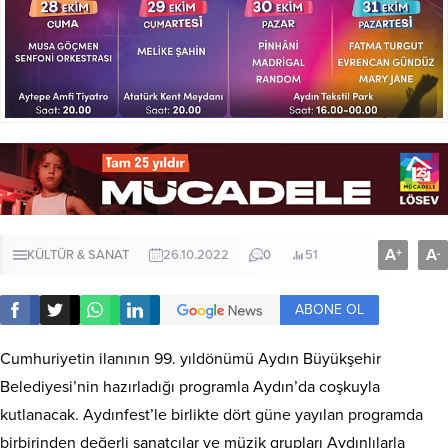
A
A
+
-
KÜLTÜR & SANAT
26.10.2022
0
51
ABONE OL
Cumhuriyetin ilanının 99. yıldönümü Aydın Büyükşehir
Belediyesi’nin hazırladığı programla Aydın’da coşkuyla
kutlanacak. Aydınfest’le birlikte dört güne yayılan programda
birbirinden değerli sanatçılar ve müzik grupları Aydınlılarla