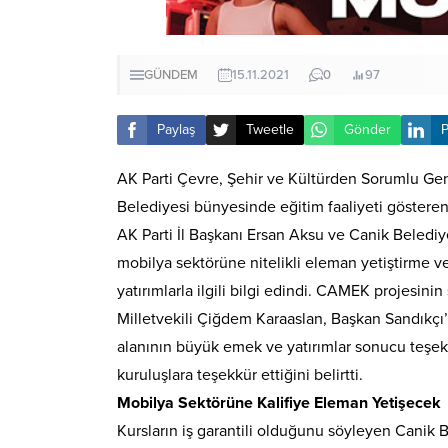
GÜNDEM
15.11.2021
0
97
Paylaş
Tweetle
Gönder
P
AK Parti Çevre, Şehir ve Kültürden Sorumlu Ge
Belediyesi bünyesinde eğitim faaliyeti göster
AK Parti İl Başkanı Ersan Aksu ve Canik Belediy
mobilya sektörüne nitelikli eleman yetiştirme ve
yatırımlarla ilgili bilgi edindi. CAMEK projesi
Milletvekili Çiğdem Karaaslan, Başkan Sandıkçı’y
alanının büyük emek ve yatırımlar sonucu teşe
kuruluşlara teşekkür ettiğini belirtti.
Mobilya Sektörüne Kalifiye Eleman Yetişecek
Kursların iş garantili olduğunu söyleyen Canik Be