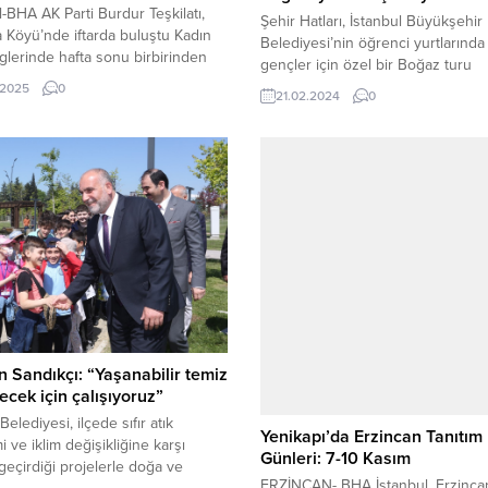
l-BHA AK Parti Burdur Teşkilatı,
Şehir Hatları, İstanbul Büyükşehir
 Köyü’nde iftarda buluştu Kadın
Belediyesi’nin öğrenci yurtlarında
liglerinde hafta sonu birbirinden
gençler için özel bir Boğaz turu
ücadeleler oynandı. Liglerde
düzenliyor. İstanbul dışından gele
.2025
0
21.02.2024
0
r şu şekilde: Turkcell Kadın
gençler, 24 Şubat Cumartesi gün
Süper Ligi 20. haftaBEYLERBEYİ
denizle buluşacak. Geçtiğimiz ay
KULÜBÜ – ÇEKMEKÖY
denizden uzak kalan çocuklar içi
OĞA: 7-1FATİH VATAN SPOR –
Turu düzenleyen Şehir Hatları, bu
NSPOR A.Ş.: 2-1BEŞİKTAŞ JK
İstanbul Büyükşehir Belediyesi’ni
D PAYMENT KADIN FUTBOL
öğrenci yurtlarında kalan gençler
 – BORNOVA HİTAB SPOR:...
bir Boğaz...
 Sandıkçı: “Yaşanabilir temiz
lecek için çalışıyoruz”
elediyesi, ilçede sıfır atık
Yenikapı’da Erzincan Tanıtım
i ve iklim değişikliğine karşı
Günleri: 7-10 Kasım
geçirdiği projelerle doğa ve
ERZİNCAN- BHA İstanbul, Erzincan