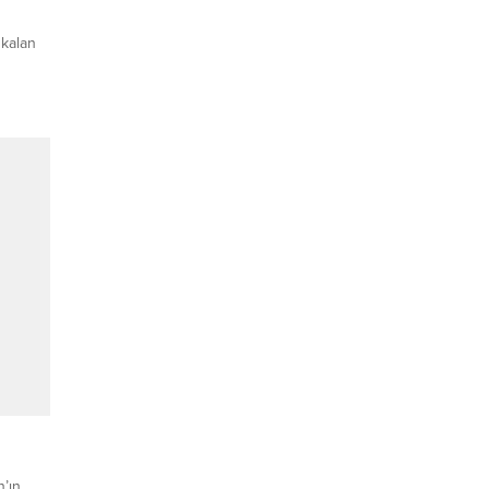
 kalan
n
ü
n Boğaz
 kez de
n
e özel
’ın