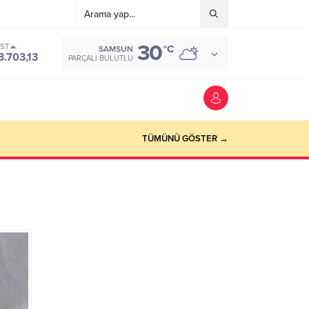
30
IST
°C
SAMSUN
3.703,13
PARÇALI BULUTLU
TÜMÜNÜ GÖSTER →