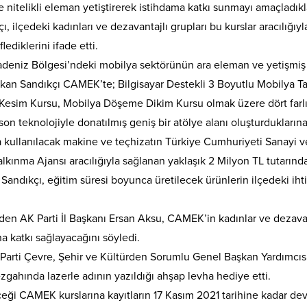
 nitelikli eleman yetiştirerek istihdama katkı sunmayı amaçladıkl
 ilçedeki kadınları ve dezavantajlı grupları bu kurslar aracılığıyl
diklerini ifade etti.
adeniz Bölgesi’ndeki mobilya sektörünün ara eleman ve yetişmiş
şkan Sandıkçı CAMEK’te; Bilgisayar Destekli 3 Boyutlu Mobilya T
esim Kursu, Mobilya Döşeme Dikim Kursu olmak üzere dört farl
 son teknolojiyle donatılmış geniş bir atölye alanı oluşturdukların
a kullanılacak makine ve teçhizatın Türkiye Cumhuriyeti Sanayi v
lkınma Ajansı aracılığıyla sağlanan yaklaşık 2 Milyon TL tutarınd
Sandıkçı, eğitim süresi boyunca üretilecek ürünlerin ilçedeki iht
den AK Parti İl Başkanı Ersan Aksu, CAMEK’in kadınlar ve dezavan
a katkı sağlayacağını söyledi.
Parti Çevre, Şehir ve Kültürden Sorumlu Genel Başkan Yardımcıs
gahında lazerle adının yazıldığı ahşap levha hediye etti.
eceği CAMEK kurslarına kayıtların 17 Kasım 2021 tarihine kadar d