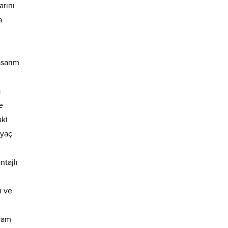
arını
a
asarım
ı
a
e
aki
iyaç
tajlı
ı ve
evam