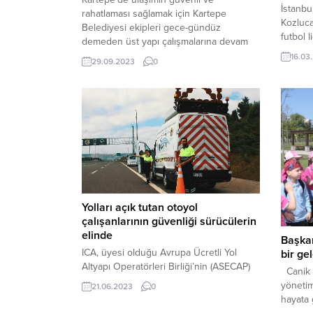
İstanbu
rahatlaması sağlamak için Kartepe
Kozluca
Belediyesi ekipleri gece-gündüz
futbol 
demeden üst yapı çalışmalarına devam
zorlu m
ediyor. Kartepe Belediye Başkanı
16.03
29.09.2023
0
sonuçla
Av.M.Mustafa Kocaman, Maşukiye,
Futbol 
Uzuntarla ve İstasyon Mahallelerinde
SPOR 
yapılan asfalt serim çalışmalarını yerinde
BİLGİD
inceledi. 2500 TON ASFALT
TRABZO
SERİLDİ Belediye ekipleri hafta içi hafta
UNITE
sonu çalışarak Maşukiye ve Uzuntarla
TAKIMI
Mahalleleri arası...
Yolları açık tutan otoyol
çalışanlarının güvenliği sürücülerin
elinde
Başkan
ICA, üyesi olduğu Avrupa Ücretli Yol
bir ge
Altyapı Operatörleri Birliği’nin (ASECAP)
Canik B
Avrupa Farkındalık Günü kapsamında
yönetim
21.06.2023
0
düzenlediği #(S)heWorks #ICare
hayata 
kampanyasına destek veriyor. Kampanya