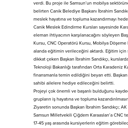
verdi. Bu proje ile Samsun’un mobilya sektörüne
belirten Canik Belediye Başkanı İbrahim Sandıkçı,
meslek hayatına ve topluma kazandırmayı hedefle
Canik Meslek Edindirme Kursları sayesinde Kar
eleman ihtiyacının karşılanacağını söyleyen Ba
Kursu, CNC Operatörü Kursu, Mobilya Döşeme K
alanda eğitimin verileceğini aktardı. Eğitim için
dikkat çeken Başkan İbrahim Sandıkçı, kurslard
Teknoloji Bakanlığı tarafından Orta Karadeniz Ka
finansmanla temin edildiğini beyan etti. Başkan 
sahibi ailelere hediye edileceğini belirtti.
Projeyi çok önemli ve başarılı bulduğunu kayde
grupların iş hayatına ve topluma kazandırılmasın
Ziyaretin sonunda Başkan İbrahim Sandıkçı; AK 
Samsun Milletvekili Çiğdem Karaaslan’a CNC tez
17-45 yaş arasında kursiyerlerin eğitim görebil