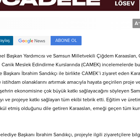
A
+
ABONE OL
aylaş
nel Başkan Yardımcısı ve Samsun Milletvekili Çiğdem Karaaslan, 
en Canik Meslek Edindirme Kurslarında (CAMEK) incelemelerde b
e Başkanı İbrahim Sandıkçı ile birlikte CAMEK’i ziyaret eden Kara
 istihdam olanaklarını artırmak amacıyla hayata geçirilen proje v
nin şehrin ekonomisine çok büyük katkı sağlayacağını söyleyen Sa
ı ve projeye katkı sağlayan tüm ekibi tebrik etti. Eğitim ve üreti
kkül etmiş olduğunu dile getiren Karaaslan, emeği geçen tüm ku
lediye Başkanı İbrahim Sandıkçı, projeyle ilgili ziyaretçilere bilg