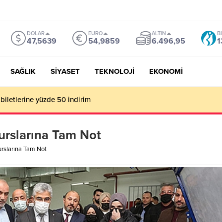
DOLAR
EURO
ALTIN
B
47,5639
54,9859
6.496,95
1
SAĞLIK
SİYASET
TEKNOLOJİ
EKONOMİ
mu Genel Müdürü Çay, Bursa’da gazetecilerle buluştu
urslarına Tam Not
rslarına Tam Not