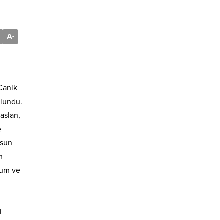
A
-
Canik
ulundu.
aslan,
e
msun
m
rum ve
i