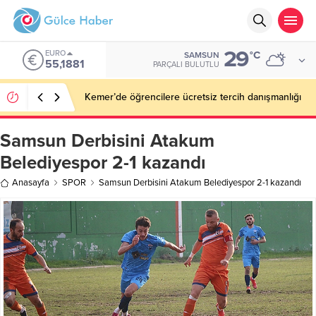
29
EURO
°C
SAMSUN
55,1881
PARÇALI BULUTLU
Kemer’de öğrencilere ücretsiz tercih danışmanlığı
Samsun Derbisini Atakum
Belediyespor 2-1 kazandı
Anasayfa
SPOR
Samsun Derbisini Atakum Belediyespor 2-1 kazandı