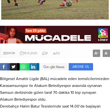
A
A
+
-
SPOR
15.11.2021
0
52
ABONE OL
Bölgesel Amatör Ligde (BAL) mücadele eden temsilcilerimizden
Karasamsunspor ile Atakum Belediyespor arasında oynanan
Samsun derbisinde gülen taraf 70 dakika 10 kişi oynayan
Atakum Belediyespor oldu.
Derebahçe Halim Batur Tesislerinde saat 14.00’de başlayan