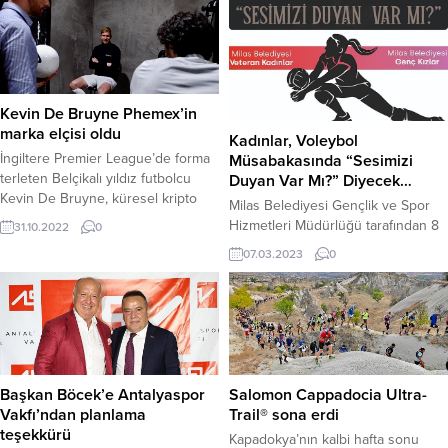
Kevin De Bruyne Phemex’in
marka elçisi oldu
Kadınlar, Voleybol
İngiltere Premier League’de forma
Müsabakasında “Sesimizi
terleten Belçikalı yıldız futbolcu
Duyan Var Mı?” Diyecek…
Kevin De Bruyne, küresel kripto
Milas Belediyesi Gençlik ve Spor
para borsalarından Phemex’in
Hizmetleri Müdürlüğü tarafından 8
31.10.2022
0
marka elçisi oldu. Singapur
Mart Dünya Kadınlar Günü’ne özel
07.03.2023
0
merkezli kripto para borsası
düzenlenecek voleybol
Phemex, bir yandan kullanıcıları için
müsabakası ile kadınlar “Sesimizi
sunduğu ürün ve hizmetleri
Duyan Var mı?” diyecek… Dünya
geliştirmeye çalışırken diğer
Kadınlar Günü etkinlikleri
yandan da marka kimliğini
kapsamında 8 Mart Çarşamba günü
güçlendirmek amacıyla yoğun çaba
saat 19.30’da Atatürk Spor
sarf ediyor. Borsa bu kapsamda
Kompleksi’nde gerçekleşecek
Başkan Böcek’e Antalyaspor
Salomon Cappadocia Ultra-
son...
voleybol müsabakası ile “Sesimizi
Vakfı’ndan planlama
Trail® sona erdi
Duyan Var mı?” çağrısında
teşekkürü
Kapadokya’nın kalbi hafta sonu
bulunacak olan kadınlar,...