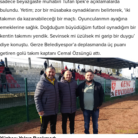
sadece beyazgaste muhabiri Tufan İpek’e açıklamalarda
bulundu. Yetim; zor bir müsabaka oynadıklarını belirterek, ‘iki
takımın da kazanabileceği bir maçtı. Oyuncularımın ayağına
emeklerine sağlık. Doğduğum büyüdüğüm futbol oynadığım bir
kentin takımını yendik. Sevinsek mi üzülsek mi garip bir duygu’
diye konuştu. Gerze Belediyespor’a deplasmanda üç puanı
getiren golü takım kaptanı Cemal Özsüngü attı.