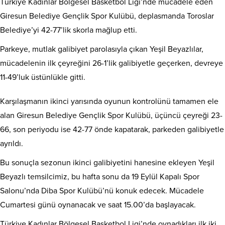
Türkiye Kadınlar Bölgesel Basketbol Ligi’nde mücadele eden
Giresun Belediye Gençlik Spor Kulübü, deplasmanda Toroslar
Belediye’yi 42-77’lik skorla mağlup etti.
Parkeye, mutlak galibiyet parolasıyla çıkan Yeşil Beyazlılar,
mücadelenin ilk çeyreğini 26-1’lik galibiyetle geçerken, devreye
11-49’luk üstünlükle gitti.
Karşılaşmanın ikinci yarısında oyunun kontrolünü tamamen ele
alan Giresun Belediye Gençlik Spor Kulübü, üçüncü çeyreği 23-
66, son periyodu ise 42-77 önde kapatarak, parkeden galibiyetle
ayrıldı.
Bu sonuçla sezonun ikinci galibiyetini hanesine ekleyen Yeşil
Beyazlı temsilcimiz, bu hafta sonu da 19 Eylül Kapalı Spor
Salonu’nda Diba Spor Kulübü’nü konuk edecek. Mücadele
Cumartesi günü oynanacak ve saat 15.00’da başlayacak.
Türkiye Kadınlar Bölgesel Basketbol Ligi’nde oynadıkları ilk iki