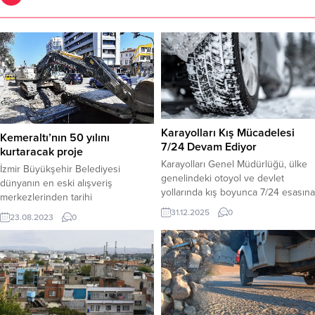
Karayolları Kış Mücadelesi
Kemeraltı’nın 50 yılını
7/24 Devam Ediyor
kurtaracak proje
Karayolları Genel Müdürlüğü, ülke
İzmir Büyükşehir Belediyesi
genelindeki otoyol ve devlet
dünyanın en eski alışveriş
yollarında kış boyunca 7/24 esasına
merkezlerinden tarihi
göre kar ve buzla mücadele
Kemeraltı’ndaki yüzlerce yıllık
31.12.2025
0
23.08.2023
0
çalışmalarını sürdürüyor. Karayolları
altyapıyı yenilemek ve bölgede aşırı
Genel Müdürlüğü (KGM), kış
yağışlar nedeniyle yaşanan su
mevsimi boyunca otoyollar ve
baskınlarını önlemek amacıyla
devlet/il yollarında güvenli ulaşımın
başlattığı “Kemeraltı Yağmursuyu
sağlanması için ülke genelinde
Kuşaklama Projesi” Fevzi Paşa
aralıksız kar ve buzla mücadele
Bulvarı’ndan hızla ilerliyor. İzmir
faaliyeti yürütmektedir. Kış programı
Büyükşehir Belediyesi’nin tarihi