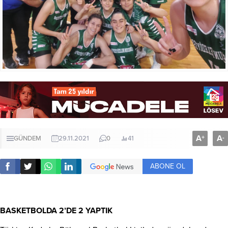
A
A
+
-
GÜNDEM
29.11.2021
0
41
ABONE OL
BASKETBOLDA 2’DE 2 YAPTIK