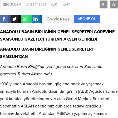
A
A
+
-
GÜNDEM
29.11.2021
0
47
ABONE OL
ANADOLU BASIN BİRLİĞİNİN GENEL SEKRETERİ GÖREVİNE
SAMSUNLU GAZETECİ TURHAN AKŞEN GETİRİLDİ
ANADOLU BASIN BİRLİĞİNİN GENEL SEKRETERİ
SAMSUN’DAN
Anadolu Basın Birliği’nin yeni genel sekreteri Samsunlu
gazeteci Turhan Akşen oldu.
1998 yılında Anadolu basınını güçlendirmek ve yaşatmak
amacıyla kurulan Anadolu Basın Birliği’nin (ABB) Ağustos ayında
yeni kurulan yönetiminden yer alan Genel Merkez Sekreteri
Sebahattin ASLAN geçtiğimiz günlerde tedavi gördüğü
hastanede vefat etti. Ardından ABB’den yapılan açıklamda