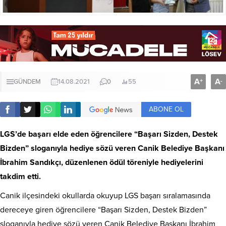
A
A
+
-
GÜNDEM
14.08.2021
0
55
ABONE OL
LGS’de başarı elde eden öğrencilere “Başarı Sizden, Destek
Bizden” sloganıyla hediye sözü veren Canik Belediye Başkanı
İbrahim Sandıkçı, düzenlenen ödül töreniyle hediyelerini
takdim etti.
Canik ilçesindeki okullarda okuyup LGS başarı sıralamasında
dereceye giren öğrencilere “Başarı Sizden, Destek Bizden”
sloganıyla hediye sözü veren Canik Belediye Başkanı İbrahim