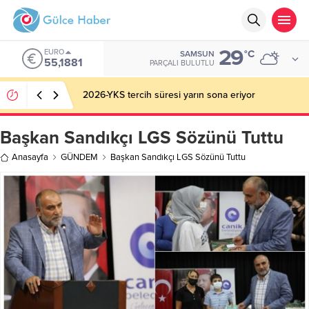
29
EURO
°C
SAMSUN
55,1881
PARÇALI BULUTLU
2026-YKS tercih süresi yarın sona eriyor
Başkan Sandıkçı LGS Sözünü Tuttu
Anasayfa
GÜNDEM
Başkan Sandıkçı LGS Sözünü Tuttu