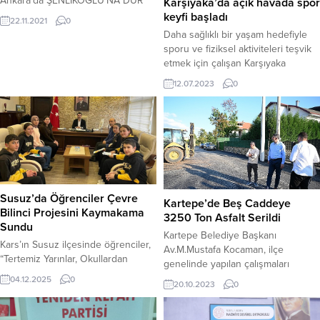
Ankara’da ŞENLİKOĞLU’NA DUR
Karşıyaka’da açık havada spor
DURAK YOK Giresun Belediye
keyfi başladı
22.11.2021
0
Başkanı Aytekin Şenlikoğlu,
Daha sağlıklı bir yaşam hedefiyle
Giresun’a hizmet için var gücüyle
sporu ve fiziksel aktiviteleri teşvik
çalışıyor. İlk olarak Ankara’da
etmek için çalışan Karşıyaka
Başkent Millet Bahçesi’nde
Belediyesi, yoğun ilgi gören sabah
12.07.2023
0
düzenlenen ‘Gençlik ve Yerel
etkinliklerini yaz aylarında da
Yönetimler’ temalı ‘Tam Bana Göre
sürdürüyor. Sabah erken saatlerde
Festival’ adlı festivale katılan
açık alanlarda gerçekleştirilen spor
Belediye Başkanı Aytekin
aktivitelerine katılan Karşıyakalılar,
Şenlikoğlu daha sonra ise...
güne zinde ve keyifli bir başlangıç
yapma şansı buluyor. Karşıyaka
Belediye Başkanı Dr. Cemil Tugay
“Sağlıklı...
Susuz’da Öğrenciler Çevre
Kartepe’de Beş Caddeye
Bilinci Projesini Kaymakama
3250 Ton Asfalt Serildi
Sundu
Kartepe Belediye Başkanı
Kars’ın Susuz ilçesinde öğrenciler,
Av.M.Mustafa Kocaman, ilçe
“Tertemiz Yarınlar, Okullardan
genelinde yapılan çalışmaları
Başlar” projesi kapsamında çevre
yerinde incelemeye devam ediyor.
04.12.2025
0
20.10.2023
0
bilinci çalışmalarını Kaymakam
Fen İşleri Müdürlüğü’ne bağlı
Muhammed Emin Tutal’a sundu.
ekipler ilçe genelinde asfalt serim
Kars’ın Susuz ilçesinde, Atatürk