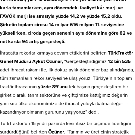
karla tamamlarken, aynı dönemdeki faaliyet kâr marjı ve
FAVÖK marjı ise sırasıyla yüzde 14,2 ve yüzde 15,2 oldu.
Şirketin toplam cirosu 14 milyar 616 milyon TL seviyesine
yükselirken, ciroda geçen senenin aynı dönemine göre 82 ve
net karda 94 artış gerçekleşti.
İhracatta rekorlar kırmaya devam ettiklerini belirten
TürkTraktör
Genel Müdürü Aykut Özüner,
“Gerçekleştirdiğimiz
12 bin 535
adet ihracat rakamı ile, ilk dokuz aylık dönemler baz alındığında,
tüm zamanların rekor seviyesine ulaşıyoruz. Türkiye’nin toplam
traktör ihracatının
yüzde 89’unu
tek başına gerçekleştiren bir
şirket olarak, tarım sektörüne ve çiftçimize kattığımız değerin
yanı sıra ülke ekonomimize de ihracat yoluyla katma değer
kazandırıyor olmanın gururunu yaşıyoruz” dedi.
TürkTraktör’ün 15 yıldır pazarda kesintisiz bir biçimde liderliğini
sürdürdüğünü belirten
Özüner
, “Tarımın ve üreticinin stratejik