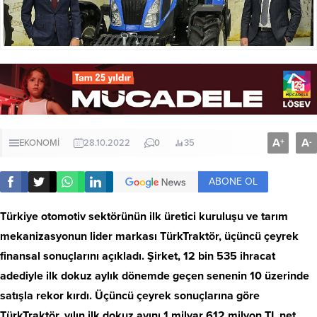
A
A
+
-
EKONOMİ
28.10.2022
0
35
ABONE OL
Türkiye otomotiv sektörünün ilk üretici kuruluşu ve tarım
mekanizasyonun lider markası TürkTraktör, üçüncü çeyrek
finansal sonuçlarını açıkladı. Şirket, 12 bin 535 ihracat
adediyle ilk dokuz aylık dönemde geçen senenin 10 üzerinde
satışla rekor kırdı. Üçüncü çeyrek sonuçlarına göre
TürkTraktör, yılın ilk dokuz ayını 1 milyar 612 milyon TL net