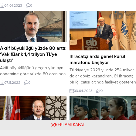
Büyükşehir Belediyesi ile Tarım ve
ilde hayata geçti ve toplamda 40
04.01.2023
0
Gıda Etiği Derneği (TARGET)
ilde yaygınlaştırıması hedefleniyor
işbirliğiyle 19-20 Ekim 2022 tarihleri
Proje kapsamında toplu ulaşım
arasında Eskişehir’de “Kuru Tarım
geçişlerinde kredi kartı, banka kartı
Yeniden! Uluslararası
ve ön ödemeli kartlar ile temassız
Sempozyumu” düzenlenecek. Kuru
ödeme imkanı sunuluyor Projenin
tarımın tüm yönleriyle ele alınacağı
hayata geçtiği illerde kart kabul
ve iki gün sürecek Sempozyum’da
altyapısı İş Bankası tarafından
Aktif büyüklüğü yüzde 80 arttı:
yurtiçinden ve...
sağlanıyor Visa ve...
‘VakıfBank 1,4 trilyon TL’ye
İhracatçılarda genel kurul
ulaştı’
maratonu başlıyor
Aktif büyüklüğünü geçen yılın aynı
Türkiye’ye 2023 yılında 254 milyar
dönemine göre yüzde 80 oranında
dolar döviz kazandıran, 61 ihracatçı
artıran VakıfBank, 2022 yılının
birliği çatısı altında faaliyet gösteren
07.11.2022
0
üçüncü çeyreğinde 1,4 trilyon TL
112 bin ihracatçı, 2022 yılı olağan
03.04.2023
0
aktif büyüklüğe ulaştı. Nakdi ve
mali genel kurul toplantılarını Nisan
gayri nakdi krediler aracılığıyla milli
ayı içerisinde yapacaklar. 2022 yılı
ekonomiye 1 trilyon 42 milyar TL
Nisan ayında yapılan seçimlerde
destek veren VakıfBank, yılın ilk
göreve gelen 61 ihracatçı birliğinin
dokuz ayında elde ettiği 22 milyar
yönetim kurulları; 1 yıllık dönemde
880 milyon TL brüt...
seçim öncesinde ortaya koydukları
REKLAMI KAPAT
hedeflerin...
Yerli markaları tüm bölgelere
Sampa Otomotiv: Her 10