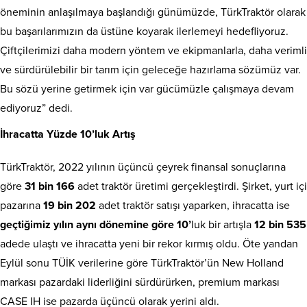
öneminin anlaşılmaya başlandığı günümüzde, TürkTraktör olarak
bu başarılarımızın da üstüne koyarak ilerlemeyi hedefliyoruz.
Çiftçilerimizi daha modern yöntem ve ekipmanlarla, daha verimli
ve sürdürülebilir bir tarım için geleceğe hazırlama sözümüz var.
Bu sözü yerine getirmek için var gücümüzle çalışmaya devam
ediyoruz” dedi.
İhracatta Yüzde 10’luk Artış
TürkTraktör, 2022 yılının üçüncü çeyrek finansal sonuçlarına
göre
31 bin 166
adet traktör üretimi gerçekleştirdi. Şirket, yurt içi
pazarına
19 bin 202
adet traktör satışı yaparken, ihracatta ise
geçtiğimiz yılın aynı dönemine göre 10’
luk bir artışla
12 bin 535
adede ulaştı ve ihracatta yeni bir rekor kırmış oldu. Öte yandan
Eylül sonu TÜİK verilerine göre TürkTraktör’ün New Holland
markası pazardaki liderliğini sürdürürken, premium markası
CASE IH ise pazarda üçüncü olarak yerini aldı.