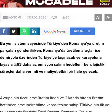
A
A
+
-
EKONOMİ
07.02.2025
0
20
ABONE OL
Bu yeni sistem sayesinde Türkiye’den Romanya’ya üretim
parçaları gönderilirken, Romanya’da üretilen araçlar ise
demiryolu üzerinden Türkiye’ye taşınacak ve karayoluna
kıyasla %63 daha az emisyon salımı hedeflenirken, lojistik
süreçler daha verimli ve maliyet etkin bir hale gelecek.
Avrupa’nın ticari araç üretim lideri ve 2 kıtada birden üretim
hattından araç indirebilme kapasitesine sahip Türkiye’nin ilk ve
tek otomotiv üreticisi Ford Otosan, Romanya Craiova