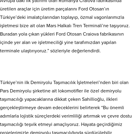
Avrupa’daki ilk yatırımı olan Romanya Craiova fabrikasında
üretilen araçlar için üretim parçalarını Ford Otosan’ın
Türkiye’deki imalatçılarından toplayıp, özmal vagonlarımızla
işletmesi bize ait olan Mars Halkalı Tren Terminali’ne taşıyoruz.
Buradan yola çıkan yükleri Ford Otosan Craiova fabrikasının
içinde yer alan ve işletmeciliği yine tarafımızdan yapılan
terminale ulaştırıyoruz.” sözleriyle değerlendirdi.
Türkiye’nin ilk Demiryolu Taşımacılık İşletmeleri’nden biri olan
Pars Demiryolu şirketine ait lokomotifler ile özel demiryolu
taşımacılığı yapacaklarına dikkat çeken Sahillioğlu, ilkleri
gerçekleştirmeye devam edeceklerini belirterek “Bu önemli
adımlarla lojistik süreçlerdeki verimliliği artırmak ve çevre dostu
taşımacılığı teşvik etmeyi amaçlıyoruz. Hayata geçirdiğimiz
projelerimizle demiryolu taşımacılığında sürdürülebilir