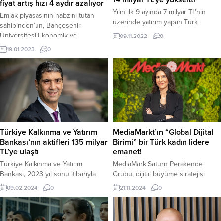
14 milyar TL’ye yükseltti
fiyat artış hızı 4 aydır azalıyor
Yılın ilk 9 ayında 7 milyar TL’nin
Emlak piyasasının nabzını tutan
üzerinde yatırım yapan Türk
sahibinden’un, Bahçeşehir
Telekom yıl sonu yatırım hedefini
Üniversitesi Ekonomik ve
09.11.2022
0
yukarı yönlü revize etti Türk
Toplumsal Araştırmalar Merkezi
19.01.2023
0
Telekom, 2022’nin ilk 9 ayında
(BETAM) işbirliğiyle
güçlü bir büyümeye imza atarak
hazırladığı“sahibindex Satılık ve
konsolide bazda 32 milyar 755
Kiralık Konut Piyasası
milyon TL gelir elde etti. 2022’nin
Görünümü” Ocak Raporu
ilk 9 ayında Türk Telekom’un net
yayınlandı. Bahçeşehir Üniversitesi
kârı 3...
Ekonomik ve Toplumsal
Araştırmalar Merkezi (BETAM)
tarafından sahibinden’un ilan
Türkiye Kalkınma ve Yatırım
MediaMarkt’ın “Global Dijital
verileri üzerinden hazırlanan
Bankası’nın aktifleri 135 milyar
Birimi” bir Türk kadın lidere
‘’sahibindex Satılık ve Kiralık Konut
TL’ye ulaştı
emanet!
Piyasası Görünümü” raporunda,
konut piyasasında yaşanan
Türkiye Kalkınma ve Yatırım
MediaMarktSaturn Perakende
değişimler ele...
Bankası, 2023 yıl sonu itibarıyla
Grubu, dijital büyüme stratejisi
aktiflerini %47,2 oranında artırarak
doğrultusunda Holding üst yönetim
09.02.2024
0
21.11.2024
0
135 milyar TL’ye ulaştırdı. Banka yıl
kademesinde önemli değişiklikler
sonu dönem net kârını ise 4 milyar
gerçekleştirdi.
TL olarak açıklayarak sürdürülebilir