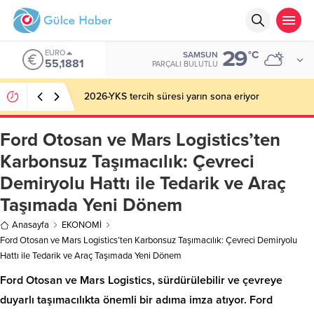
29
ALTIN
°C
SAMSUN
6.660,55
PARÇALI BULUTLU
Altın haftayı yüzde 7,4 yükselişle kapattı: Güncel
fiyatlar
Ford Otosan ve Mars Logistics’ten
Karbonsuz Taşımacılık: Çevreci
Demiryolu Hattı ile Tedarik ve Araç
Taşımada Yeni Dönem
Anasayfa
EKONOMİ
Ford Otosan ve Mars Logistics’ten Karbonsuz Taşımacılık: Çevreci Demiryolu
Hattı ile Tedarik ve Araç Taşımada Yeni Dönem
Ford Otosan ve Mars Logistics, sürdürülebilir ve çevreye
duyarlı taşımacılıkta önemli bir adıma imza atıyor. Ford