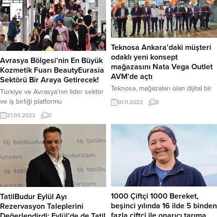
Teknosa Ankara’daki müşteri
odaklı yeni konsept
Avrasya Bölgesi’nin En Büyük
mağazasını Nata Vega Outlet
Kozmetik Fuarı BeautyEurasia
AVM’de açtı
Sektörü Bir Araya Getirecek!
Teknosa, mağazaları olan dijital bir
Türkiye ve Avrasya’nın lider sektör
platforma dönüşüm yolculuğunda
ve iş birliği platformu
01.11.2022
0
müşteriyi odağa alan yeni konsept
BeautyEurasia, 2023 yılında da
21.03.2023
0
mağazasını İstanbul’un ardından
yerli katılımcılar ile yabancı alıcıları
Ankara’da da açtı. Teknosa, Nata
buluşturmak için hazırlıklarını tüm
Vega Outlet AVM’deki
hızıyla sürdürüyor. İstanbul Fuar
mağazasında, deneyim alanları ve
Merkezi’nde, 15-17 Haziran 2023
bilgilendirme ekranları sayesinde
tarihleri arasında gerçekleştirilecek
müşterilerine daha dijital ve yalın
olan 18. Uluslararası Kozmetik,
bir deneyim sunacak. Mağaza ağını
Güzellik ve Kuaför Fuarı –
deneyimle güçlendirmeyi sürdüren
BeautyEurasia, sektördeki önemli
Sabancı Holding iştiraklerinden
1000 Çiftçi 1000 Bereket,
TatilBudur Eylül Ayı
kurum ve kuruluşların iş
Teknosa, City’s İstanbul...
beşinci yılında 16 ilde 5 binden
Rezervasyon Taleplerini
birliğinde,...
fazla çiftçi ile onarıcı tarıma
Değerlendirdi: Eylül’de de Tatil