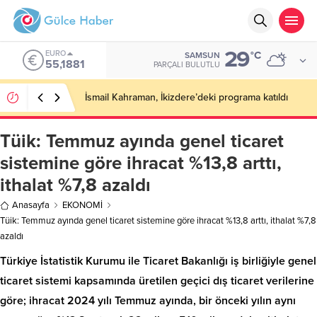
29
ALTIN
°C
SAMSUN
6.660,55
PARÇALI BULUTLU
Malatya Havalimanı Eylülde Açılıyor, Kuzey Çevre
Yolu Ekimde
Tüik: Temmuz ayında genel ticaret
sistemine göre ihracat %13,8 arttı,
ithalat %7,8 azaldı
Anasayfa
EKONOMİ
Tüik: Temmuz ayında genel ticaret sistemine göre ihracat %13,8 arttı, ithalat %7,8
azaldı
Türkiye İstatistik Kurumu ile Ticaret Bakanlığı iş birliğiyle genel
ticaret sistemi kapsamında üretilen geçici dış ticaret verilerine
göre; ihracat 2024 yılı Temmuz ayında, bir önceki yılın aynı