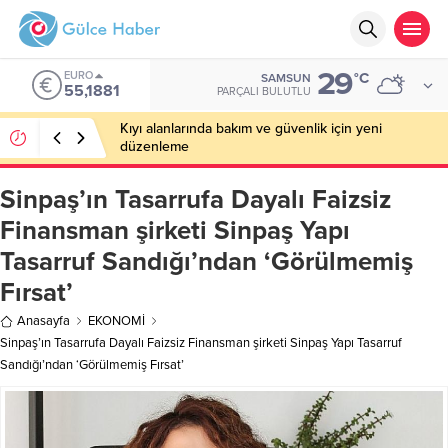
29
EURO
°C
SAMSUN
55,1881
PARÇALI BULUTLU
Kıyı alanlarında bakım ve güvenlik için yeni
düzenleme
Sinpaş’ın Tasarrufa Dayalı Faizsiz
Finansman şirketi Sinpaş Yapı
Tasarruf Sandığı’ndan ‘Görülmemiş
Fırsat’
Anasayfa
EKONOMİ
Sinpaş’ın Tasarrufa Dayalı Faizsiz Finansman şirketi Sinpaş Yapı Tasarruf
Sandığı’ndan ‘Görülmemiş Fırsat’