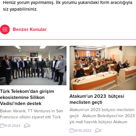
Henüz yorum yapılmamış. İlk yorumu yukarıdaki form aracılığıyla
siz yapabilirsiniz.
Benzer Konular
Türk Telekom’dan girişim
Atakum’un 2023 bütçesi
ekosistemine Silikon
meclisten geçti
Vadisi’nden destek
Atakum’un 2023 bütçesi meclisten
Bakan Varank, TT Ventures’ın San
geçti Atakum Belediyesi’nin 2023
Francisco ofisini ziyaret etti Türk
yılı mali hazırlık bütçesi Atakum
Telekom, girişim ekosistemini,
11.01.2023
0
Belediye Meclisi’nden geçti. 2023
teknoloji ve inovasyonun kalbinin
20.10.2022
0
yılı için gider bütçesi 770 milyon
attığı Silikon Vadisi’ndeki TT