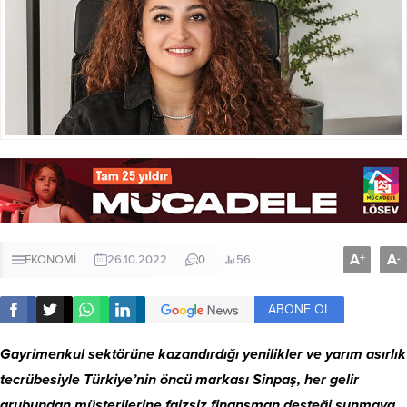
A
A
+
-
EKONOMİ
26.10.2022
0
56
ABONE OL
Gayrimenkul sektörüne kazandırdığı yenilikler ve yarım asırlık
tecrübesiyle Türkiye’nin öncü markası Sinpaş, her gelir
grubundan müşterilerine faizsiz finansman desteği sunmaya