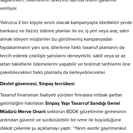
sağlanırken, ödemelerin sekizinci ayında teslim garantisi
veriliyor.
Yalnızca 2 bin kişiyle sınırlı olacak kampanyayla istedikleri yerde
bankasız ve faizsiz ödeme planları ile ev, iş yeri veya araç satın
almak isteyen müşteriler bu görülmemiş kampanyadan
faydalanmanın yanı sıra; dilerlerse farklı tasarruf planlarını da
tercih ederek çekilişle şanslarını deneyebilir, sabit veya az az
artan taksitlerle ödemelerini yapabilir ve teslimat tarihlerini öne
çekebilecekleri farklı planlarla da ilerleyebilecekler.
Devlet güvencesi, Sinpaş tecrübesi
Tasarruf finansman faaliyeti yürüten firmalara intibak şartları
getirildiğini hatırlatan
Sinpaş Yapı Tasarruf Sandığı Genel
Müdürü Merve Onarlı
sektörün BDDK gözetimine girmesinin
ardından güvenli ve sürdürülebilir bir ivme ile büyüdüğüne
dikkat çekerek şu açıklamayı yaptı: “Yarım asırdır gayrimenkul