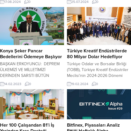
17.08.2024
0
25.07.2024
0
süren hastane projeleri için 2
devam etti. 91 ülkedeki patili dostlar
milyon Euro değerinde yeni
Türkiye’de üretilen mamalarla
anlaşma imzaladı.
beslendi.
Konya Şeker Pancar
Türkiye Kreatif Endüstrilerde
Bedellerini Ödemeye Başlıyor
80 Milyar Dolar Hedefliyor
BAŞKAN ERKOYUNCU: DEPREM
Türkiye Odalar ve Borsalar Birliği
ÜLKEMİZİ VE MİLLETİMİZİ
(TOBB), Türkiye Kreatif Endüstriler
DERİNDEN SARSTI BÜTÜN
Meclisi’nin 2024-2026 Dönemi
İMKÂNLARIMIZLA DEVLETİMİZİN
Başkanlık Divanını seçiminde
14.02.2023
0
19.02.2024
0
VE MAĞDUR KARDEŞLERİMİZİN
oybirliğiyle Ali Ata Kavame, yeniden
YANINDAYIZ BİR YANDAN DA BU
başkan olarak seçildi. Başkan
VATAN İÇİN ÜRETİCİMİZİ AYAKTA
yardımcılığına ise Berat Kuzu
TUTMAYI ASLİ GÖREVİMİZ
seçildi. Türkiye kreatif endüstrileri,
OLARAK GÖRÜYORUZ Konya
dünya genelindeki hacmin %10’unu
Şeker, Pancar çiftçisine teslim ettiği
oluşturarak 16 farklı sektörde
pancar bedellerini 15 Şubat 2023
1.500.000 kişiye istihdam sağlıyor
Her 100 Çalışandan 81’i İş
Bitfinex, Piyasaları Analiz
Çarşamba (Yarın) tarihinde
ve yılda 31 milyar dolarlık bir hacim