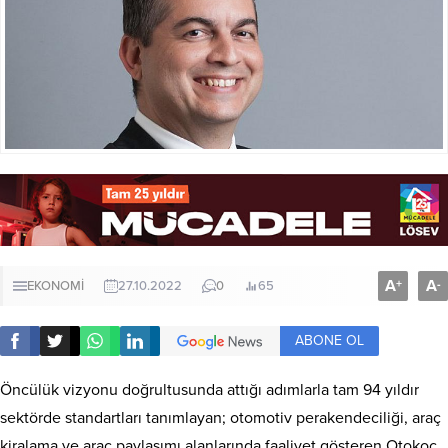
A
A
+
-
EKONOMİ
27.10.2022
0
65
ABONE OL
Öncülük vizyonu doğrultusunda attığı adımlarla tam 94 yıldır
sektörde standartları tanımlayan; otomotiv perakendeciliği, araç
kiralama ve araç paylaşımı alanlarında faaliyet gösteren Otokoç