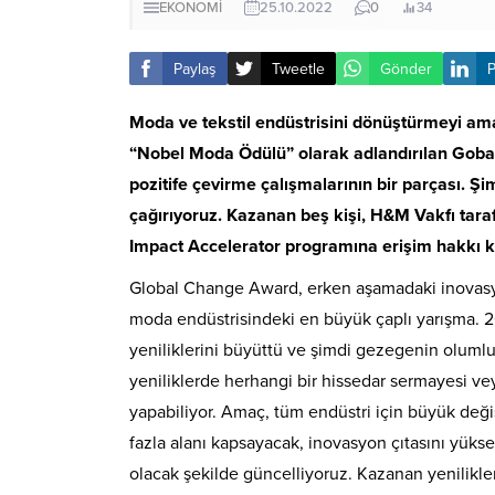
EKONOMİ
25.10.2022
0
34
Paylaş
Tweetle
Gönder
P
Moda ve tekstil endüstrisini dönüştürmeyi am
“Nobel Moda Ödülü” olarak adlandırılan Gob
pozitife çevirme çalışmalarının bir parçası. Ş
çağırıyoruz. Kazanan beş kişi, H&M Vakfı taraf
Impact Accelerator programına erişim hakkı k
Global Change Award, erken aşamadaki inovasyo
moda endüstrisindeki en büyük çaplı yarışma. 2
yeniliklerini büyüttü ve şimdi gezegenin oluml
yeniliklerde herhangi bir hissedar sermayesi veya 
yapabiliyor. Amaç, tüm endüstri için büyük değ
fazla alanı kapsayacak, inovasyon çıtasını yüks
olacak şekilde güncelliyoruz. Kazanan yenilikle