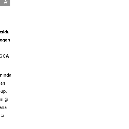
A
-
ıldı.
zegen
k GCA
anında
arı
oup,
rliği
daha
cı