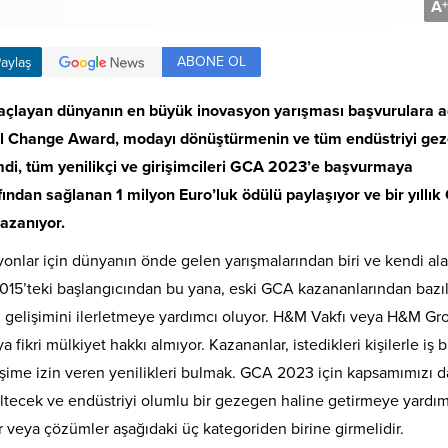
A
+
ABONE OL
aylaş
açlayan dünyanın en büyük inovasyon yarışması başvurulara aç
al Change Award, modayı dönüştürmenin ve tüm endüstriyi ge
imdi, tüm yenilikçi ve girişimcileri GCA 2023’e başvurmaya
ından sağlanan 1 milyon Euro’luk ödülü paylaşıyor ve bir yıllı
azanıyor.
nlar için dünyanın önde gelen yarışmalarından biri ve kendi al
015’teki başlangıcından bu yana, eski GCA kazananlarından bazıl
u gelişimini ilerletmeye yardımcı oluyor. H&M Vakfı veya H&M Gr
fikri mülkiyet hakkı almıyor. Kazananlar, istedikleri kişilerle iş bi
işime izin veren yenilikleri bulmak. GCA 2023 için kapsamımızı 
eltecek ve endüstriyi olumlu bir gezegen haline getirmeye yardım
r veya çözümler aşağıdaki üç kategoriden birine girmelidir.