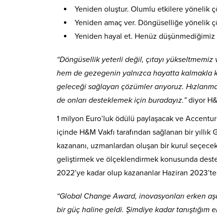
Yeniden oluştur. Olumlu etkilere yönelik 
Yeniden amaç ver. Döngüselliğe yönelik 
Yeniden hayal et. Henüz düşünmediğimiz
“Döngüsellik yeterli değil, çıtayı yükseltmemi
hem de gezegenin yalnızca hayatta kalmakla k
geleceği sağlayan çözümler arıyoruz. Hızlanmay
de onları desteklemek için buradayız.”
diyor H&
1 milyon Euro’luk ödülü paylaşacak ve Accenture,
içinde H&M Vakfı tarafından sağlanan bir yıllık
kazananı, uzmanlardan oluşan bir kurul seçecek. 
geliştirmek ve ölçeklendirmek konusunda deste
2022’ye kadar olup kazananlar Haziran 2023’te 
“Global Change Award, inovasyonları erken 
bir güç haline geldi. Şimdiye kadar tanıştığım en