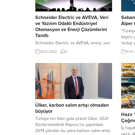
Schneider Electric ve AVEVA, Veri
Saban
ve Yazılım Odaklı Endüstriyel
Alper 
Otomasyon ve Enerji Çözümlerini
“Türkiy
Tanıttı
köprü d
Schneider Electric ve AVEVA, enerji, veri
‘kutup 
ve yazılımın gücünü birleştirerek
(WEF –
28.12.2022
0
19.01
dünyanın dört bir yanında mükemmel
tarafın
sistemler ve sürdürülebilir operasyonlar
düzenl
yaratıyor. Bu alandaki deneyimi ve
“Güveni
teknolojiyi Türkiye’nin dijitalleşme,
Trust) 
otomasyon ve sürdürülebilirlik alanındaki
Kamu, ö
dönüşümünün hizmetine sunmaya
akademi
odaklanan Schneider Electric bu
kapsamda özel bir etkinlik düzenledi.
Gerçekleştirilen buluşmada 300’e yakın
Ülker, karbon salım artışı olmadan
farklı sektörden üst...
büyüyor
Hazır 
Türkiye’nin lider gıda şirketi Ülker, 2021
Çağını
Sürdürülebilirlik Raporu’nu yayımladı.
İş haya
2014 yılından bu yana karbon salım artışı
geçti. 