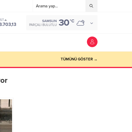
30
IST
°C
SAMSUN
3.703,13
PARÇALI BULUTLU
TÜMÜNÜ GÖSTER →
yor