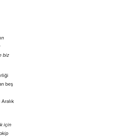
ın
a
e biz
liği
an beş
 Aralık
 için
takip