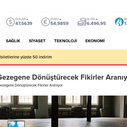
DOLAR
EURO
ALTIN
B
47,5639
54,9859
6.496,95
1
SAĞLIK
SİYASET
TEKNOLOJİ
EKONOMİ
mu Genel Müdürü Çay, Bursa’da gazetecilerle buluştu
 Gezegene Dönüştürecek Fikirler Aranı
Gezegene Dönüştürecek Fikirler Aranıyor