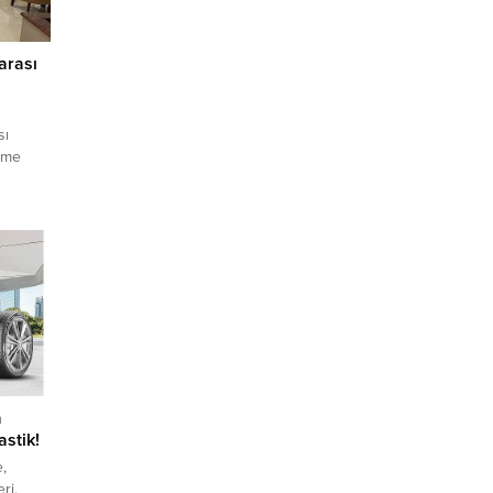
arası
sı
nme
ıyla
ayolunun
ki
rinden
t eden
nde
ntileri
 40...
a
astik!
,
ri,