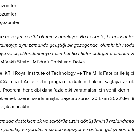
çözümler
çözümler
 çözümler
z ve gezegen pozitif olmamız gerekiyor. Bu nedenle, hem insanlar
almayıp aynı zamanda geliştiği bir gezegende, olumlu bir mod
a ve ölçeklendirilmeye hazır harika fikirler olduğuna eminim v
M Vakfı Strateji Müdürü Christiane Dolva.
 KTH Royal Institute of Technology ve The Mills Fabrica ile iş bir
 GCA Impact Accelerator programına katılım hakkını sağlayacak ol
Program, her ekibi daha fazla etki yaratmaları için yeniliklerini
klemek üzere hazırlanmıştır. Başvuru süresi 20 Ekim 2022’den 8
açıklanacaktır.
aşamada desteklemek ve sektörümüzün dönüşümünü hızlandırmak
 yenilikçi ve yaratıcı insanları kapsıyor ve onların gelişimlerini 