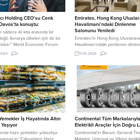
cı Holding CEO’su Cenk
Emirates, Hong Kong Uluslar
Davos’ta konuştu:
Havalimanı’ndaki Dinlenme
Salonunu Yeniledi
e sadece iki kıta arasında bir
eğil, Avrasya ülkeleri için de bir
Emirates’in Hong Kong Uluslarara
yıldızı’” World Economic Forum
Havalimanı’ndaki yenilenen dinle
 Dünya Ekonomik Forumu)
salonu, bu ay göz kamaştırıcı şıklığ
.2024
0
11.03.2024
0
dan her yıl geleneksel olarak
yolcularına kapılarını açtı. Yeniden
enen Davos Zirvesi’nin 54’üncüsü
tasarlanan dinlenme salonu, hav
 Yeniden İnşa Etmek” (Rebuilding
Hong Kong’dan Dubai’ye günlük i
temasıyla İsviçre’de gerçekleşti.
direkt uçuşunda ve Bangkok üze
zel sektör, sivil toplum ve
üçüncü günlük uçuşunda seyaha
 dünyasından 3 bine...
premium yolcularını, uçuş öncesi
sıcak bir şekilde karşılayarak bekle
aşan bir deneyim sunuyor. 7. katta,
Yemekler İş Hayatında Altın
Continental Tüm Markalarıyl
 Yaşıyor
Elektrikli Araçlar İçin Doğru L
tında hazır yemekler yükselişe
Continental’in Barum, General Tire
Avansas’ın “Çalışanların Hazır
Matador, Uniroyal ve Viking lastikle