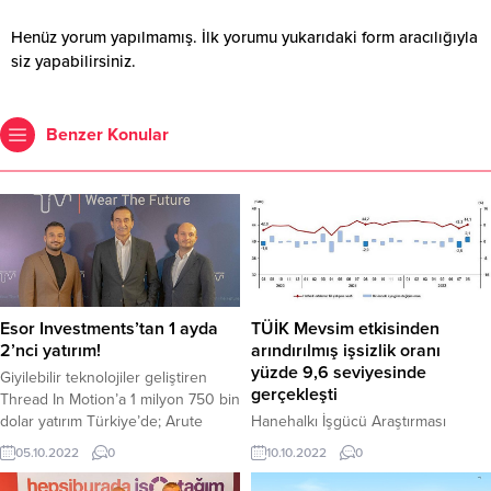
Henüz yorum yapılmamış. İlk yorumu yukarıdaki form aracılığıyla
siz yapabilirsiniz.
Benzer Konular
Esor Investments’tan 1 ayda
TÜİK Mevsim etkisinden
2’nci yatırım!
arındırılmış işsizlik oranı
yüzde 9,6 seviyesinde
Giyilebilir teknolojiler geliştiren
gerçekleşti
Thread In Motion’a 1 milyon 750 bin
dolar yatırım Türkiye’de; Arute
Hanehalkı İşgücü Araştırması
Solutions, Segmentify, Prisync ve
sonuçlarına göre; 15 ve daha yukarı
05.10.2022
0
10.10.2022
0
Vispera girişimlerinin yatırımcısı
yaştaki kişilerde işsiz sayısı 2022
olan Esor Investments, bir ay
yılı Ağustos ayında bir önceki aya