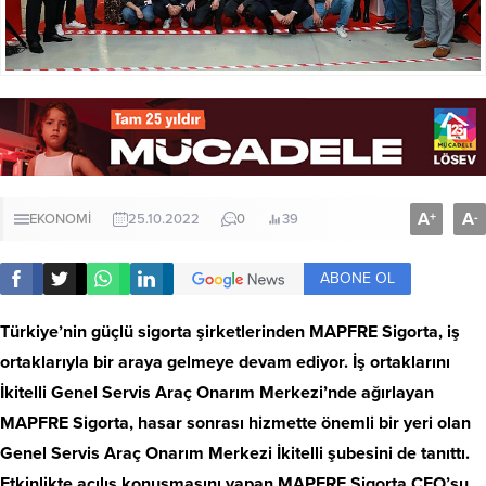
A
A
+
-
EKONOMİ
25.10.2022
0
39
ABONE OL
Türkiye’nin güçlü sigorta şirketlerinden MAPFRE Sigorta, iş
ortaklarıyla bir araya gelmeye devam ediyor. İş ortaklarını
İkitelli Genel Servis Araç Onarım Merkezi’nde ağırlayan
MAPFRE Sigorta, hasar sonrası hizmette önemli bir yeri olan
Genel Servis Araç Onarım Merkezi İkitelli şubesini de tanıttı.
Etkinlikte açılış konuşmasını yapan MAPFRE Sigorta CEO’su