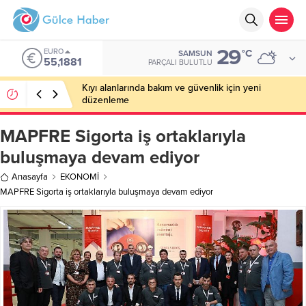
29
EURO
°C
SAMSUN
55,1881
PARÇALI BULUTLU
Kıyı alanlarında bakım ve güvenlik için yeni
düzenleme
MAPFRE Sigorta iş ortaklarıyla
buluşmaya devam ediyor
Anasayfa
EKONOMİ
MAPFRE Sigorta iş ortaklarıyla buluşmaya devam ediyor