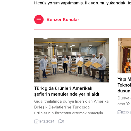
Henüz yorum yapılmamış. İlk yorumu yukarıdaki form
Benzer Konular
Yapı M
Teknol
Türk gıda ürünleri Amerikalı
düşün
şeflerin menülerinde yerini aldı
Dünya ç
Gıda ithalatında dünya lideri olan Amerika
atan Ya
Birleşik Devletleri’ne Türk gıda
Başkanı
12.10
ürünlerinin ihracatını artırmak amacıyla
uluslu f
Ege İhracatçı Birlikleri’nin Ticaret
ardındak
19.12.2024
0
Bakanlığı desteğiyle 5 yıl önce hayata
Girişimc
geçirdiği Turkish Tastes isimli