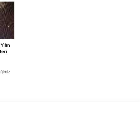
aynı
 de
ye
Yılın
leri
iğimiz
leşen
anat, iş
ğerli
arı tüm
al &