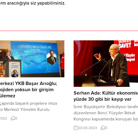
 aracılığıyla siz yapabilirsiniz.
erkezi YKB Başar Arıoğlu;
ojiden yoksun bir girişim
Serhan Ada: Kültür ekonomi
ülemez
yüzde 30 gibi bir kayıp var
apında başarılı projelere imza
İzmir Büyükşehir Belediyesi taraf
pı Merkezi Yönetim Kurulu
düzenlenen İkinci Yüzyılın İktisat
 Başar Arıoğlu, şirketinin çok
.2022
0
Kongresi kapsamında konuşan İst
irmaların stratejik ortağı olmasının
Bilgi Üniversitesi Sanat ve Kültür
i başarıyı girişimcilerle paylaştı.
20.03.2023
0
Yönetimi Bölüm Başkanı Doç. Dr.
i İşadamları Vakfı (GİV) tarafından
Ada, “Kültür ekonomisinin cirosu 