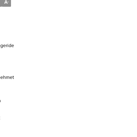
A
-
 geride
 Mehmet
a
k