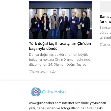
her ay 
TURQUALITY Projesi, Türk lezzetlerinin
Buluşma
Amerikalı şefler menülerinde daha yoğun
Bahari
kullanılmasını ve ABD’ye gıda
Samsu
gerçekl
ihracatımızın artmasını beraberinde
farkın
“Girişi
getirdi.
konuğu.
Samsun 
sürdür
tarafın
farkınd
Türk doğal taş ihracatçıları Çin’den
25.08
iklim d
başarıyla döndü
çocukla
Dünya doğal taş sektörünün en büyük
amacıyl
buluşma noktası Çin’in Xiamen şehrinde
medya k
düzenlenen 24. Xiamen Doğal Taş ve
Ticaret
Teknolojileri Fuarı 16-19 Mart 2024
27.03.2024
0
bünyesi
tarihlerinde gerçekleştirildi. 120’den fazla
çalışma
ülkeden ve bölgeden yabancı alıcılar iş
Merkezi,
bağlantıları kurmak için Xiamen’e akın
etti. Ege Maden İhracatçıları Birliği’nin
Türkiye Milli Katılım Organizasyonu’nu
yaptığı Xiamen Doğal Taş...
www.gulcehaber.com internet sitesinde yayınlanan
yazı, haber, video ve fotoğrafların her türlü hakkı