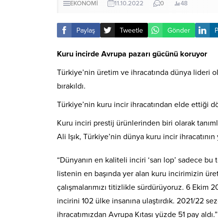
EKONOMİ
11.10.2022
0
48
Paylaş
Tweetle
Gönder
P
Kuru incirde Avrupa pazarı gücünü koruyor
Türkiye’nin üretim ve ihracatında dünya lideri 
bırakıldı.
Türkiye’nin kuru incir ihracatından elde ettiği d
Kuru inciri prestij ürünlerinden biri olarak tan
Ali Işık, Türkiye’nin dünya kuru incir ihracatını
“Dünyanın en kaliteli inciri ‘sarı lop’ sadece bu
listenin en başında yer alan kuru incirimizin üret
çalışmalarımızı titizlikle sürdürüyoruz. 6 Ekim
incirini 102 ülke insanına ulaştırdık. 2021/22 s
ihracatımızdan Avrupa Kıtası yüzde 51 pay aldı.”