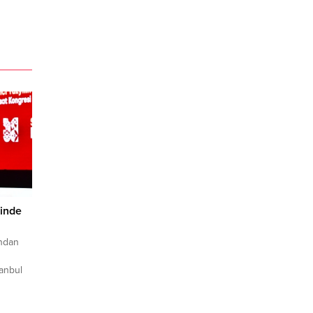
sinde
ından
anbul
 Serhan
dolar