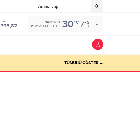
30
ST
°C
SAMSUN
.798,82
PARÇALI BULUTLU
TÜMÜNÜ GÖSTER →