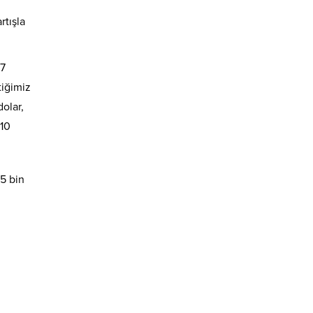
rtışla
17
tiğimiz
olar,
 10
5 bin