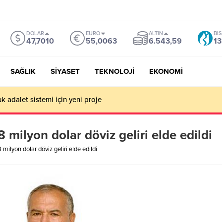
DOLAR
EURO
ALTIN
BI
47,7010
55,0063
6.543,59
13
SAĞLIK
SİYASET
TEKNOLOJİ
EKONOMİ
k adalet sistemi için yeni proje
 milyon dolar döviz geliri elde edildi
 milyon dolar döviz geliri elde edildi