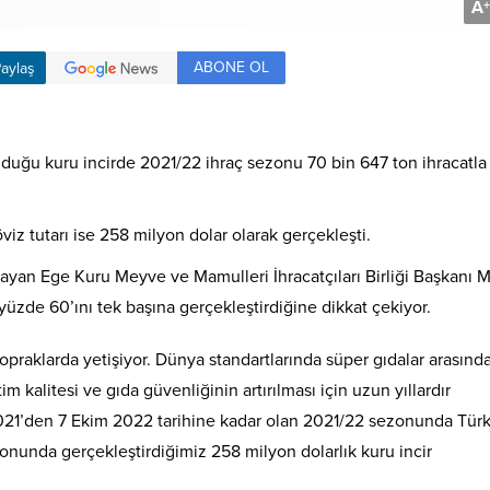
A
+
ABONE OL
aylaş
olduğu kuru incirde 2021/22 ihraç sezonu 70 bin 647 ton ihracatla
öviz tutarı ise 258 milyon dolar olarak gerçekleşti.
ımlayan Ege Kuru Meyve ve Mamulleri İhracatçıları Birliği Başkanı
n yüzde 60’ını tek başına gerçekleştirdiğine dikkat çekiyor.
 topraklarda yetişiyor. Dünya standartlarında süper gıdalar arasınd
im kalitesi ve gıda güvenliğinin artırılması için uzun yıllardır
 2021’den 7 Ekim 2022 tarihine kadar olan 2021/22 sezonunda Tür
ezonunda gerçekleştirdiğimiz 258 milyon dolarlık kuru incir