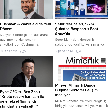
Cushman & Wakefield’da Yeni
Setur Marinaları, 17-24
Dönem
Şubat’ta Bosphorus Boat
Show’da
Dünyanın önde gelen uluslararası
gayrimenkul danışmanlık
Setur Marinaları, denizcilik
şirketlerinden Cushman &
sektöründe yenilikçi yatırımlar ve
Wakefield’ın Türkiye’de faaliyet
benzersiz ayrıcalıklarla 17-24 Şubat
15.03.2023
0
13.02.2024
0
gösteren şirketini Tuğra Gönden
2024 tarihleri arasında, Türkiye’nin
satın aldı. Cushman & Wakefield
en büyük karada tekne fuarı
ticari gayrimenkul faaliyetlerine
Bosphorus Boat Show’da
Türkiye’de ülke temsilcilik
ziyaretçileriyle buluşuyor.
anlaşmasıyla devam edecek.
Türkiye’nin lider zincir marina
Cushman & Wakefield | TR
işletmesi Setur Marinaları, deniz
International markasıyla
tutkunlarıyla buluşmak için
Milliyet Mimarlık Dünden
gayrimenkul hizmetlerini Tuğra
heyecanla beklenen Türkiye’nin en
Bugüne Söktörel Gelişimi
Bybit CEO’su Ben Zhou,
Gönden’in liderliğinde sunmaya
büyük, dünyanın da ikinci büyük
İnceliyor
“Kripto rezerv kanıtları ile
devam edecek olan İstanbul
karada tekne fuarı Bosphorus Boat
Milliyet Gazetesi ve YAPI Dergisi iş
geleneksel finans için
merkezli organizasyon, yapılan yeni
Show’a hazırlanıyor....
birliğiyle hazırlanan Milliyet Mimarlık
standartları yükseltti.”
anlaşma ile Cushman...