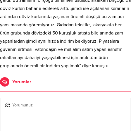
geldi. Bu zamların birçoğu tamamen usulsüz artarken birçoğu da
döviz kurları bahane edilerek arttı. Şimdi ise açıklanan kararların
ardından döviz kurlarında yaşanan önemli düşüşü bu zamlara
yansımasında göremiyoruz. Gıdadan tekstile, akaryakıta her
ürün grubunda dövizdeki 50 kuruşluk artışta bile anında zam
yapanlardan şimdi aynı hızda indirim bekliyoruz. Piyasalara
güvenin artması, vatandaşın ve mal alım satım yapan esnafın
rahatlamayı daha iyi yaşayabilmesi için artık tüm ürün
gruplarında önemli bir indirim yapılmalı” diye konuştu.
Yorumlar