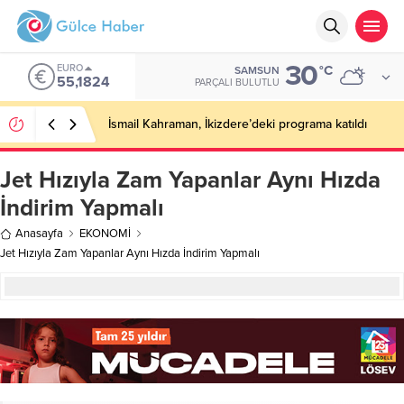
30
EURO
°C
SAMSUN
55,1824
PARÇALI BULUTLU
İsmail Kahraman, İkizdere’deki programa katıldı
Jet Hızıyla Zam Yapanlar Aynı Hızda
İndirim Yapmalı
Anasayfa
EKONOMİ
Jet Hızıyla Zam Yapanlar Aynı Hızda İndirim Yapmalı