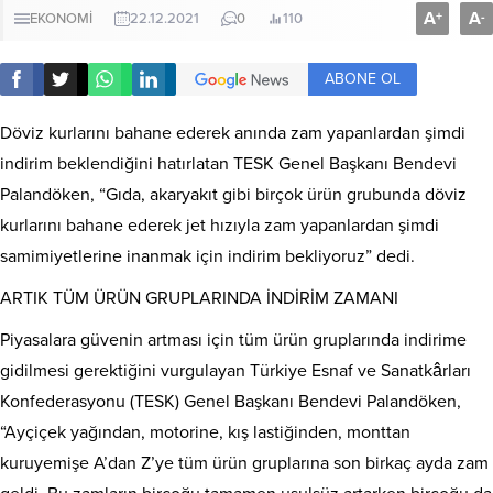
A
A
+
-
EKONOMİ
22.12.2021
0
110
ABONE OL
Döviz kurlarını bahane ederek anında zam yapanlardan şimdi
indirim beklendiğini hatırlatan TESK Genel Başkanı Bendevi
Palandöken, “Gıda, akaryakıt gibi birçok ürün grubunda döviz
kurlarını bahane ederek jet hızıyla zam yapanlardan şimdi
samimiyetlerine inanmak için indirim bekliyoruz” dedi.
ARTIK TÜM ÜRÜN GRUPLARINDA İNDİRİM ZAMANI
Piyasalara güvenin artması için tüm ürün gruplarında indirime
gidilmesi gerektiğini vurgulayan Türkiye Esnaf ve Sanatkârları
Konfederasyonu (TESK) Genel Başkanı Bendevi Palandöken,
“Ayçiçek yağından, motorine, kış lastiğinden, monttan
kuruyemişe A’dan Z’ye tüm ürün gruplarına son birkaç ayda zam