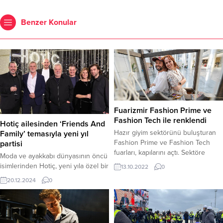
Benzer Konular
Fuarizmir Fashion Prime ve
Fashion Tech ile renklendi
Hotiç ailesinden ‘Friends And
Hazır giyim sektörünü buluşturan
Family’ temasıyla yeni yıl
Fashion Prime ve Fashion Tech
partisi
fuarları, kapılarını açtı. Sektöre
Moda ve ayakkabı dünyasının öncü
güçlü bir ticaret kapısı açan, kumaş,
isimlerinden Hotiç, yeni yıla özel bir
13.10.2022
0
konfeksiyon yan sanayi, hazır
davetle merhaba dedi.
20.12.2024
0
giyim, konfeksiyon makineleri ve
baskı teknolojilerinin aynı anda
sergilendiği fuarlarda; aynı
zamanda defileler, söyleşiler,
sergiler de gerçekleştiriliyor.