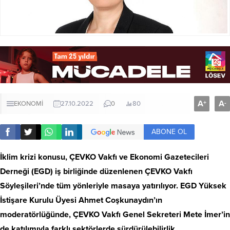
A
A
+
-
EKONOMİ
27.10.2022
0
80
ABONE OL
İklim krizi konusu, ÇEVKO Vakfı ve Ekonomi Gazetecileri
Derneği (EGD) iş birliğinde düzenlenen ÇEVKO Vakfı
Söyleşileri’nde tüm yönleriyle masaya yatırılıyor. EGD Yüksek
İstişare Kurulu Üyesi Ahmet Coşkunaydın’ın
moderatörlüğünde, ÇEVKO Vakfı Genel Sekreteri Mete İmer’in
de katılımıyla farklı sektörlerde sürdürülebilirlik