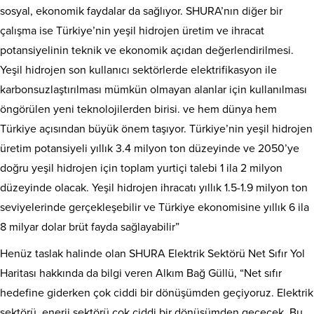
sosyal, ekonomik faydalar da sağlıyor. SHURA’nın diğer bir
çalışma ise Türkiye’nin yeşil hidrojen üretim ve ihracat
potansiyelinin teknik ve ekonomik açıdan değerlendirilmesi.
Yeşil hidrojen son kullanıcı sektörlerde elektrifikasyon ile
karbonsuzlaştırılması mümkün olmayan alanlar için kullanılması
öngörülen yeni teknolojilerden birisi. ve hem dünya hem
Türkiye açısından büyük önem taşıyor. Türkiye’nin yeşil hidrojen
üretim potansiyeli yıllık 3.4 milyon ton düzeyinde ve 2050’ye
doğru yeşil hidrojen için toplam yurtiçi talebi 1 ila 2 milyon
düzeyinde olacak. Yeşil hidrojen ihracatı yıllık 1.5-1.9 milyon ton
seviyelerinde gerçekleşebilir ve Türkiye ekonomisine yıllık 6 ila
8 milyar dolar brüt fayda sağlayabilir”
Henüz taslak halinde olan SHURA Elektrik Sektörü Net Sıfır Yol
Haritası hakkında da bilgi veren Alkım Bağ Güllü, “Net sıfır
hedefine giderken çok ciddi bir dönüşümden geçiyoruz. Elektrik
sektörü, enerji sektörü çok ciddi bir dönüşümden geçecek. Bu