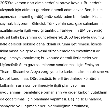
2053’te karbon nötr olma hedefini ortaya koydu. Bu hedefe
ulaşmak için atılması gereken önemli adımlar var. Ben, bizim
açımızdan önemli gördüğümüz sekiz adım belirledim. Kısaca
saymak istiyorum. Birincisi: Türkiye’nin sera gazı salımlarının
azaltılmasıyla ilgili verdiği taahhüt; Türkiye’nin BM’ye verdiği
ulusal katkı beyanının güncellenerek 2053 hedefiyle uyumlu
hale gelecek şekilde daha iddialı duruma getirilmesi. İkincisi:
İklim yasası ve gerekli yasal düzenlemelerin çıkartılması ve
uygulamaya konulması; bu konuda önemli ilerlemeler var.
Üçüncüsü: Sera gazı salımlarının sınırlanması için Emisyon
Ticaret Sistemi ve/veya vergi yolu ile karbon salımına bir sınır ve
bedel konulması. Dördüncüsü: Enerji üretiminde kömürün
kullanılmasına son verilmesiyle ilgili plan yapılması,
uygulanması; paralelinde ormanların ve diğer karbon yutakların
da çoğaltılması için planlama yapılması. Beşincisi: Binalarda,
sanayide ve ulaşımda enerji verimliliğinin artırılması,