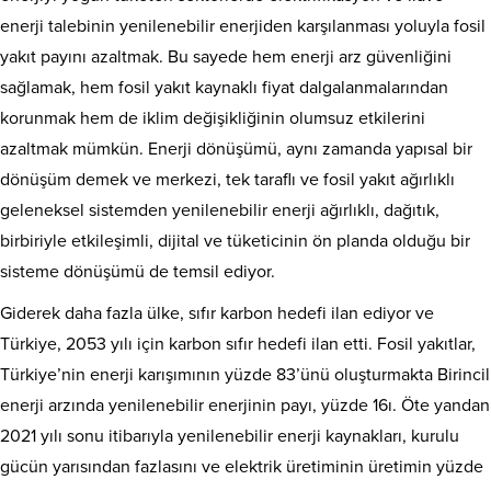
enerji talebinin yenilenebilir enerjiden karşılanması yoluyla fosil
yakıt payını azaltmak. Bu sayede hem enerji arz güvenliğini
sağlamak, hem fosil yakıt kaynaklı fiyat dalgalanmalarından
korunmak hem de iklim değişikliğinin olumsuz etkilerini
azaltmak mümkün. Enerji dönüşümü, aynı zamanda yapısal bir
dönüşüm demek ve merkezi, tek taraflı ve fosil yakıt ağırlıklı
geleneksel sistemden yenilenebilir enerji ağırlıklı, dağıtık,
birbiriyle etkileşimli, dijital ve tüketicinin ön planda olduğu bir
sisteme dönüşümü de temsil ediyor.
Giderek daha fazla ülke, sıfır karbon hedefi ilan ediyor ve
Türkiye, 2053 yılı için karbon sıfır hedefi ilan etti. Fosil yakıtlar,
Türkiye’nin enerji karışımının yüzde 83’ünü oluşturmakta Birincil
enerji arzında yenilenebilir enerjinin payı, yüzde 16ı. Öte yandan
2021 yılı sonu itibarıyla yenilenebilir enerji kaynakları, kurulu
gücün yarısından fazlasını ve elektrik üretiminin üretimin yüzde