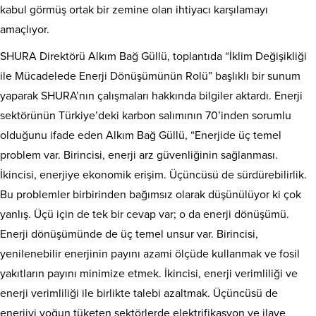
kabul görmüş ortak bir zemine olan ihtiyacı karşılamayı
amaçlıyor.
SHURA Direktörü Alkım Bağ Güllü, toplantıda “İklim Değişikliği
ile Mücadelede Enerji Dönüşümünün Rolü” başlıklı bir sunum
yaparak SHURA’nın çalışmaları hakkında bilgiler aktardı. Enerji
sektörünün Türkiye’deki karbon salımının 70’inden sorumlu
olduğunu ifade eden Alkım Bağ Güllü, “Enerjide üç temel
problem var. Birincisi, enerji arz güvenliğinin sağlanması.
İkincisi, enerjiye ekonomik erişim. Üçüncüsü de sürdürebilirlik.
Bu problemler birbirinden bağımsız olarak düşünülüyor ki çok
yanlış. Üçü için de tek bir cevap var; o da enerji dönüşümü.
Enerji dönüşümünde de üç temel unsur var. Birincisi,
yenilenebilir enerjinin payını azami ölçüde kullanmak ve fosil
yakıtların payını minimize etmek. İkincisi, enerji verimliliği ve
enerji verimliliği ile birlikte talebi azaltmak. Üçüncüsü de
enerjiyi yoğun tüketen sektörlerde elektrifikasyon ve ilave