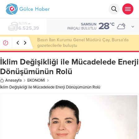
28
ALTIN
°C
SAMSUN
6.525,39
PARÇALI BULUTLU
Basın İlan Kurumu Genel Müdürü Çay, Bursa’da
gazetecilerle buluştu
İklim Değişikliği ile Mücadelede Enerji
Dönüşümünün Rolü
Anasayfa
EKONOMİ
İklim Değişikliği ile Mücadelede Enerji Dönüşümünün Rolü