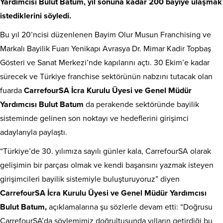
Yardımcısı Bulut Batum, yıl sonuna kadar 200 bayiye ulaşmak
istediklerini söyledi.
Bu yıl 20’ncisi düzenlenen Bayim Olur Musun Franchising ve
Markalı Bayilik Fuarı Yenikapı Avrasya Dr. Mimar Kadir Topbaş
Gösteri ve Sanat Merkezi’nde kapılarını açtı. 30 Ekim’e kadar
sürecek ve Türkiye franchise sektörünün nabzını tutacak olan
fuarda
CarrefourSA İcra Kurulu Üyesi ve Genel Müdür
Yardımcısı Bulut Batum
da perakende sektöründe bayilik
sisteminde gelinen son noktayı ve hedeflerini girişimci
adaylarıyla paylaştı.
“Türkiye’de 30. yılımıza sayılı günler kala, CarrefourSA olarak
gelişimin bir parçası olmak ve kendi başarısını yazmak isteyen
girişimcileri bayilik sistemiyle buluşturuyoruz” diyen
CarrefourSA İcra Kurulu Üyesi ve Genel Müdür Yardımcısı
Bulut Batum,
açıklamalarına şu sözlerle devam etti: “Doğrusu
CarrefourSA’da söylemimiz doğrultusunda yılların getirdiği bu