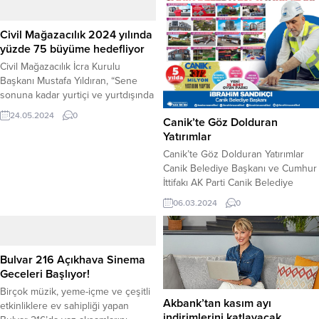
Civil Mağazacılık 2024 yılında
yüzde 75 büyüme hedefliyor
Civil Mağazacılık İcra Kurulu
Başkanı Mustafa Yıldıran, “Sene
sonuna kadar yurtiçi ve yurtdışında
123 mağaza ve 300’ün üzerinde
24.05.2024
0
Canik’te Göz Dolduran
yeni işe alım ile 2024’te yüzde 75
Yatırımlar
büyüme hedefliyoruz” dedi. 1996
yılında İstanbul Kartal’da açılan ilk
Canik’te Göz Dolduran Yatırımlar
mağazası ile anne-bebek ve çocuk
Canik Belediye Başkanı ve Cumhur
markası yolculuğuna başlayan Civil
İttifakı AK Parti Canik Belediye
Mağazacılık, Türkiye’de üretim ve
Başkan Adayı İbrahim Sandıkçı,
06.03.2024
0
geniş satış kanalları,...
Canik’e 10 milyar Türk lirasına yakın
yatırım kazandırdıklarını ifade
ederek,5 yılda ilçeye büyük gelişim
ve değişim yaşadıklarını kaydetti.
Bulvar 216 Açıkhava Sinema
Canik Belediye Başkanı ve Cumhur
Geceleri Başlıyor!
İttifakı AK Parti Canik Belediye
Birçok müzik, yeme-içme ve çeşitli
Başkan Adayı İbrahim...
Akbank’tan kasım ayı
etkinliklere ev sahipliği yapan
indirimlerini katlayacak