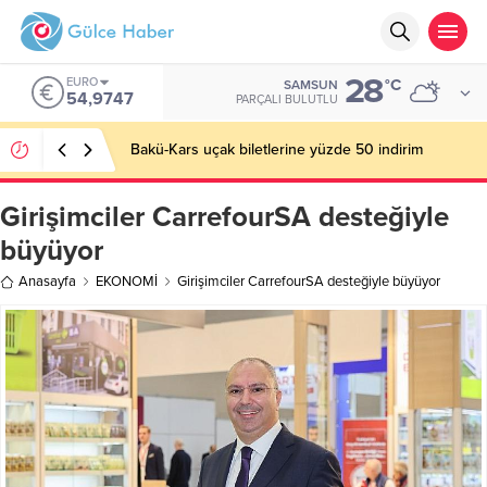
28
EURO
°C
SAMSUN
54,9747
PARÇALI BULUTLU
Bakü-Kars uçak biletlerine yüzde 50 indirim
Girişimciler CarrefourSA desteğiyle
büyüyor
Anasayfa
EKONOMİ
Girişimciler CarrefourSA desteğiyle büyüyor