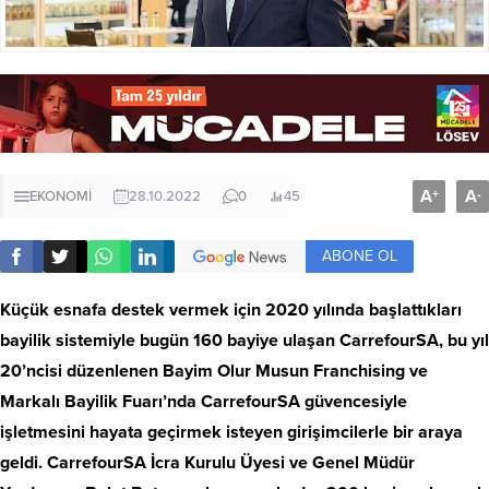
A
A
+
-
EKONOMİ
28.10.2022
0
45
ABONE OL
Küçük esnafa destek vermek için 2020 yılında başlattıkları
bayilik sistemiyle bugün 160 bayiye ulaşan CarrefourSA, bu yıl
20’ncisi düzenlenen Bayim Olur Musun Franchising ve
Markalı Bayilik Fuarı’nda CarrefourSA güvencesiyle
işletmesini hayata geçirmek isteyen girişimcilerle bir araya
geldi. CarrefourSA İcra Kurulu Üyesi ve Genel Müdür