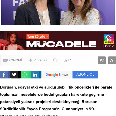
A
A
+
-
EKONOMİ
25.10.2022
0
77
ABONE OL
Borusan, sosyal etki ve sürdürülebilirlik öncelikleri ile paralel,
toplumsal meselelerde hedef grupları harekete geçirme
potansiyeli yüksek projeleri destekleyeceği Borusan
Sürdürülebilir Fayda Programı’nı Cumhuriyet’in 99.