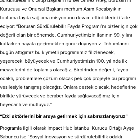
Sürdürülebilirlik Grup Başkanı Nursel Ölmez Ateş, Borusan’ın
Kurucusu ve Onursal Başkanı merhum Asım Kocabıyık’ın
topluma fayda sağlama misyonunu devam ettirdiklerini ifade
ediyor: “Borusan Sürdürülebilir Fayda Programı’nı bizler için çok
değerli olan bir dönemde, Cumhuriyetimizin ilanının 99. yılını
kutlarken hayata geçirmekten gurur duyuyoruz. Tohumlarını
bugün attığımız bu kıymetli programımız filizlenecek,
yeşerecek, büyüyecek ve Cumhuriyetimizin 100. yılında ilk
meyvelerini de toplamış olacağız. Birbirinden değerli, fayda
odaklı, problemlere çözüm olacak pek çok projeyle bu program
vesilesiyle tanışmış olacağız. Onlara destek olacak, hedeflerine
birlikte yürüyecek ve beraber fayda sağlayacağımız için
heyecanlı ve mutluyuz.”
“Etki aktörlerini bir araya getirmek için sabırsızlanıyoruz”
Programla ilgili olarak Impact Hub İstanbul Kurucu Ortağı Ayşe
Sabuncu ise “Sosyal inovasyon ve sürdürülebilirlik odaklı