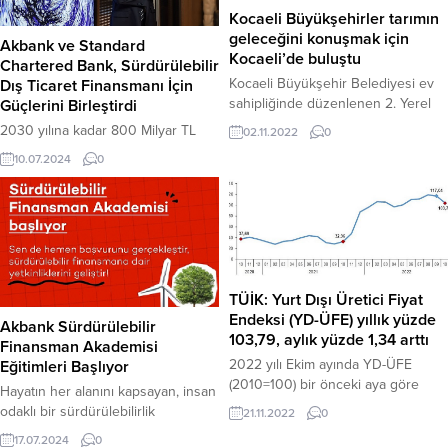
Kocaeli Büyükşehirler tarımın
geleceğini konuşmak için
Akbank ve Standard
Kocaeli’de buluştu
Chartered Bank, Sürdürülebilir
Kocaeli Büyükşehir Belediyesi ev
Dış Ticaret Finansmanı İçin
sahipliğinde düzenlenen 2. Yerel
Güçlerini Birleştirdi
Yönetimler ve Tarım Çalıştayı, 30
2030 yılına kadar 800 Milyar TL
02.11.2022
0
büyükşehir belediyesini ortak
sürdürülebilir kredi finansmanı
10.07.2024
0
hedef ve projeler için bir araya
sağlama hedefiyle sürdürülebilir
getirdi Uluslararası Tarım Şehirleri
finansman alanında öncü çalışmalar
Birliği (Agricities) tarafından Kocaeli
yürüten Akbank, sürdürülebilirlik
Büyükşehir Belediyesi ev
odağındaki ürün ve hizmetlerini
sahipliğinde düzenlenen 2. Yerel
genişletiyor.
Yönetimler ve Tarım Çalıştayı
başladı. 30 büyükşehir
TÜİK: Yurt Dışı Üretici Fiyat
belediyesinin katılımıyla
Endeksi (YD-ÜFE) yıllık yüzde
düzenlenen çalıştay, bilgi
Akbank Sürdürülebilir
103,79, aylık yüzde 1,34 arttı
paylaşımı...
Finansman Akademisi
2022 yılı Ekim ayında YD-ÜFE
Eğitimleri Başlıyor
(2010=100) bir önceki aya göre
Hayatın her alanını kapsayan, insan
1,34, bir önceki yılın Aralık ayına
odaklı bir sürdürülebilirlik
21.11.2022
0
göre 42,61, bir önceki yılın aynı
yaklaşımını benimseyen
17.07.2024
0
ayına göre 103,79 ve on iki aylık