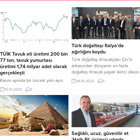
Türk doğaltaşı İtalya’da
ağırlığını koydu
TÜİK Tavuk eti üretimi 200 bin
Türk doğaltaş ihracatçıları Çin’in
77 ton, tavuk yumurtası
arkasından dünyanın en fazla
üretimi 1,74 milyar adet olarak
doğaltaş ihracatı yapan ikinci ülkesi
gerçekleşti
İtalya’dan yeni ticari bağlantılarla
Kasım ayında bir önceki yılın aynı
06.10.2022
0
döndü. İtalya’nın Verona kentinde
ayına göre tavuk yumurtası üretimi
13.01.2023
0
27 Eylül- 30 Eylül 2022 tarihleri
%6,8, tavuk eti üretimi %1,4 ve
arasında düzenlenen ve özellikle
kesilen tavuk sayısı %1,2 artarken
işlenmiş katma değerli doğaltaş
hindi eti üretimi %1,4 azaldı. Ocak-
ürünlerinin ithalatçılarının ve
Kasım döneminde bir önceki yılın
mimarların yoğun ilgi gösterdiği
aynı dönemine göre kesilen tavuk
Avrupa’nın en büyük doğaltaş fuarı
sayısı %9,8, tavuk eti üretimi %8,7,
Marmomac 2022 International...
hindi eti üretimi %7,5 ve tavuk
Sağlıklı, ucuz, güvenilir et
yumurtası...
‘Halk-Et’ üçüncü yılında