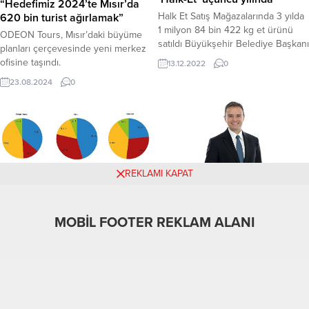
“Hedefimiz 2024’te Mısır’da
Halk Et Satış Mağazalarında 3 yılda
620 bin turist ağırlamak”
1 milyon 84 bin 422 kg et ürünü
ODEON Tours, Mısır’daki büyüme
satıldı Büyükşehir Belediye Başkanı
planları çerçevesinde yeni merkez
Muhittin Böcek’in, Antalyalıları
ofisine taşındı.
13.12.2022
0
uygun, sağlıklı ve kaliteli etle
23.08.2024
0
buluşturmak amacıyla hayata
geçirdiği Halk Et projesi üçüncü
yılında. İlk şubesi 11 Aralık 2019’da
hizmete giren proje kapsamında 3
yılda 480 bin 773 vatandaşa...
REKLAMI KAPAT
30. yılını kutlayan Garanti
BBVA Emeklilik’in katılımcı
Tüik: Girişim sayısı ve
sayısı 2 milyon 400 bine
istihdamda en yüksek payı
yaklaştı
MOBİL FOOTER REKLAM ALANI
hizmet sektörü oluşturdu
Bireysel emeklilik, hayat ve sağlık
Geçici sonuçlara göre 2023 yılında
sigortası alanlarında faaliyet
faal olan girişimlerin %44,1'i hizmet
30.09.2022
0
gösteren Garanti BBVA Emeklilik,
sektöründe, %36,0'ı ise ticaret
27.08.2024
0
sektöründe 30. yılını kutluyor.
sektöründe yer aldı. İstihdamda ise
Müşterilerinin birikimlerine, ürüne
hizmet sektörü toplam istihdamın
aktardıkları ödemelere katma değer