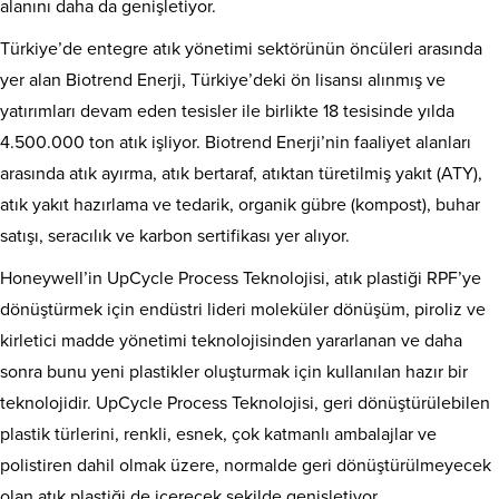
alanını daha da genişletiyor.
Türkiye’de entegre atık yönetimi sektörünün öncüleri arasında
yer alan Biotrend Enerji, Türkiye’deki ön lisansı alınmış ve
yatırımları devam eden tesisler ile birlikte 18 tesisinde yılda
4.500.000 ton atık işliyor. Biotrend Enerji’nin faaliyet alanları
arasında atık ayırma, atık bertaraf, atıktan türetilmiş yakıt (ATY),
atık yakıt hazırlama ve tedarik, organik gübre (kompost), buhar
satışı, seracılık ve karbon sertifikası yer alıyor.
Honeywell’in UpCycle Process Teknolojisi, atık plastiği RPF’ye
dönüştürmek için endüstri lideri moleküler dönüşüm, piroliz ve
kirletici madde yönetimi teknolojisinden yararlanan ve daha
sonra bunu yeni plastikler oluşturmak için kullanılan hazır bir
teknolojidir. UpCycle Process Teknolojisi, geri dönüştürülebilen
plastik türlerini, renkli, esnek, çok katmanlı ambalajlar ve
polistiren dahil olmak üzere, normalde geri dönüştürülmeyecek
olan atık plastiği de içerecek şekilde genişletiyor.