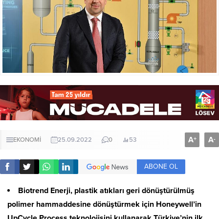
A
A
+
-
EKONOMİ
25.09.2022
0
53
ABONE OL
Biotrend Enerji, plastik atıkları geri dönüştürülmüş
polimer hammaddesine dönüştürmek için Honeywell’in
UpCycle Process teknolojisini kullanarak Türkiye’nin ilk