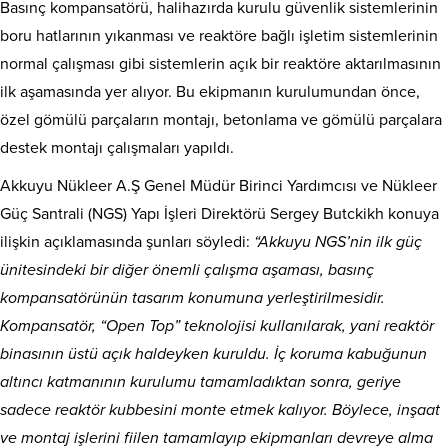
Basınç kompansatörü, halihazırda kurulu güvenlik sistemlerinin
boru hatlarının yıkanması ve reaktöre bağlı işletim sistemlerinin
normal çalışması gibi sistemlerin açık bir reaktöre aktarılmasının
ilk aşamasında yer alıyor. Bu ekipmanın kurulumundan önce,
özel gömülü parçaların montajı, betonlama ve gömülü parçalara
destek montajı çalışmaları yapıldı.
Akkuyu Nükleer A.Ş Genel Müdür Birinci Yardımcısı ve Nükleer
Güç Santrali (NGS) Yapı İşleri Direktörü Sergey Butckikh konuya
ilişkin açıklamasında şunları söyledi:
“Akkuyu NGS’nin ilk güç
ünitesindeki bir diğer önemli çalışma aşaması, basınç
kompansatörünün tasarım konumuna yerleştirilmesidir.
Kompansatör, “Open Top” teknolojisi kullanılarak, yani reaktör
binasının üstü açık haldeyken kuruldu. İç koruma kabuğunun
altıncı katmanının kurulumu tamamladıktan sonra, geriye
sadece reaktör kubbesini monte etmek kalıyor. Böylece, inşaat
ve montaj işlerini fiilen tamamlayıp ekipmanları devreye alma