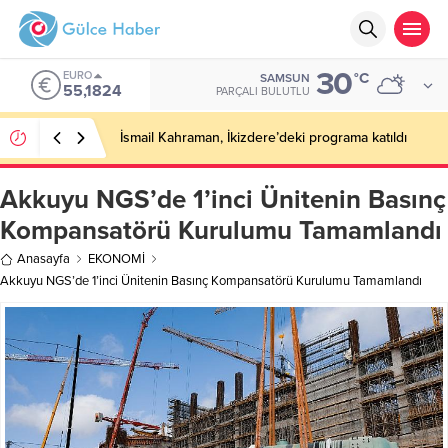
30
EURO
°C
SAMSUN
55,1824
PARÇALI BULUTLU
İsmail Kahraman, İkizdere’deki programa katıldı
Akkuyu NGS’de 1’inci Ünitenin Basınç
Kompansatörü Kurulumu Tamamlandı
Anasayfa
EKONOMİ
Akkuyu NGS’de 1’inci Ünitenin Basınç Kompansatörü Kurulumu Tamamlandı