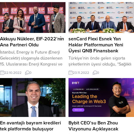
Akkuyu Nükleer, EIF-2022’nı̇n
senCard Flexi Esnek Yan
Ana Partneri Oldu
Haklar Platformunun Yeni
Üyesi QNB Finansbank
İstanbul, Energy is Future (Enerji
Gelecektir) sloganıyla düzenlenen
Türkiye’nin önde gelen sigorta
15. Uluslararası Enerji Kongresi ve
şirketlerinin üyesi olduğu, “Sağlıklı
Fuarı EIF-2022’ye ev sahipliği yaptı.
ve Mutlu Yaşam Danışmanı” sloganı
22.10.2022
0
23.11.2022
0
AKKUYU NÜKLEER A.Ş’nin ana
ile üyelerinin ihtiyaç yönetimine
partneri olduğu etkinlik,
odaklanan senCard; esnek yan
Türkiye’den enerji sektörünün
haklar platformu ‘senCard Flexi’ ile
önde gelenlerini ve 52 ülkeden
büyümeye devam ediyor. QNB
sektör temsilcilerini bir araya
Finansbank ile yapılan yeni iş birliği
getirdi. EIF-2022’nin açılış töreni,
ile bankanın 12 bin çalışanı,
Kongre Yürütme Kurulu Başkanı ve
senCard Flexi’yi kullanarak yan
Enerji Hukuku Uzmanı Av....
haklarını kendi tercihlerine göre
En avantajlı bayram kredileri
Bybit CEO’su Ben Zhou
esnek...
tek platformda buluşuyor
Vizyonunu Açıklayacak