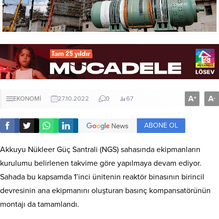
A
A
+
-
EKONOMİ
27.10.2022
0
67
ABONE OL
Akkuyu Nükleer Güç Santrali (NGS) sahasında ekipmanların
kurulumu belirlenen takvime göre yapılmaya devam ediyor.
Sahada bu kapsamda 1’inci ünitenin reaktör binasının birincil
devresinin ana ekipmanını oluşturan basınç kompansatörünün
montajı da tamamlandı.