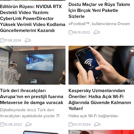
Dostu Maçlar ve Rüya Takımı
Editörün Rüyası: NVIDIA RTX
İçin Birçok Yeni Paketle
Destekli Video Yazılımı
Sizlerle
CyberLink PowerDirector
eFootball™, kullanıcılarına Dream
Yüksek Verimli Video Kodlama
Teams’i (Rüya Takımı) kullanarak
Güncellemelerini Kazandı
06.10.2022
0
çevrimiçi dostluk maçlarında
Her ay NVIDIA RTX ve NVIDIA
17.08.2024
0
karşılaşma fırsatı ve takımları
Studio platformu tarafından
güçlendirecek yeni kart paketleri
desteklenen yeni yaratıcı uygulama
sunuyor Konami Digital
güncellemeleri ve optimizasyonları
Entertainment B.V. bugün,
sayesinde, yapay zeka ile yaratıcı
eFootball™ 2023‘ün konsol
süreçlerinizi güçlendirebilirsiniz.
sürümüne ‘Friend Match’ (Dostluk
Maçı) modunun eklediğini duyurdu.
Çevrimiçi topluluğun büyük bir
kısmının bu özelliği talep etmesiyle,
Türk deri ihracatçıları
Kaspersky Uzmanlarından
kullanıcılar artık Rüya Takımlarını
Avrupa’nın en prestijli fuarına
Öneriler: Halka Açık Wi-Fi
kullanabilir, arkadaşlarıyla...
Metaverse ile damga vuracak
Ağlarında Güvende Kalmanın
Yolları!
Dijitalleşmede öncü Türk deri
ihracatçıları ayakkabıda yüzde 71
Halka açık Wi-Fi bağlantıları
artış, saraciyede yüzde 42 artış
kafelerde, havaalanlarında, tatil ya
12.06.2023
0
03.07.2024
0
sağladığı ana pazarı İtalya’da
da iş seyahatleri sırasında ve
artırılmış gerçeklik teknolojisiyle
yurtdışı gezilerinde oldukça