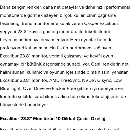
Daha zengin renkler, daha net detaylar ve daha hızlı performansı
monitörlerde görmek isteyen birçok kullanıcının çağrısına
tasarladığı trend monitörlerle kulak veren Casper Excalibur,
yepyeni 23.8” kavisli gaming monitörü ile tüketicilerini
heyecanlandırmaya devam ediyor. Hem oyunlar hem de
profesyonel kullanımlar için üstün performans sağlayan
Excalibur 23.8” monitör, verimli çalışmayı ve keyifli oyun
oynamayı bir bütünlük içerisinde sunabiliyor. Canlı renklerin net
halini sunan, kullanıcıya oyunun içerisinde olma hissini yansıtan
Excalibur 23.8” monitör, AMD FreeSync, NVDIA G-sync, Low
Blue Light, Over Drive ve Flicker Free gibi en iyi deneyimi en
konforlu şekilde sunabilmek adına tüm ekran teknolojilerini de
bünyesinde barındırıyor.
Excalibur 23.8” Monitörün 10 Dikkat Çekici Özelliği
Excalibur’un üstün teknoloji ve şık tasarımına sahip bu yeni