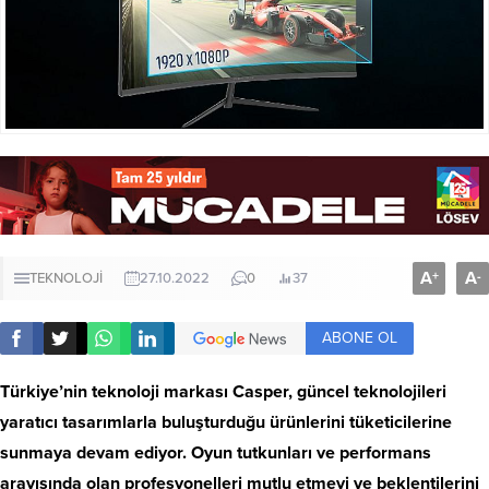
A
A
+
-
TEKNOLOJİ
27.10.2022
0
37
ABONE OL
Türkiye’nin teknoloji markası Casper, güncel teknolojileri
yaratıcı tasarımlarla buluşturduğu ürünlerini tüketicilerine
sunmaya devam ediyor. Oyun tutkunları ve performans
arayışında olan profesyonelleri mutlu etmeyi ve beklentilerini