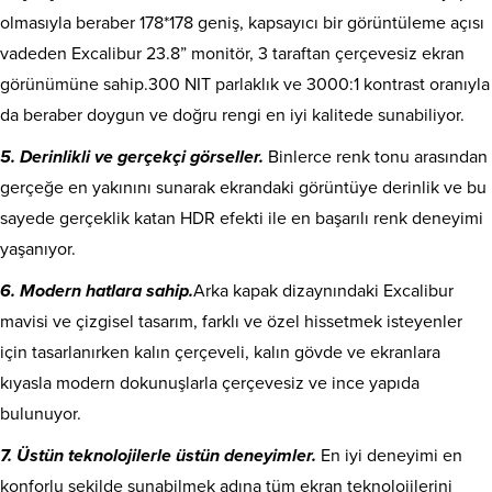
olmasıyla beraber 178*178 geniş, kapsayıcı bir görüntüleme açısı
vadeden Excalibur 23.8” monitör, 3 taraftan çerçevesiz ekran
görünümüne sahip.300 NIT parlaklık ve 3000:1 kontrast oranıyla
da beraber doygun ve doğru rengi en iyi kalitede sunabiliyor.
5. Derinlikli ve gerçekçi görseller.
Binlerce renk tonu arasından
gerçeğe en yakınını sunarak ekrandaki görüntüye derinlik ve bu
sayede gerçeklik katan HDR efekti ile en başarılı renk deneyimi
yaşanıyor.
6. Modern hatlara sahip.
Arka kapak dizaynındaki Excalibur
mavisi ve çizgisel tasarım, farklı ve özel hissetmek isteyenler
için tasarlanırken kalın çerçeveli, kalın gövde ve ekranlara
kıyasla modern dokunuşlarla çerçevesiz ve ince yapıda
bulunuyor.
7. Üstün teknolojilerle üstün deneyimler.
En iyi deneyimi en
konforlu şekilde sunabilmek adına tüm ekran teknolojilerini