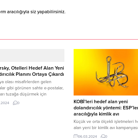
 aracılığıyla siz yapabilirsiniz.
sky, Otelleri Hedef Alan Yeni
ırıcılık Planını Ortaya Çıkardı
ya olası misafirlerden gelen
lar gibi görünen sahte e-postalar,
arı tuzağa düşürmek için
ama sektörünün müşteri
KOBİ’leri hedef alan yeni
.2024
0
lerine verdiği önemden
dolandırıcılık yöntemi: ESP’le
nıyor. Aldatmaya yönelik söz
aracılığıyla kimlik avı
e-postalar otelin genel e-posta
Küçük ve orta ölçekli işletmeleri 
rine gönderilen, misafirlerden
alan yeni bir kimlik avı kampanyas
gibi görünen veya
Kaspersky tarafından ortaya çıkarıl
06.03.2024
0
.com’daki ilgilenilmesi gereken