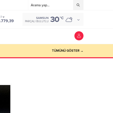
30
ST
°C
SAMSUN
3.779,39
PARÇALI BULUTLU
TÜMÜNÜ GÖSTER →