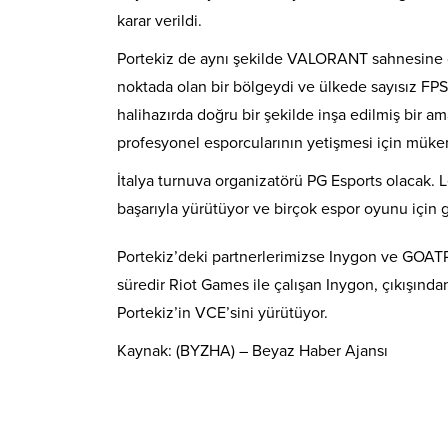
karar verildi.
Portekiz de aynı şekilde VALORANT sahnesine çı
noktada olan bir bölgeydi ve ülkede sayısız FPS
halihazırda doğru bir şekilde inşa edilmiş bir 
profesyonel esporcularının yetişmesi için müke
İtalya turnuva organizatörü PG Esports olacak. L
başarıyla yürütüyor ve birçok espor oyunu için g
Portekiz’deki partnerlerimizse Inygon ve GOATPi
süredir Riot Games ile çalışan Inygon, çıkışın
Portekiz’in VCE’sini yürütüyor.
Kaynak: (BYZHA) – Beyaz Haber Ajansı