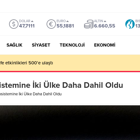
DOLAR
EURO
ALTIN
BI
47,7111
55,1881
6.660,55
1
SAĞLIK
SİYASET
TEKNOLOJİ
EKONOMİ
e etkinlikleri 500’e ulaştı
istemine İki Ülke Daha Dahil Oldu
osistemine İki Ülke Daha Dahil Oldu