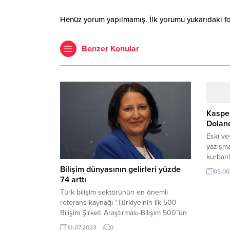
Henüz yorum yapılmamış. İlk yorumu yukarıdaki form
Benzer Konular
Kasper
Doland
Eski ve
yazışma
kurbanl
konakl
Bilişim dünyasının gelirleri yüzde
05.06
hizmet
74 arttı
yararla
Türk bilişim sektörünün en önemli
konusu 
referans kaynağı “Türkiye’nin İlk 500
adresle
Bilişim Şirketi Araştırması-Bilişim 500”ün
gelmiş 
ilk verilerine göre, 2022 yılında
13.07.2023
0
Booking