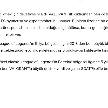
kmak için davetiyesini aldı. VALORANT ilk çıktığından beri oda
 PC oyuncusu ve espor taraftarı bulunuyor. Bunların üzerine bir 
amatör espor sahnesine sahip olduğu düşünülürse, burası geleceği
mmel bir yer.
eague of Legends’ın İtalya bölgesel ligini 2018’den beri büyük bi
erçekleştirdiği etkinliklerdeki müthiş prodüksiyon kalitesiyle tanı
xel olacak. League of Legends’ın Portekiz bölgesel liginde 5 yıl
dan beri VALORANT’a büyük destek verdi ve şu an GOATPixel’le b