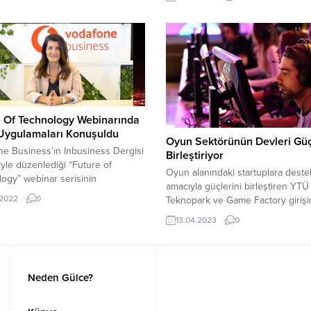
Saldırı, müşterilerin posta listeleri
ı yorumlarını ele almak için acil
sızmak için e-posta hizmet sağlayı
lığına giren yasal soruları...
SendGrid’den yararlanıyor ve kimli
postaları göndermek için çalınan k
bilgilerini kullanarak e-postaların
gibi görünmesini sağlıyor. Böylec
alıcıları kolayca kandırıyor. Siber s
genellikle şirketlerin...
e Of Technology Webinarında
 Uygulamaları Konuşuldu
Oyun Sektörünün Devleri Güç
e Business’ın Inbusiness Dergisi
Birleştiriyor
ğiyle düzenlediği “Future of
Oyun alanındaki startuplara dest
ogy” webinar serisinin
amacıyla güçlerini birleştiren YTÜ 
üsü gerçekleştirildi. ‘Rekabette
.2022
0
Teknopark ve Game Factory girişi
 Hamle: Bulutta Uygulama
kuluçka ve hızlandırma destekleri
ü’ temasıyla gerçekleştirilen
13.04.2023
0
sıra yatırımdan insan kaynaklarına
da, bulut uygulamaları
birçok yeni destek programı ve p
nda sektör paydaşlarının düşünce
paketleri sunmaya hazırlanıyor. 
yimlerine yer verildi. İşletmelerin
geliştiricilerine yönelik kuluçka m
leşmesine liderlik etme vizyonuyla
Neden Gülce?
olan ve özellikle Google ile yürüt
t gösteren Vodafone Business,
hızlandırma programlarının yanınd
konomi dergisi Inbusiness iş