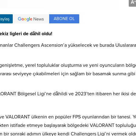
A
+
ABONE OL
aylaş
iz ligleri de dâhil oldu!
zananlar Challengers Ascension’a yükselecek ve burada Uluslarara
enişletme, yerel topluluklar oluşturma ve yeni oyuncuların bölg
slararası seviyeye çıkabilmeleri için sağlam bir basamak sunma gibi
LORANT Bölgesel Ligi’ne dâhildi ve 2023’ten itibaren her ikisi de
e ve VALORANT ülkenin en popüler FPS oyunlarından bir tanesi. 
estekten istifade etmeye başlayarak bölgedeki VALORANT topluluğ
n bir sonraki adımın ülkeye kendi Challengers Ligi’ni vermek ol