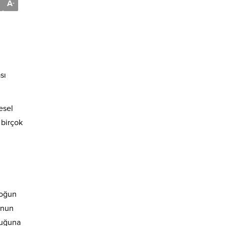
A
-
sı
esel
 birçok
Yoğun
unun
duğuna