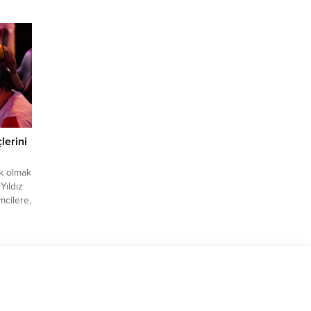
ne
cısı
k avı e-
imlik
 gerçek
e
uçlular
lerini
ek olmak
Yıldız
mcilere,
nin yanı
 kadar
erk
Oyun
erkezi
tüğü
a