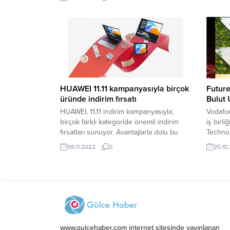
sıralamaya giren şirketlerin toplam geliri,
kullanıc
2021 yılına göre yüzde 74 büyüyerek
talep kı
372 milyar TL oldu. Araştırmaya katılan
187 şirket yüzde 100’ün üzerinde
büyüme gösterirdi. Türkiye bilişim
sektörünün en önemli referans kaynağı...
HUAWEI 11.11 kampanyasıyla birçok
Futur
üründe indirim fırsatı
Bulut
HUAWEI, 11.11 indirim kampanyasıyla,
Vodafon
birçok farklı kategoride önemli indirim
iş birli
fırsatları sunuyor. Avantajlarla dolu bu
Technol
kampanya, akıllı telefon, akıllı saat ve
dördünc
09.11.2022
0
25.10
bilgisayar kategorisindeki ürünlerde, göz
Dijital
alıcı hediyeler kazanma şansı da sunuyor.
Dönüşüm
En güncel teknolojik ürünlerinin herkese
webinar
ulaşması için avantajlı alışveriş
konusu
seçenekleri sunan HUAWEI, Online
ve dene
Mağazaya özel 11.11 indirim kampanyasını
dijital
duyurdu. Seçili...
faaliye
aylık e
www.gulcehaber.com internet sitesinde yayınlanan