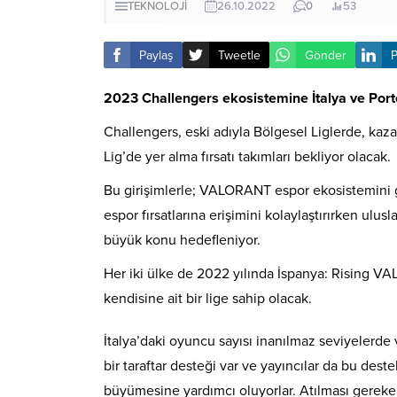
TEKNOLOJİ
26.10.2022
0
53
Paylaş
Tweetle
Gönder
P
2023 Challengers ekosistemine İtalya ve Portek
Challengers, eski adıyla Bölgesel Liglerde, ka
Lig’de yer alma fırsatı takımları bekliyor olacak.
Bu girişimlerle; VALORANT espor ekosistemini g
espor fırsatlarına erişimini kolaylaştırırken ulu
büyük konu hedefleniyor.
Her iki ülke de 2022 yılında İspanya: Rising VA
kendisine ait bir lige sahip olacak.
İtalya’daki oyuncu sayısı inanılmaz seviyelerd
bir taraftar desteği var ve yayıncılar da bu d
büyümesine yardımcı oluyorlar. Atılması gereke