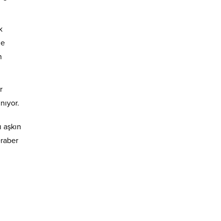
k
de
n
r
nıyor.
ı aşkın
eraber