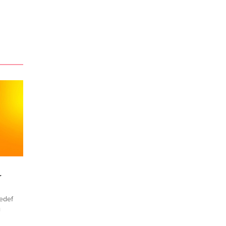
r
hedef
ı
dı.