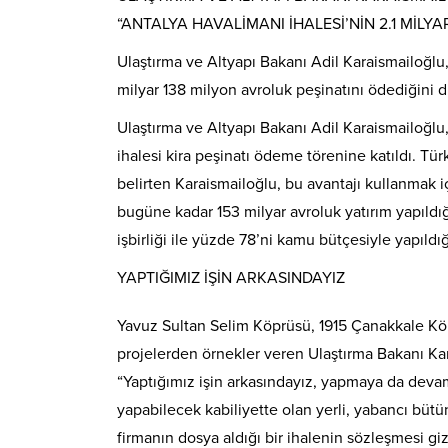
“ANTALYA HAVALİMANI İHALESİ’NİN 2.1 MİLY
Ulaştırma ve Altyapı Bakanı Adil Karaismailoğlu
milyar 138 milyon avroluk peşinatını ödediğini 
Ulaştırma ve Altyapı Bakanı Adil Karaismailoğlu
ihalesi kira peşinatı ödeme törenine katıldı. 
belirten Karaismailoğlu, bu avantajı kullanmak i
bugüne kadar 153 milyar avroluk yatırım yapıld
işbirliği ile yüzde 78’ni kamu bütçesiyle yapıldığ
YAPTIĞIMIZ İŞİN ARKASINDAYIZ
Yavuz Sultan Selim Köprüsü, 1915 Çanakkale Köp
projelerden örnekler veren Ulaştırma Bakanı Karai
“Yaptığımız işin arkasındayız, yapmaya da devam 
yapabilecek kabiliyette olan yerli, yabancı bütün f
firmanın dosya aldığı bir ihalenin sözleşmesi gizl