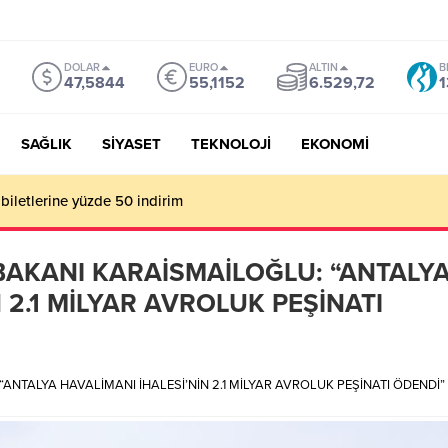
DOLAR
EURO
ALTIN
B
47,5844
55,1152
6.529,72
1
SAĞLIK
SİYASET
TEKNOLOJİ
EKONOMİ
mu Genel Müdürü Çay, Bursa’da gazetecilerle buluştu
BAKANI KARAİSMAİLOĞLU: “ANTALY
 2.1 MİLYAR AVROLUK PEŞİNATI
ANTALYA HAVALİMANI İHALESİ’NİN 2.1 MİLYAR AVROLUK PEŞİNATI ÖDENDİ”