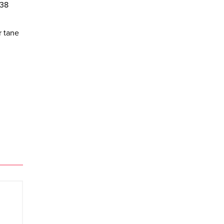
138
r tane
u