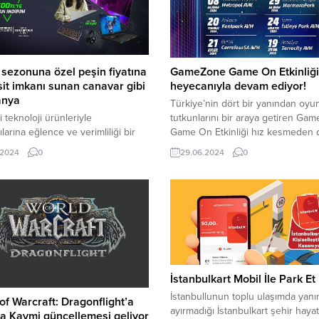
 sezonuna özel peşin fiyatına
GameZone Game On Etkinliği
sit imkanı sunan canavar gibi
heyecanıyla devam ediyor!
anya
Türkiye’nin dört bir yanından oyu
i teknoloji ürünleriyle
tutkunlarını bir araya getiren Ga
ılarına eğlence ve verimliliği bir
Game On Etkinliği hız kesmeden
sunan Monster Notebook, “Okulda
ediyor.
.2024
0
29.06.2024
0
nem Yeni Fırsat” kampanyasını
İstanbulkart Mobil İle Park Et
İstanbullunun toplu ulaşımda yan
of Warcraft: Dragonflight’a
ayırmadığı İstanbulkart şehir hayat
a Kavmi güncellemesi geliyor