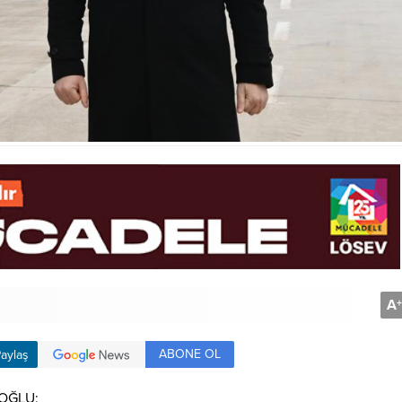
A
+
ABONE OL
aylaş
OĞLU: