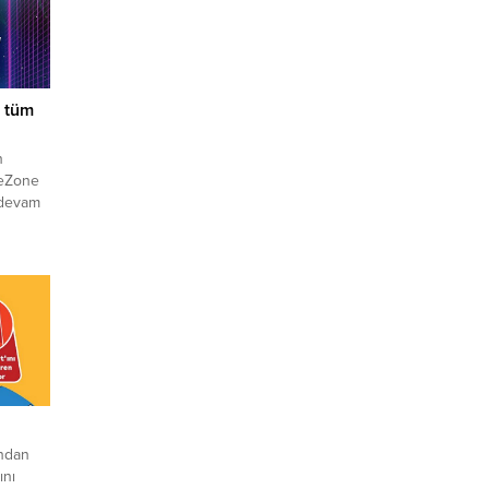
 tüm
n
meZone
 devam
ından
ını