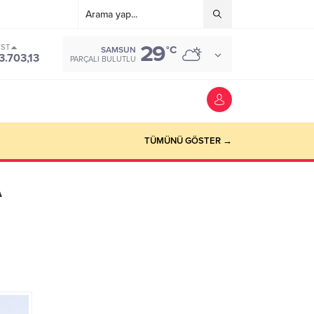
29
IST
°C
SAMSUN
3.703,13
PARÇALI BULUTLU
TÜMÜNÜ GÖSTER →
A