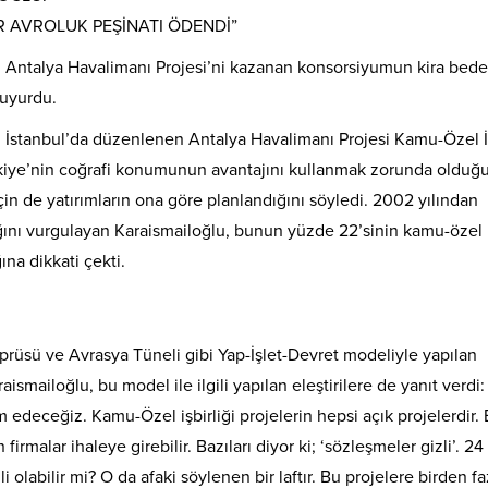
AR AVROLUK PEŞİNATI ÖDENDİ”
, Antalya Havalimanı Projesi’ni kazanan konsorsiyumun kira bede
duyurdu.
, İstanbul’da düzenlenen Antalya Havalimanı Projesi Kamu-Özel İş
Türkiye’nin coğrafi konumunun avantajını kullanmak zorunda olduğ
çin de yatırımların ona göre planlandığını söyledi. 2002 yılından
ığını vurgulayan Karaismailoğlu, bunun yüzde 22’sinin kamu-özel
ına dikkati çekti.
rüsü ve Avrasya Tüneli gibi Yap-İşlet-Devret modeliyle yapılan
smailoğlu, bu model ile ilgili yapılan eleştirilere de yanıt verdi:
edeceğiz. Kamu-Özel işbirliği projelerin hepsi açık projelerdir. B
irmalar ihaleye girebilir. Bazıları diyor ki; ‘sözleşmeler gizli’. 24
i olabilir mi? O da afaki söylenen bir laftır. Bu projelere birden fa