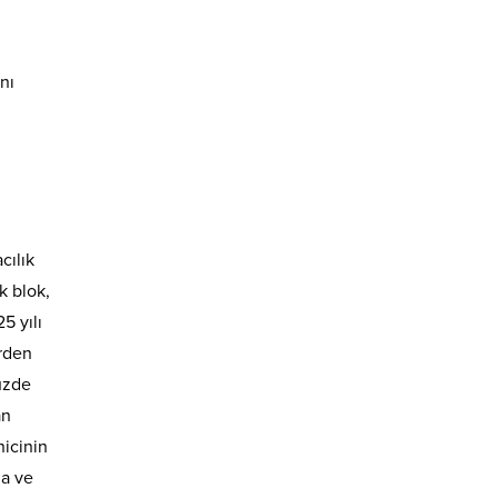
nı
cılık
k blok,
5 yılı
irden
yüzde
an
nicinin
ma ve