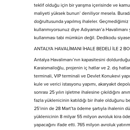
teklif olduğu için bir yarışma içerisinde ve kam
maliyeti yüksek bunun’ deniliyor mesela. Burada
doğrultusunda yapılmış ihaleler. Geçmediğimiz
kullanmıyorsunuz diye Adıyaman’a Havalimanı y
kullanması tabi mümkün değil. Dedikodu siyaseti
ANTALYA HAVALİMANI İHALE BEDELİ İLE 2 B
Antalya Havalimanı’nın kapasitesini doldurduğun
Karaismailoğlu, projenin iç hatlar ve 2. dış hatla
terminali, VIP terminali ve Devlet Konukevi yapım
kule ve verici istasyonu yapımı, akaryakıt depola
sonrası 25 yılın işletme ihalesine çıkıldığını an
fazla yüklenicinin katıldığı bir ihale olduğunu 
25’inin de 28 Mart’ta ödeme şartıyla ihalenin dü
yüklenicinin 8 milyar 55 milyon avroluk kira öde
yapacağını ifade etti. 765 milyon avroluk yatırım