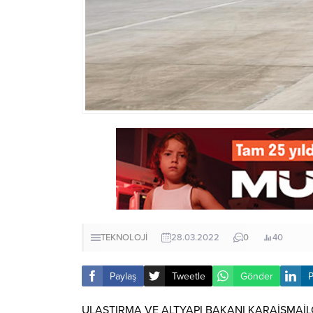
TEKNOLOJİ
28.03.2022
0
40
Paylaş
Tweetle
Gönder
P
ULAŞTIRMA VE ALTYAPI BAKANI KARAİSMAİL