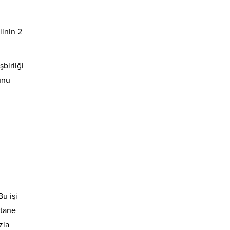
linin 2
birliği
unu
u işi
 tane
zla