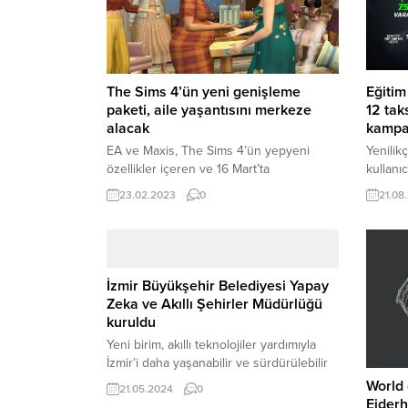
The Sims 4’ün yeni genişleme
Eğitim
paketi, aile yaşantısını merkeze
12 tak
alacak
kamp
EA ve Maxis, The Sims 4’ün yepyeni
Yenilikç
özellikler içeren ve 16 Mart’ta
kullanıc
yayınlanacak olan 13. genişleme
arada 
23.02.2023
0
21.08
paketi Growing Together’in yeni
Yeni Dö
fragmanını oyunseverler ile paylaştı.
başlattı.
Paketin öne çıkan özelliği, aile
yaşantısına odaklanması. EA ve
Maxis, The Sims 4’ün en son ve 13.
İzmir Büyükşehir Belediyesi Yapay
genişleme paketi olan Growing
Zeka ve Akıllı Şehirler Müdürlüğü
Together için yeni bir fragman yayınladı.
kuruldu
Fragman, San Sequoia adındaki...
Yeni birim, akıllı teknolojiler yardımıyla
İzmir’i daha yaşanabilir ve sürdürülebilir
bir kente dönüştürme misyonuyla
World 
21.05.2024
0
çalışacak. İzmir Büyükşehir Belediyesi
Ejderh