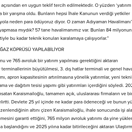
u açısından en uygun teklif tercih edilmektedir. O yüzden ‘yatırım
 bir yarışma oldu. Bunların hepsi İhale Kanunun verdiği yetkiler
 yola neden para ödüyoruz diyor. O zaman Adıyaman Havalimanı’
apmasa mıydık? 57 tane havalimanımız var. Bunları 84 milyonun
yle bu kadar teknik konuları karalamaya çalışıyorlar.”
OĞAZ KÖPRÜSÜ YAPILABİLİYOR
u ve 765 avroluk bir yatırım yapılması gerektiğini aktaran
r terminallerinin büyütülmesi, 3. dış hatlar terminali ve genel hava
ı, apron kapasitesinin artırılmasına yönelik yatırımlar, yeni tekni
ma ve dağıtım tesisi yapımı gibi yatırımları içerdiğini söyledi. 202
ımsatan Karaismailoğlu, tamamen açık, uluslararası firmaların ve b
belirtti. Devlete 25 yıl içinde ne kadar para ödeneceği ve bunun 
zenlendiğinin altını çizen Karaismailoğlu, ihale sonucunda işi al
mesini garanti ettiğini, 765 milyon avroluk yatırımı da yine yükle
a başlandığını ve 2025 yılına kadar bitirileceğini aktaran Ulaştır