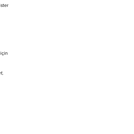
ister
için
t,