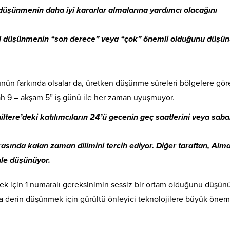
n düşünmenin daha iyi kararlar almalarına yardımcı olacağını
rel düşünmenin “son derece” veya “çok” önemli olduğunu düşün
ünün farkında olsalar da, üretken düşünme süreleri bölgelere gör
bah 9 – akşam 5” iş günü ile her zaman uyuşmuyor.
iltere’deki katılımcıların 24’ü gecenin geç saatlerini veya saba
arasında kalan zaman dilimini tercih ediyor. Diğer taraftan, Alm
nle düşünüyor.
mek için 1 numaralı gereksinimin sessiz bir ortam olduğunu düşün
ha derin düşünmek için gürültü önleyici teknolojilere büyük önem