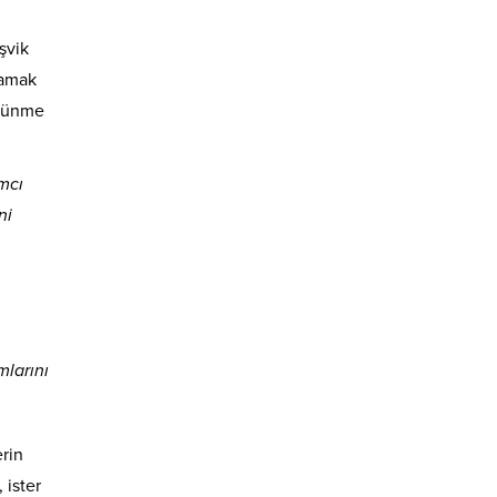
şvik
lamak
üşünme
ımcı
ni
mlarını
erin
 ister