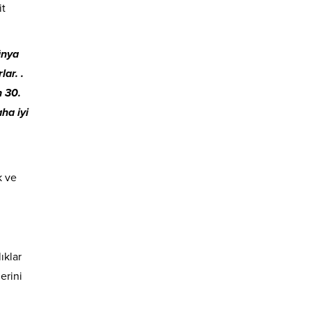
it
nya
ar. .
n 30.
ha iyi
k ve
ıklar
erini