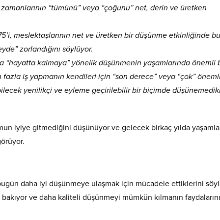
 zamanlarının “tümünü” veya “çoğunu” net, derin ve üretken
75’i, meslektaşlarının net ve üretken bir düşünme etkinliğinde 
yde” zorlandığını söylüyor.
ya “hayatta kalmaya” yönelik düşünmenin yaşamlarında önemli b
 fazla iş yapmanın kendileri için “son derece” veya “çok” öneml
lecek yenilikçi ve eyleme geçirilebilir bir biçimde düşünemedikl
mun iyiye gitmediğini düşünüyor ve gelecek birkaç yılda yaşamla
örüyor.
 bugün daha iyi düşünmeye ulaşmak için mücadele ettiklerini söy
u bakıyor ve daha kaliteli düşünmeyi mümkün kılmanın faydaların