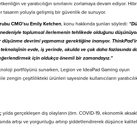
kenliğin ve yaratıcılığın sınırlarını zorlamaya devam ediyor. Hibr
r tasarım yoluyla gelişmiş bir güvenlik de sunuyor.
 Grubu CMO’su Emily Ketchen
, konu hakkında şunları söyledi:
“Dü
nedeniyle toplumsal ilerlemenin tehlikede olduğunu düşünüyorl
bir düşünme devrimi yapmamız gerektiğine inanıyor. ThinkPad’i
 teknolojinin evde, iş yerinde, okulda ve çok daha fazlasında da
ğerlendirmek için oldukça önemli bir zamandayız.”
eknoloji portföyünü sunarken, Legion ve IdeaPad Gaming oyun
le zengin çeşitlilikteki ürünleri sayesinde kullanıcıların yaratıcılı
ç yılda gerçekleşen dış olayların (örn. COVID-19, ekonomik aksakl
ısında artışı ve yorgunluğu artırıp şiddetlendirerek düşünce kalitel