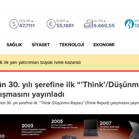
DOLAR
EURO
ALTIN
BI
47,7111
55,1881
6.660,55
1
SAĞLIK
SİYASET
TEKNOLOJİ
EKONOMİ
kombine satışında rekor: 18 bin
 30. yılı şerefine ilk “’Think’/Düşün
ışmasını yayınladı
n 30. yılı şerefine ilk “’Think’/Düşünme Raporu” (Think Report) çalışmasını yayın