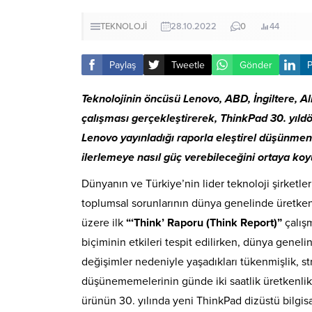
TEKNOLOJİ
28.10.2022
0
44
Paylaş
Tweetle
Gönder
P
Teknolojinin öncüsü Lenovo, ABD, İngiltere, Al
çalışması gerçekleştirerek, ThinkPad 30. yıldö
Lenovo yayınladığı raporla eleştirel düşünmeni
ilerlemeye nasıl güç verebileceğini ortaya koy
Dünyanın ve Türkiye’nin lider teknoloji şirket
toplumsal sorunlarının dünya genelinde üretkenli
üzere ilk
“‘Think’ Raporu (Think Report)”
çalış
biçiminin etkileri tespit edilirken, dünya genelin
değişimler nedeniyle yaşadıkları tükenmişlik, 
düşünememelerinin günde iki saatlik üretkenlik
ürünün 30. yılında yeni ThinkPad dizüstü bilgisa