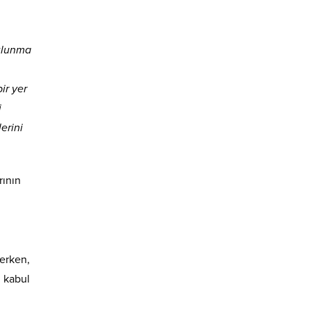
bulunma
ir yer
i
erini
rının
lerken,
ı kabul