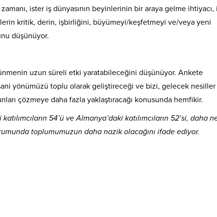
a zamanı, ister iş dünyasının beyinlerinin bir araya gelme ihtiyacı, 
eylerin kritik, derin, işbirliğini, büyümeyi/keşfetmeyi ve/veya yeni
ğunu düşünüyor.
üşünmenin uzun süreli etki yaratabileceğini düşünüyor. Ankete
ni yönümüzü toplu olarak geliştireceği ve bizi, gelecek nesiller 
unları çözmeye daha fazla yaklaştıracağı konusunda hemfikir.
i katılımcıların 54’ü ve Almanya’daki katılımcıların 52’si, daha ne
rumunda toplumumuzun daha nazik olacağını ifade ediyor.