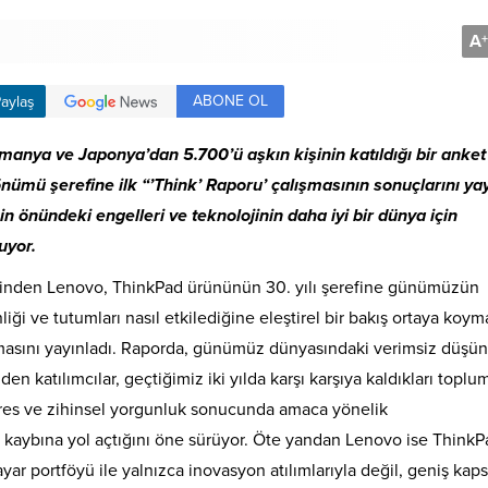
A
+
ABONE OL
aylaş
manya ve Japonya’dan 5.700’ü aşkın kişinin katıldığı bir anket
nümü şerefine ilk “’Think’ Raporu’ çalışmasının sonuçlarını yay
n önündeki engelleri ve teknolojinin daha iyi bir dünya için
uyor.
lerinden Lenovo, ThinkPad ürününün 30. yılı şerefine günümüzün
ği ve tutumları nasıl etkilediğine eleştirel bir bakış ortaya koym
masını yayınladı. Raporda, günümüz dünyasındaki verimsiz düşü
den katılımcılar, geçtiğimiz iki yılda karşı karşıya kaldıkları toplu
stres ve zihinsel yorgunluk sonucunda amaca yönelik
 kaybına yol açtığını öne sürüyor. Öte yandan Lenovo ise ThinkP
yar portföyü ile yalnızca inovasyon atılımlarıyla değil, geniş kap