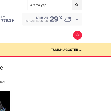
29
ST
°C
SAMSUN
3.779,39
PARÇALI BULUTLU
TÜMÜNÜ GÖSTER →
me
ladı