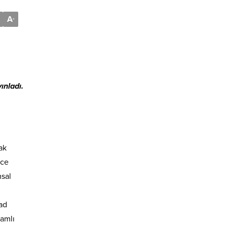
A
-
ınladı.
ak
nce
msal
ad
samlı