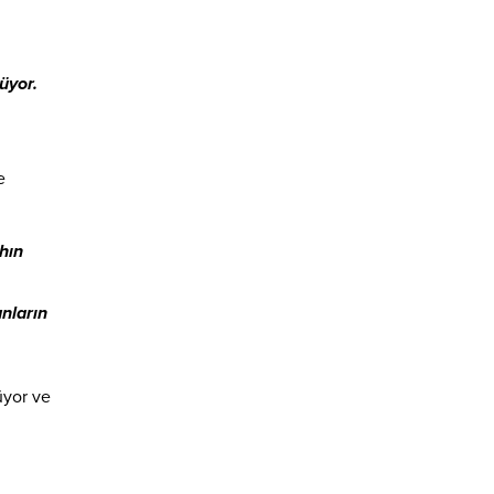
üyor.
e
hın
anların
üyor ve