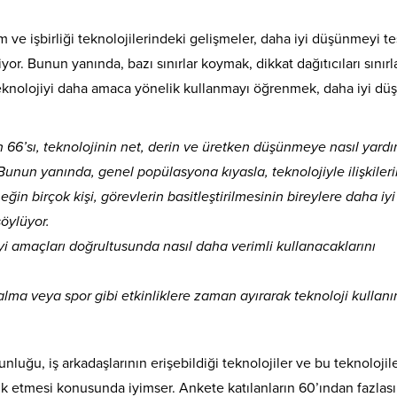
m ve işbirliği teknolojilerindeki gelişmeler, daha iyi düşünmeyi te
iyor. Bunun yanında, bazı sınırlar koymak, dikkat dağıtıcıları sınır
e teknolojiyi daha amaca yönelik kullanmayı öğrenmek, daha iyi d
n 66’sı, teknolojinin net, derin ve üretken düşünmeye nasıl yard
Bunun yanında, genel popülasyona kıyasla, teknolojiyle ilişkileri
in birçok kişi, görevlerin basitleştirilmesinin bireylere daha iyi
öylüyor.
iyi amaçları doğrultusunda nasıl daha verimli kullanacaklarını
lma veya spor gibi etkinliklere zaman ayırarak teknoloji kullanı
luğu, iş arkadaşlarının erişebildiği teknolojiler ve bu teknolojil
ik etmesi konusunda iyimser. Ankete katılanların 60’ından fazlası,