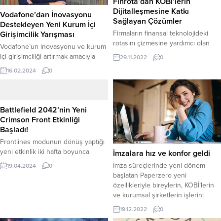
Finrota’dan KOBİ’lerin
Dijitalleşmesine Katkı
Vodafone’dan İnovasyonu
Sağlayan Çözümler
Destekleyen Yeni Kurum İçi
Firmaların finansal teknolojideki
Girişimcilik Yarışması
rotasını çizmesine yardımcı olan
Vodafone’un inovasyonu ve kurum
Finrota, farklı ölçekteki şirketlere
içi girişimciliği artırmak amacıyla
29.11.2022
0
hizmet vererek, tabana yayılma
başlattığı WeNovate festivalinin
16.02.2024
0
stratejisiyle iş ortaklarının ve
birincisi yapıldı. Toplam 108 takım
kullanıcılarının sayısını artırmaya
kapsamında yaklaşık 450 kişinin
odaklandı. Ödeme sistemleri ve
yarıştığı ve 3 ay boyunca süren
Açık Bankacılık hizmetlerinin
etkinliğin finali 1.000’den fazla
Battlefield 2042’nin Yeni
erişilebilirliği, dijitalleşmesi ve
kişinin de katılımıyla 3 günlük bir
Crimson Front Etkinliği
kolaylaşması kapsamında hareket
festival havasında gerçekleşti. Son
Başladı!
eden Finrota, geliştirdiği yenilikçi
gün gerçekleşen değerlendirmede,
Frontlines modunun dönüş yaptığı
çözümlerle KOBİ’lerin
Jüri oylamasının yanı sıra çalışan
yeni etkinlik iki hafta boyunca
dijitalleşmesine katkı sağlıyor.
İmzalara hız ve konfor geldi
oyları da...
sürecek ve oyunculara yoğun bir
Ödeme sistemleri ve Açık
İmza süreçlerinde yeni dönem
19.04.2024
0
aksiyon vadediyor Battlefield
Bankacılık hizmetleri...
başlatan Paperzero yeni
2042‘nin 7. Sezonu, Turning Point
özellikleriyle bireylerin, KOBİ’lerin
kapsamındaki en son oyun içi
ve kurumsal şirketlerin işlerini
etkinlik olan Crimson Front, tüm
kolaylaştırmaya devam ediyor.
19.12.2022
0
Battlefield oyuncularına heyecan
Toplu süreç imzalama ve imzalama
ve aksiyon dolu dakikalar