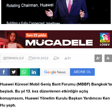
A
A
+
-
TEKNOLOJİ
26.10.2022
0
51
ABONE OL
Huawei Küresel Mobil Geniş Bant Forumu (MBBF) Bangkok’ta
başladı. Bu yıl 13. kez düzenlenen etkinliğin açılış
konuşmasını, Huawei Yönetim Kurulu Başkan Yardımcısı Ken
Hu yaptı.