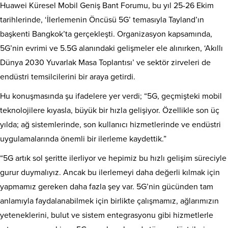
Huawei Küresel Mobil Geniş Bant Forumu, bu yıl 25-26 Ekim
tarihlerinde, ‘İlerlemenin Öncüsü 5G’ temasıyla Tayland’ın
başkenti Bangkok’ta gerçekleşti. Organizasyon kapsamında,
5G’nin evrimi ve 5.5G alanındaki gelişmeler ele alınırken, ‘Akıllı
Dünya 2030 Yuvarlak Masa Toplantısı’ ve sektör zirveleri de
endüstri temsilcilerini bir araya getirdi.
Hu konuşmasında şu ifadelere yer verdi; “5G, geçmişteki mobil
teknolojilere kıyasla, büyük bir hızla gelişiyor. Özellikle son üç
yılda; ağ sistemlerinde, son kullanıcı hizmetlerinde ve endüstri
uygulamalarında önemli bir ilerleme kaydettik.”
“5G artık sol şeritte ilerliyor ve hepimiz bu hızlı gelişim süreciyle
gurur duymalıyız. Ancak bu ilerlemeyi daha değerli kılmak için
yapmamız gereken daha fazla şey var. 5G’nin gücünden tam
anlamıyla faydalanabilmek için birlikte çalışmamız, ağlarımızın
yeteneklerini, bulut ve sistem entegrasyonu gibi hizmetlerle