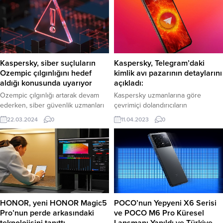
Kaspersky, Telegram’daki
Kaspersky, siber suçluların
kimlik avı pazarının detaylarını
Ozempic çılgınlığını hedef
açıkladı:
aldığı konusunda uyarıyor
Kaspersky uzmanlarına göre
Ozempic çılgınlığı artarak devam
çevrimiçi dolandırıcıların
ederken, siber güvenlik uzmanları
Telegram’daki faaliyetleri,
kullanıcıları sahte olabilecekleri,
11.04.2023
0
22.03.2024
0
mesajlaşma programının kullanışlı
mali kayıplara ve veri çalınmasına
işlevlerinden yararlanmalarına
yol açabilecekleri gibi riskler
paralel olarak önemli ölçüde arttı.
nedeniyle ucuz çevrimiçi fırsatlara
Kimlik avcıları büyük ölçeklerde
karşı dikkatli olmaları konusunda
otomatik kimlik avı saldırıları
uyarıyor. Kaspersky uzmanları da,
tasarlamaktan kimlik avı saldırısı
kilo vermeyle ilgilenen tüketicilere
sırasında çalınan verileri satmaya
ünlü zayıflama ilacını sunan meşru
kadar çeşitli hizmetler sunmak
görünümlü kimlik avı sayfalarıyla
HONOR, yeni HONOR Magic5
POCO’nun Yepyeni X6 Serisi
üzere mesajlaşma programının
ilgili endişe verici bir...
Pro’nun perde arkasındaki
ve POCO M6 Pro Küresel
yeteneklerini ustaca kullanıyor.
teknolojisini tanıttı