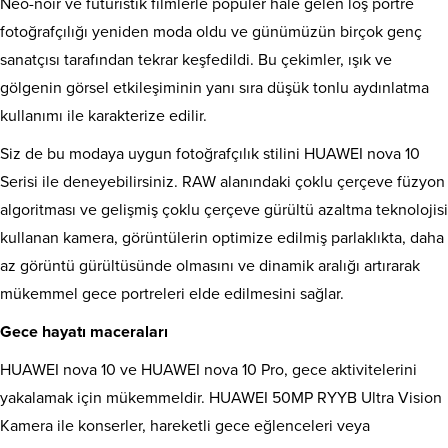
Neo-noir ve fütüristik filmlerle popüler hale gelen loş portre
fotoğrafçılığı yeniden moda oldu ve günümüzün birçok genç
sanatçısı tarafından tekrar keşfedildi. Bu çekimler, ışık ve
gölgenin görsel etkileşiminin yanı sıra düşük tonlu aydınlatma
kullanımı ile karakterize edilir.
Siz de bu modaya uygun fotoğrafçılık stilini HUAWEI nova 10
Serisi ile deneyebilirsiniz. RAW alanındaki çoklu çerçeve füzyon
algoritması ve gelişmiş çoklu çerçeve gürültü azaltma teknolojisi
kullanan kamera, görüntülerin optimize edilmiş parlaklıkta, daha
az görüntü gürültüsünde olmasını ve dinamik aralığı artırarak
mükemmel gece portreleri elde edilmesini sağlar.
Gece hayatı maceraları
HUAWEI nova 10 ve HUAWEI nova 10 Pro, gece aktivitelerini
yakalamak için mükemmeldir. HUAWEI 50MP RYYB Ultra Vision
Kamera ile konserler, hareketli gece eğlenceleri veya