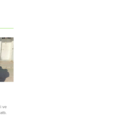
i ve
ttı.
bir
ode
in