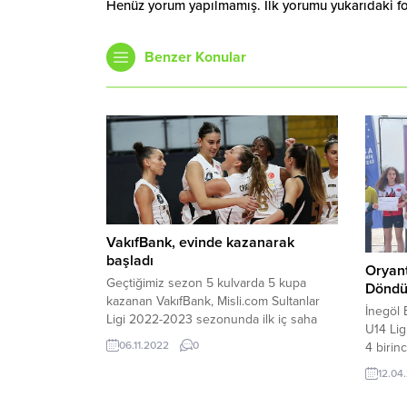
Henüz yorum yapılmamış. İlk yorumu yukarıdaki form
Benzer Konular
VakıfBank, evinde kazanarak
başladı
Oryant
Geçtiğimiz sezon 5 kulvarda 5 kupa
Dönd
kazanan VakıfBank, Misli.com Sultanlar
İnegöl 
Ligi 2022-2023 sezonunda ilk iç saha
U14 Lig
maçında Sigorta Shop’u ağırladı. Sarı-
06.11.2022
0
4 birinc
siyahlılar mücadeleyi 3-0 ligde kazanarak
olmak ü
2’de 2 yaptı. Türkiye, Avrupa ve Dünya
12.04
İnegöl 
Şampiyonu VakıfBank, Misli.com Sultanlar
08-09 N