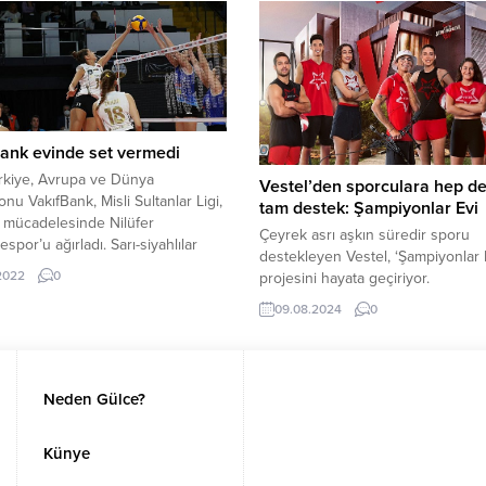
eştirilen U14 Ligi Kulüpler Bölge
toplanması için kutu yerleştirdi.
onasında boy gösterdi.
Kampanyayı kendi sosyal medya
ring alanında katıldığı her
gruplarından duyuran Bostanlıspor
ada adından söz ettiren İnegöl
etapta küçük sporcularından bine
espor,...
pil...
ank evinde set vermedi
rkiye, Avrupa ve Dünya
Vestel’den sporculara hep de
nu VakıfBank, Misli Sultanlar Ligi,
tam destek: Şampiyonlar Evi
a mücadelesinde Nilüfer
Çeyrek asrı aşkın süredir sporu
spor’u ağırladı. Sarı-siyahlılar
destekleyen Vestel, ‘Şampiyonlar 
i 3-0 yenerek bu sezonki 5.
.2022
0
projesini hayata geçiriyor.
etini aldı. 2018’den bu yana Misli
ar Ligi’nde tek şampiyon
09.08.2024
0
ndaki VakıfBank, 2022-2023
6. haftasının kapanış
esinde Nilüfer Belediyespor’u
. Sarı-siyahlılar rakibini set
Neden Gülce?
en mağlup ederek...
Künye