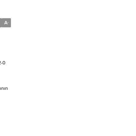
A
-
2-0
ının