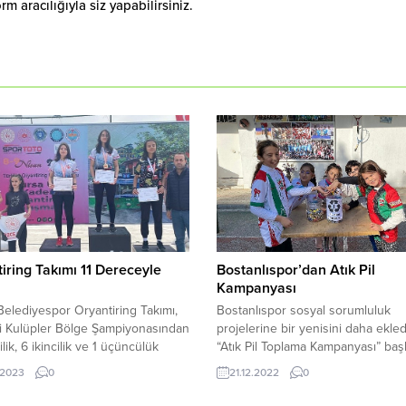
 aracılığıyla siz yapabilirsiniz.
iring Takımı 11 Dereceyle
Bostanlıspor’dan Atık Pil
ü
Kampanyası
Belediyespor Oryantiring Takımı,
Bostanlıspor sosyal sorumluluk
i Kulüpler Bölge Şampiyonasından
projelerine bir yenisini daha ekled
ilik, 6 ikincilik ve 1 üçüncülük
“Atık Pil Toplama Kampanyası” başla
zere toplam 11 derece ile döndü.
Bostanlıspor ve 4 spor kulübü ile 
.2023
0
21.12.2022
0
Belediyespor Oryantiring Takımı,
derneğin de yer aldığı Bostanlı G
isan 2023 tarihlerinde Bursa’da
Cengiz Spor Tesislerine atık piller