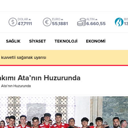
DOLAR
EURO
ALTIN
BI
47,7111
55,1881
6.660,55
1
SAĞLIK
SİYASET
TEKNOLOJİ
EKONOMİ
 kuvvetli sağanak uyarısı
akımı Ata’nın Huzurunda
ı Ata’nın Huzurunda