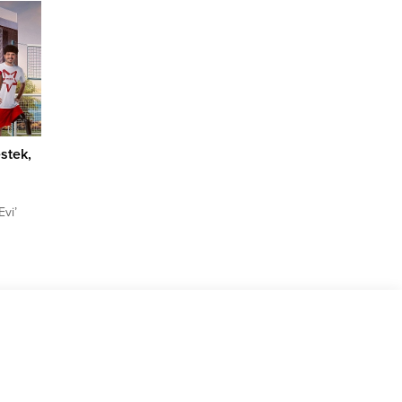
 ilk
 yakın
stek,
Evi’