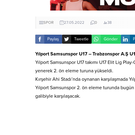
SPOR
27.05.2022
0
38
Paylaş
Tweetle
Gönder
P
Yılport Samsunspor U17 – Trabzonspor A.Ş U1
Yılport Samsunspor U17 takımı U17 Elit Lig Pla
yenerek 2. ön eleme turuna yükseldi.
Kırşehir Ahi Stadı’nda oynanan karşılaşmada Yıl
Yılport Samsunspor 2. ön eleme turunda bugün 
galibiyle karşılaşacak.