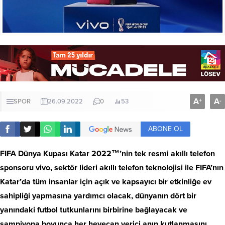
A
A
+
-
SPOR
26.09.2022
0
53
ABONE OL
FIFA Dünya Kupası Katar 2022™’nin tek resmi akıllı telefon
sponsoru vivo, sektör lideri akıllı telefon teknolojisi ile FIFA’nın
Katar’da tüm insanlar için açık ve kapsayıcı bir etkinliğe ev
sahipliği yapmasına yardımcı olacak, dünyanın dört bir
yanındaki futbol tutkunlarını birbirine bağlayacak ve
şampiyona boyunca her heyecan verici anın kutlanmasını