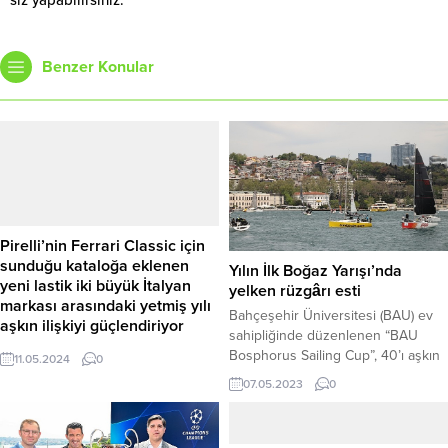
siz yapabilirsiniz.
Benzer Konular
Pirelli’nin Ferrari Classic için
sunduğu kataloğa eklenen
Yılın İlk Boğaz Yarışı’nda
yeni lastik iki büyük İtalyan
yelken rüzgârı esti
markası arasındaki yetmiş yılı
Bahçeşehir Üniversitesi (BAU) ev
aşkın ilişkiyi güçlendiriyor
sahipliğinde düzenlenen “BAU
Ferrari Enzo için özel olarak
Bosphorus Sailing Cup”, 40’ı aşkın
11.05.2024
0
geliştirilen yeni P Zero Corsa
yelkenlinin katılımı ile start aldı. Yılın
07.05.2023
0
System lastikler hem en ikonik
ilk boğaz yarışında kıyasıya yarışan
klasiklerin hem daha genç
yelkenliler boğazda görsel şölen
modellerin ekipmanı olan Pirelli
oluşturdu. Türkiye’nin en zorlu