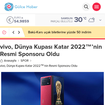
30
EURO
°C
SAMSUN
54,9859
PARÇALI BULUTLU
Bakü-Kars uçak biletlerine yüzde 50 indirim
vivo, Dünya Kupası Katar 2022™’nin
Resmi Sponsoru Oldu
Anasayfa
SPOR
vivo, Dünya Kupası Katar 2022™’nin Resmi Sponsoru Oldu