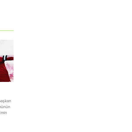
başkan
ümünün
 Emin
acak. 18
’nün