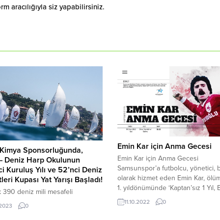
 aracılığıyla siz yapabilirsiniz.
Emin Kar için Anma Gecesi
Kimya Sponsorluğunda,
Emin Kar için Anma Gecesi
– Deniz Harp Okulunun
Samsunspor’a futbolcu, yönetici, 
i Kuruluş Yılı ve 52’nci Deniz
olarak hizmet eden Emin Kar, öl
leri Kupası Yat Yarışı Başladı!
1. yıldönümünde ‘Kaptan’sız 1 Yıl,
k 390 deniz mili mesafeli
Kar Anma Gecesi’ etkinliğiyle anıl
nin en prestijli ve uzun rotalı açık
11.10.2022
0
.2023
0
EKİM SALI AKŞAMI SAAT 19:00’DA
at yarışı AKPA Kimya
BAŞLAYACAK Samsunspor Kulübü