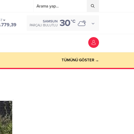
30
ST
°C
SAMSUN
3.779,39
PARÇALI BULUTLU
TÜMÜNÜ GÖSTER →