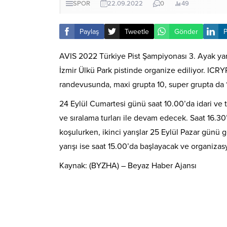
SPOR
22.09.2022
0
49
Paylaş
Tweetle
Gönder
P
AVIS 2022 Türkiye Pist Şampiyonası 3. Ayak yarı
İzmir Ülkü Park pistinde organize ediliyor. I
randevusunda, maxi grupta 10, super grupta d
24 Eylül Cumartesi günü saat 10.00’da idari ve 
ve sıralama turları ile devam edecek. Saat 16.30’
koşulurken, ikinci yarışlar 25 Eylül Pazar günü ge
yarışı ise saat 15.00’da başlayacak ve organizas
Kaynak: (BYZHA) – Beyaz Haber Ajansı