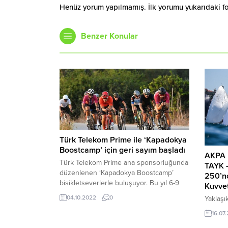
Henüz yorum yapılmamış. İlk yorumu yukarıdaki form
Benzer Konular
Türk Telekom Prime ile ‘Kapadokya
Boostcamp’ için geri sayım başladı
AKPA 
Türk Telekom Prime ana sponsorluğunda
TAYK 
düzenlenen ‘Kapadokya Boostcamp’
250’nc
bisikletseverlerle buluşuyor. Bu yıl 6-9
Kuvvet
Ekim tarihlerinde düzenlenecek etkinlik
04.10.2022
0
Yaklaşı
kapsamında; Türkiye’de ilk kez açılacak
Türkiye’
asfaltsız yollarda gerçekleşen “gravel”
16.07
deniz y
bisiklet rotası ile bisikletseverler