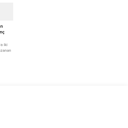
n anma
r’a
r,...
en
enç
a iki
 uzanan
tu Oytun
 bu
m
e Sevi
ın Co-
da