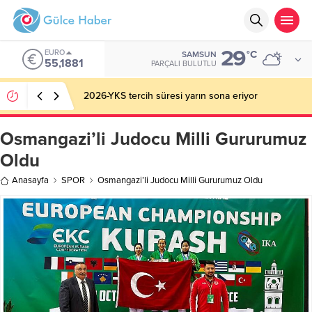
29
EURO
°C
SAMSUN
55,1881
PARÇALI BULUTLU
2026-YKS tercih süresi yarın sona eriyor
Osmangazi’li Judocu Milli Gururumuz
Oldu
Anasayfa
SPOR
Osmangazi’li Judocu Milli Gururumuz Oldu