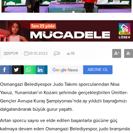
A
A
+
-
SPOR
26.10.2022
0
38
ABONE OL
Osmangazi Belediyespor Judo Takımı sporcularından Nisa
Yavuz, Yunanistan’ın Kozani şehrinde gerçekleştirilen Ümitler-
Gençler Avrupa Kuraş Şampiyonası’nda ay yıldızlı bayrağımızı
dalgalandırarak büyük gurur yaşattı.
Artan sporcu sayısı ve elde edilen başarılarla gücüne güç
katmaya devam eden Osmangazi Belediyespor, judo branşında