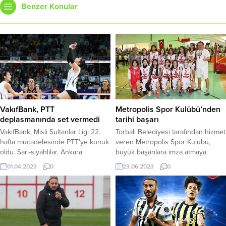
Benzer Konular
VakıfBank, PTT
Metropolis Spor Kulübü’nden
deplasmanında set vermedi
tarihi başarı
VakıfBank, Misli Sultanlar Ligi 22.
Torbalı Belediyesi tarafından hizmet
hafta mücadelesinde PTT’ye konuk
veren Metropolis Spor Kulübü,
oldu. Sarı-siyahlılar, Ankara
büyük başarılara imza atmaya
deplasmanında set vermeden
devam ediyor. Temsilcimiz, 2022-
01.04.2023
0
23.06.2023
0
kazanarak bu sezonki 19.
2023 sezonu İzmir Basketbol İl
galibiyetini aldı. Türkiye’nin
Birinciliği U18 Kızlar Kategorisinde
2018’den bu yana tek şampiyonu
İzmir şampiyonu oldu Torbalı
VakıfBank, Misli Sultanlar Ligi 22.
Belediyesi tarafından hizmet veren
hafta mücadelesinde Ankara
Metropolis Spor Kulübü, büyük
deplasmanındaydı. Sarı-siyahlılar,
başarılara imza atmaya devam