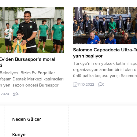
bol Federasyonu (TBF) U-14
Potsdam’ı 3-1 yenerek ikide iki yap
e Anadolu Şampiyonası’nda üstün
Türkiye’nin uluslararası alanda en
formans sergileyen ve karşılaştığı
kupa kazanan takımı VakıfBank, C
iplerini şampiyona dışına iterek,
Şampiyonlar Ligi’nde ikinci maçını
iz Bölgesi’nde kendi
kazandı. C Grubu’nda...
isinde Türkiye finallerine kalan
m olan...
Salomon Cappadocia Ultra-Tr
yarın başlıyor
Ev’den Bursaspor’a moral
Türkiye’nin en yüksek katılımlı sp
ti
organizasyonlarından birisi olan 
 Belediyesi Bizim Ev Engelliler
ünlü patika koşusu yarışı Salomon
Yaşam Destek Merkezi katılımcıları
Cappadocia Ultra-Trail®’de 5 kıtad
14.10.2022
0
an yeni sezon öncesi Bursaspor
ülkeden, 2.224 koşucu yarın
rini ziyaret ederek, futbolculara
Kapadokya’da start alacak. Argeus
.2024
0
ilediler.
& Events tarafından 15-16 Ekim tari
arasında düzenlenen ve Salomon
Türkiye isim sponsorluğunda seki
kez koşulacak Salomon Cappadoc
Neden Gülce?
Ultra-Trail®; 119 km, 63...
Künye