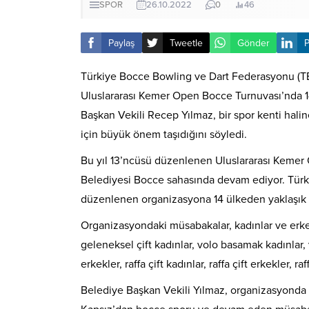
SPOR
26.10.2022
0
46
Paylaş
Tweetle
Gönder
P
Türkiye Bocce Bowling ve Dart Federasyonu (T
Uluslararası Kemer Open Bocce Turnuvası’nda 
Başkan Vekili Recep Yılmaz, bir spor kenti ha
için büyük önem taşıdığını söyledi.
Bu yıl 13’ncüsü düzenlenen Uluslararası Keme
Belediyesi Bocce sahasında devam ediyor. Tür
düzenlenen organizasyona 14 ülkeden yaklaşık 6
Organizasyondaki müsabakalar, kadınlar ve erkek
geleneksel çift kadınlar, volo basamak kadınlar, 
erkekler, raffa çift kadınlar, raffa çift erkekler, r
Belediye Başkan Vekili Yılmaz, organizasyonda