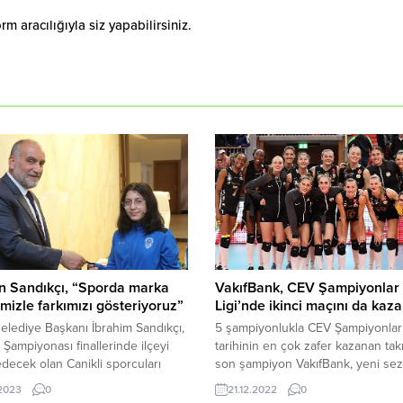
 aracılığıyla siz yapabilirsiniz.
n Sandıkçı, “Sporda marka
VakıfBank, CEV Şampiyonlar
imizle farkımızı gösteriyoruz”
Ligi’nde ikinci maçını da kaz
elediye Başkanı İbrahim Sandıkçı,
5 şampiyonlukla CEV Şampiyonlar 
 Şampiyonası finallerinde ilçeyi
tarihinin en çok zafer kazanan tak
edecek olan Canikli sporcuları
son şampiyon VakıfBank, yeni se
da ağırladı. Canik Belediye
yoluna kayıpsız devam ediyor. C
.2023
0
21.12.2022
0
 İbrahim Sandıkçı, Türkiye
Grubu’nda mücadele eden sarı-siya