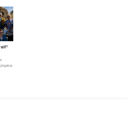
tı.
 çok
EV
 da
ail®
or
dünyaca
an, 75
 Travel
hleri
zinci
ia