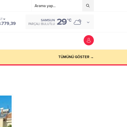
29
ST
°C
SAMSUN
3.779,39
PARÇALI BULUTLU
TÜMÜNÜ GÖSTER →