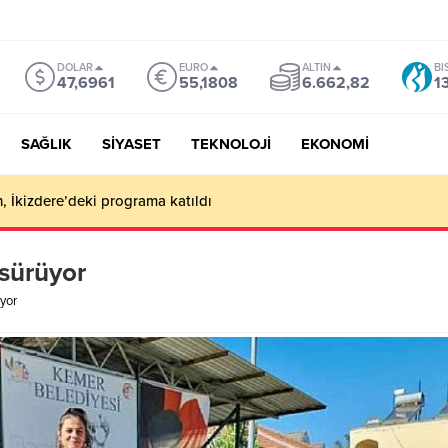
DOLAR
EURO
ALTIN
BI
47,6961
55,1808
6.662,82
1
SAĞLIK
SİYASET
TEKNOLOJİ
EKONOMİ
, İkizdere’deki programa katıldı
sürüyor
yor