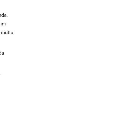
ada,
ını
ı mutlu
da
ı