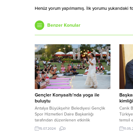
Henüz yorum yapılmamış. İlk yorumu yukarıdaki form
Benzer Konular
Başka
Gençler Konyaaltı’nda yoga ile
kimliğ
buluştu
Canik B
Antalya Büyükşehir Belediyesi Gençlik
Türkiye
Spor Hizmetleri Daire Başkanlığı
temsil 
tarafından düzenlenen etkinlik
makamın
kapsamında gençler ve genç kalmak
11.05
15.07.2024
0
Başkanı
isteyen vatandaşlar, yoga ve