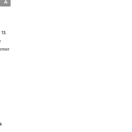
A
-
 13.
e
Kemer
k