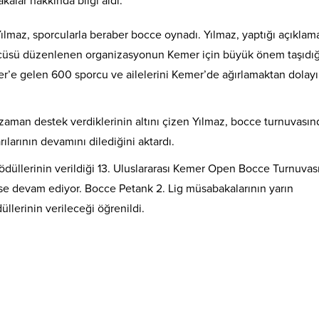
lar hakkında bilgi aldı.
ılmaz, sporcularla beraber bocce oynadı. Yılmaz, yaptığı açıklam
’ncüsü düzenlenen organizasyonun Kemer için büyük önem taşıdığ
r’e gelen 600 sporcu ve ailelerini Kemer’de ağırlamaktan dolay
zaman destek verdiklerinin altını çizen Yılmaz, bocce turnuvasın
rılarının devamını dilediğini aktardı.
üllerinin verildiği 13. Uluslararası Kemer Open Bocce Turnuvas
se devam ediyor. Bocce Petank 2. Lig müsabakalarının yarın
lerinin verileceği öğrenildi.