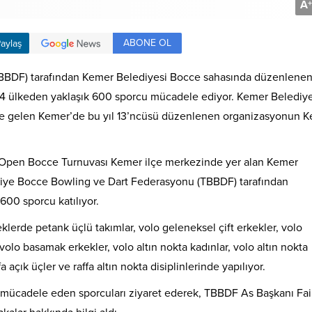
A
+
ABONE OL
aylaş
BBDF) tarafından Kemer Belediyesi Bocce sahasında düzenlenen
14 ülkeden yaklaşık 600 sporcu mücadele ediyor. Kemer Belediy
line gelen Kemer’de bu yıl 13’ncüsü düzenlenen organizasyonun 
r Open Bocce Turnuvası Kemer ilçe merkezinde yer alan Kemer
kiye Bocce Bowling ve Dart Federasyonu (TBBDF) tarafından
00 sporcu katılıyor.
lerde petank üçlü takımlar, volo geleneksel çift erkekler, volo
volo basamak erkekler, volo altın nokta kadınlar, volo altın nokta
affa açık üçler ve raffa altın nokta disiplinlerinde yapılıyor.
 mücadele eden sporcuları ziyaret ederek, TBBDF As Başkanı Fai