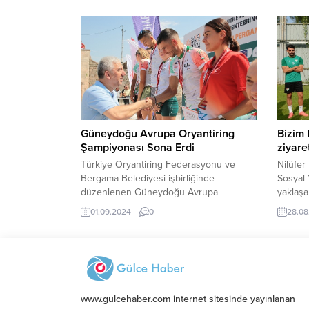
Basket
meditasyonla ruhlarını dinlendirdiler.
Türkiy
bir per
tüm rak
Karaden
kategor
tek takı
Güneydoğu Avrupa Oryantiring
Bizim 
Şampiyonası Sona Erdi
ziyare
Türkiye Oryantiring Federasyonu ve
Nilüfer
Bergama Belediyesi işbirliğinde
Sosyal 
düzenlenen Güneydoğu Avrupa
yaklaş
Oryantiting Şampiyonası (SEEOC) sona
tesisle
01.09.2024
0
28.08
erdi.
başarı d
www.gulcehaber.com internet sitesinde yayınlanan