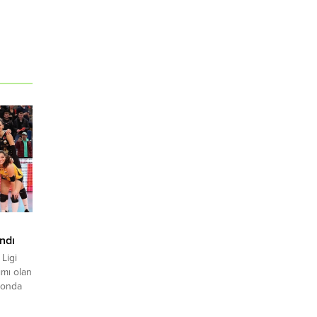
andı
Ligi
ımı olan
zonda
hlılar,