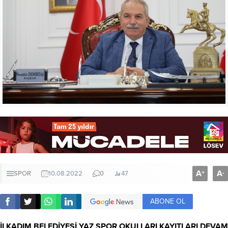
A
A
+
-
SPOR
10.08.2022
0
47
ABONE OL
İLKADIM BELEDİYESİ YAZ SPOR OKULLARI KAYITLARI DEVAM