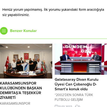
Henüz yorum yapılmamış. İlk yorumu yukarıdaki form aracılığıyla
siz yapabilirsiniz.
Benzer Konular
Galatasaray Divan Kurulu
KARASAMSUNSPOR
Üyesi Can Çobanoğlu D-
KULÜBÜNDEN BAŞKAN
Smart’a konuk oldu
DEMİRTAŞ’A TEŞEKKÜR
“2002’DEN SONRA TÜRK
ZİYARETİ
FUTBOLU GELİŞİM
KARASAMSUNSPOR
GÖSTEREMEDİ” Gazeteci Faik
21.03.2023
0