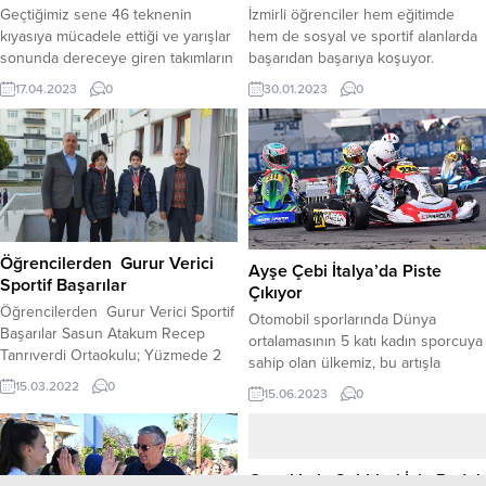
Geçtiğimiz sene 46 teknenin
İzmirli öğrenciler hem eğitimde
kıyasıya mücadele ettiği ve yarışlar
hem de sosyal ve sportif alanlarda
sonunda dereceye giren takımların
başarıdan başarıya koşuyor.
kupalarının görkemli bir yelkenci
Dereceye giren öğrenciler sadece
17.04.2023
0
30.01.2023
0
partisi ile takdim edildiği Fişekhane
bireysel olarak değil İzmir adına da
Sailing Cup’ ın ikincisi 29 Nisan
gurur kaynağı oluyor. Buca Atatürk
Cumartesi günü gerçekleşecek.
Spor Lisesi öğrencisi Elif Ceren
Türkiye Yelken Federasyonu’nun
Şanlı, 22-29 Ocak 2023 tarihleri
2023 yılı faaliyet programında yer
arasında Şanlıurfa’da düzenlenen
alan FİŞEKHANE SAILING CUP, her
Türkiye Kick Boks şampiyonasında
yıl onlarca teknenin rekabet ettiği
52kg K1 branşında Türkiye
BAUISC Spring Trophy’nin...
şampiyonu...
Öğrencilerden Gurur Verici
Ayşe Çebi İtalya’da Piste
Sportif Başarılar
Çıkıyor
Öğrencilerden Gurur Verici Sportif
Otomobil sporlarında Dünya
Başarılar Sasun Atakum Recep
ortalamasının 5 katı kadın sporcuya
Tanrıverdi Ortaokulu; Yüzmede 2
sahip olan ülkemiz, bu artışla
öğrencisi ile başarılı olup dereceye
birlikte sporcularımızın başarıları ile
15.03.2022
0
15.06.2023
0
girdiler. Okulun interet sitesinden
de Uluslararası arenada göz
yapılan konuyla ilgili açıklama şöyle:
doldurmaya devam ediyor. 2021
” Okulumuzun 8. sınıf
Türkiye Karting Şampiyonası Junior
öğrencilerimizden Ilgaz Karakaya;
Kadınlar Birincisi 15 yaşındaki genç
Çanakkale Şehitleri İçin Pedal
yüzme 200-400 m serbestte