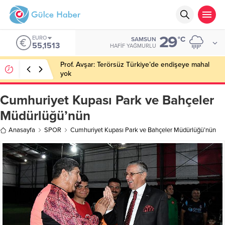
29
EURO
°C
SAMSUN
55,1513
HAFIF YAĞMURLU
Prof. Avşar: Terörsüz Türkiye’de endişeye mahal
yok
Cumhuriyet Kupası Park ve Bahçeler
Müdürlüğü’nün
Anasayfa
SPOR
Cumhuriyet Kupası Park ve Bahçeler Müdürlüğü’nün