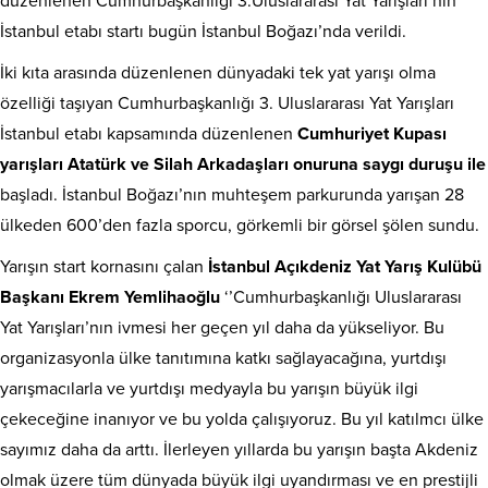
düzenlenen Cumhurbaşkanlığı 3.Uluslararası Yat Yarışları’nın
İstanbul etabı startı bugün İstanbul Boğazı’nda verildi.
İki kıta arasında düzenlenen dünyadaki tek yat yarışı olma
özelliği taşıyan Cumhurbaşkanlığı 3. Uluslararası Yat Yarışları
İstanbul etabı kapsamında düzenlenen
Cumhuriyet Kupası
yarışları Atatürk ve Silah Arkadaşları onuruna saygı duruşu ile
başladı. İstanbul Boğazı’nın muhteşem parkurunda yarışan 28
ülkeden 600’den fazla sporcu, görkemli bir görsel şölen sundu.
Yarışın start kornasını çalan
İstanbul Açıkdeniz Yat Yarış Kulübü
Başkanı Ekrem Yemlihaoğlu
‘’Cumhurbaşkanlığı Uluslararası
Yat Yarışları’nın ivmesi her geçen yıl daha da yükseliyor. Bu
organizasyonla ülke tanıtımına katkı sağlayacağına, yurtdışı
yarışmacılarla ve yurtdışı medyayla bu yarışın büyük ilgi
çekeceğine inanıyor ve bu yolda çalışıyoruz. Bu yıl katılmcı ülke
sayımız daha da arttı. İlerleyen yıllarda bu yarışın başta Akdeniz
olmak üzere tüm dünyada büyük ilgi uyandırması ve en prestijli