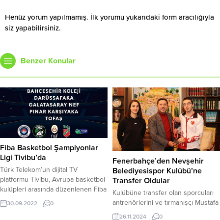
Henüz yorum yapılmamış. İlk yorumu yukarıdaki form aracılığıyla
siz yapabilirsiniz.
Benzer Konular
Fiba Basketbol Şampiyonlar
Ligi Tivibu’da
Fenerbahçe’den Nevşehir
Türk Telekom’un dijital TV
Belediyesispor Kulübü’ne
platformu Tivibu, Avrupa basketbol
Transfer Oldular
kulüpleri arasında düzenlenen Fiba
Kulübüne transfer olan sporcuları
Basketbol Şampiyonlar Ligi’ni
antrenörlerini ve tırmanışçı Mustafa
30.09.2022
0
ekranlara taşıyor. Türkiye’den
Sacit Sümer ile Antrenörü İrem
26.11.2024
0
Galatasaray NEF, Karşıyaka, Tofaş,