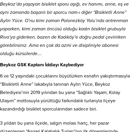
Beykoz’da yaşayan bisiklet sporu aşığı, ev hanımı, anne, eş ve
aynı zamanda başarılı bir sporcu nam-ı diğer “Bisikletli Anne”
Aylin Yüce. O’nu kimi zaman Polonezköy Yolu’nda antrenman
yaparken, kimi zaman öncüsü olduğu kadın bisiklet grubuyla
Riva’ya giderken, bazen de Kadıköy’e doğru pedal çevirirken
görebilirsiniz. Ama en çok da azmi ve disipliniyle abonesi
olduğu kürsülerde….
Beykoz GSK Kaptanı İddiayı Kaybediyor
6 ve 12 yaşındaki çocuklarını büyütürken esnafın yakıştırmasıyla
“Bisikletli Anne” lakabıyla tanınan Aylin Yüce, Beykoz
Belediyesi’nin 2019 yılından bu yana “Sağlıklı Yaşam, Kolay
Ulaşım” mottosuyla yürüttüğü farkındalık turlarıyla ilçeye
kazandırdığı bisiklet sporcularından sadece biri.
3 yıldan bu yana ilçede, salgın molası hariç, her pazar
düzenlenen “Asgari Kalabalık Turları”nın ilk dönemlerinde