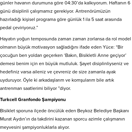
günler havanın durumuna göre 04:30’da kalkıyorum. Haftanın 6
günü disiplinli çalışmamız gerekiyor. Antrenörümüzün
hazırladığı kişisel programa göre günlük 1 ila 5 saat arasında
pedal çeviriyoruz.”
Hayatın yoğun temposunda zaman zaman zorlansa da rol model
olmanın büyük motivasyon sağladığını ifade eden Yüce: “Bir
çocuğun ben yoldan geçerken ‘Bakın, Bisikletli Anne geçiyor’
demesi benim için en büyük mutluluk. Şayet disiplinliyseniz ve
hedefiniz varsa aileniz ve çevreniz de size zamanla ayak
uyduruyor. Öyle ki arkadaşlarım ve komşularım bile artık
antrenman saatlerimi biliyor ”diyor.
Turkcell Granfondo Şampiyonu
Bisiklet sporuna ilçede öncülük eden Beykoz Belediye Başkanı
Murat Aydın’ın da takdirini kazanan sporcu azimle çalışmanın
meyvesini şampiyonluklarla alıyor.