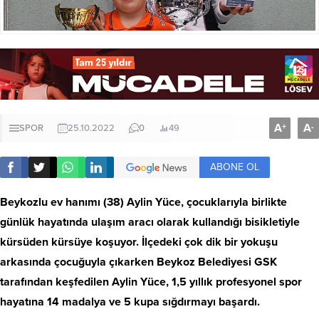
A
A
+
-
SPOR
25.10.2022
0
49
ABONE OL
Beykozlu ev hanımı (38) Aylin Yüce, çocuklarıyla birlikte
günlük hayatında ulaşım aracı olarak kullandığı bisikletiyle
kürsüden kürsüye koşuyor. İlçedeki çok dik bir yokuşu
arkasında çocuğuyla çıkarken Beykoz Belediyesi GSK
tarafından keşfedilen Aylin Yüce, 1,5 yıllık profesyonel spor
hayatına 14 madalya ve 5 kupa sığdırmayı başardı.