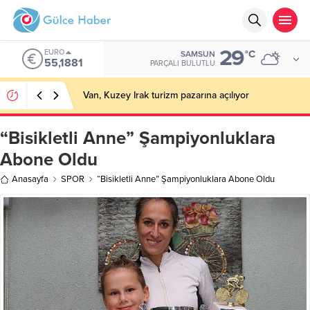
29
EURO
°C
SAMSUN
55,1881
PARÇALI BULUTLU
Van, Kuzey Irak turizm pazarına açılıyor
“Bisikletli Anne” Şampiyonluklara
Abone Oldu
Anasayfa
SPOR
“Bisikletli Anne” Şampiyonluklara Abone Oldu