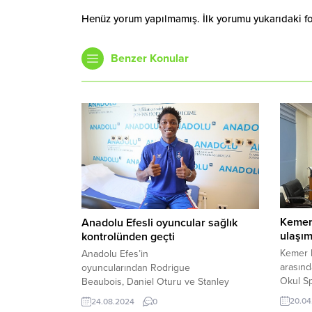
Henüz yorum yapılmamış. İlk yorumu yukarıdaki form
Benzer Konular
Kemer
Anadolu Efesli oyuncular sağlık
ulaşım
kontrolünden geçti
Kemer B
Anadolu Efes’in
arasınd
oyuncularından Rodrigue
Okul Sp
Beaubois, Daniel Oturu ve Stanley
Grup Mü
Johnson Anadolu Sağlık Merkezi
20.04
24.08.2024
0
ulaşım 
Hastanesi’nde sağlık kontrollerinden