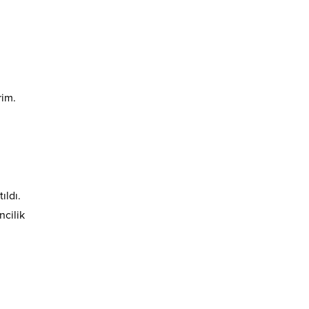
rim.
ıldı.
ncilik