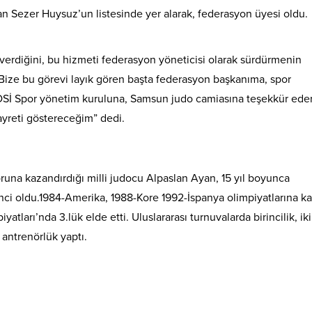
n Sezer Huysuz’un listesinde yer alarak, federasyon üyesi oldu.
verdiğini, bu hizmeti federasyon yöneticisi olarak sürdürmenin
Bize bu görevi layık gören başta federasyon başkanıma, spor
Sİ Spor yönetim kuruluna, Samsun judo camiasına teşekkür ede
yreti göstereceğim” dedi.
na kazandırdığı milli judocu Alpaslan Ayan, 15 yıl boyunca
nci oldu.1984-Amerika, 1988-Kore 1992-İspanya olimpiyatlarına kat
tları’nda 3.lük elde etti. Uluslararası turnuvalarda birincilik, iki
 antrenörlük yaptı.