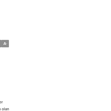
A
-
er
u olan