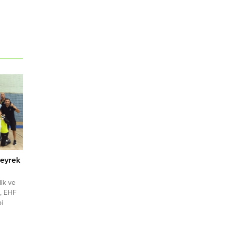
çeyrek
ik ve
ı, EHF
i
a da
asına