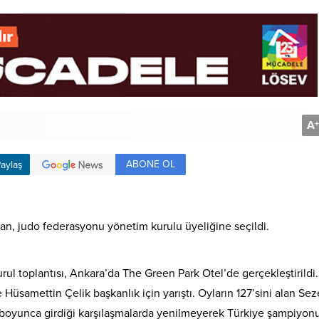
A
+
ABONE OL
aylaş
an, judo federasyonu yönetim kurulu üyeliğine seçildi.
l toplantısı, Ankara’da The Green Park Otel’de gerçekleştirildi.
samettin Çelik başkanlık için yarıştı. Oyların 127’sini alan Sez
l boyunca girdiği karşılaşmalarda yenilmeyerek Türkiye şampiyon