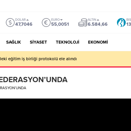
DOLAR
EURO
ALTIN
BI
47,7046
55,0051
6.584,66
13
SAĞLIK
SİYASET
TEKNOLOJİ
EKONOMİ
Erdoğan’dan savunma anlaşması değerlendirmesi
FEDERASYON’UNDA
ERASYON’UNDA