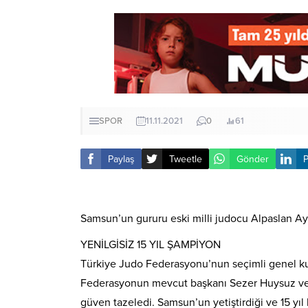
SPOR
11.11.2021
0
61
Paylaş
Tweetle
Gönder
P
Samsun’un gururu eski milli judocu Alpaslan Ay
YENİLGİSİZ 15 YIL ŞAMPİYON
Türkiye Judo Federasyonu’nun seçimli genel kuru
Federasyonun mevcut başkanı Sezer Huysuz ve Hü
güven tazeledi. Samsun’un yetiştirdiği ve 15 yı