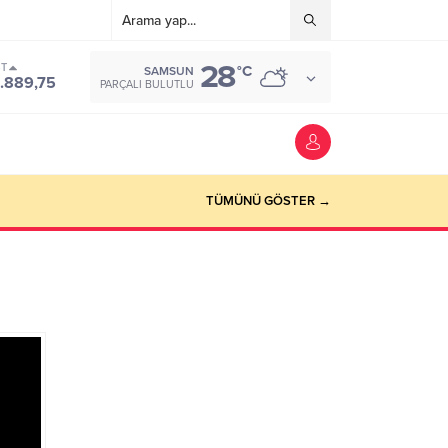
28
ST
°C
SAMSUN
.889,75
PARÇALI BULUTLU
TÜMÜNÜ GÖSTER →