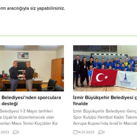
 aracılığıyla siz yapabilirsiniz.
 Belediyesi’nden sporculara
İzmir Büyükşehir Belediyesi 
 desteği
finalde
elediyesi 1-3 Mayıs tarihleri
İzmir Büyükşehir Belediyesi Gençl
a Uşak’ta düzenlenecek olan
Spor Kulübü Hentbol Kadın Takım
orları Masa Tenisi Küçükler Kız
Avrupa Kupası’nda İsrail’in Maccab
sabakalarına katılacak sporculara
Arazim Ramat Gan ekibini rövanşt
.2023
0
14.01.2023
0
desteği sağladı. Kemer Belediyesi
33-32 yenerek son sekiz takım ar