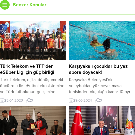
Benzer Konular
Türk Telekom ve TFF’den
Karşıyakalı çocuklar bu yaz
eSüper Lig için güç birliği
spora doyacak!
Türk Telekom, dijital dönüşümdeki
Karşıyaka Belediyesi’nin
öncü rolü ile eFutbol ekosistemine
voleyboldan yüzmeye, masa
ve Türk futbolunun gelişimine
tenisinden okçuluğa kadar 10 ayrı
destek veriyor. Türkiye Futbol
branşta düzenlediği ‘Yaz Spor
25.04.2023
0
29.06.2024
0
Federasyonu (TFF) ile Türk
Okulları’ başladı.
Telekom arasında imzalanan
anlaşma kapsamında Türk Telekom,
eSüper Lig’in isim sponsoru ve
resmi yayıncısı oldu. Türkiye Futbol
Federasyonu tarafından