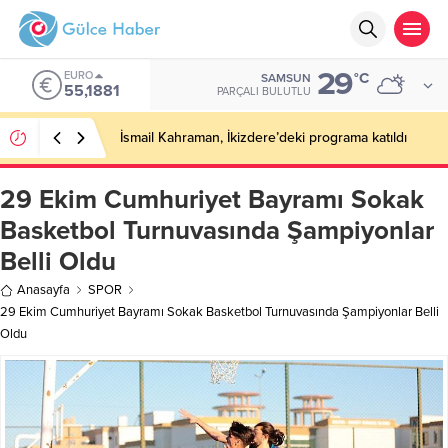
29
EURO
°C
SAMSUN
55,1881
PARÇALI BULUTLU
İsmail Kahraman, İkizdere’deki programa katıldı
29 Ekim Cumhuriyet Bayramı Sokak
Basketbol Turnuvasında Şampiyonlar
Belli Oldu
Anasayfa
SPOR
29 Ekim Cumhuriyet Bayramı Sokak Basketbol Turnuvasında Şampiyonlar Belli
Oldu