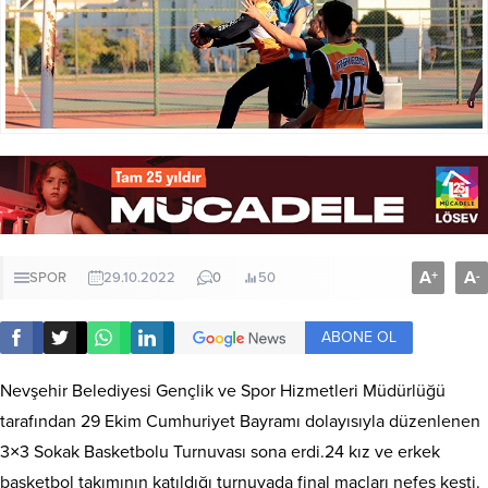
A
A
+
-
SPOR
29.10.2022
0
50
ABONE OL
Nevşehir Belediyesi Gençlik ve Spor Hizmetleri Müdürlüğü
tarafından 29 Ekim Cumhuriyet Bayramı dolayısıyla düzenlenen
3×3 Sokak Basketbolu Turnuvası sona erdi.24 kız ve erkek
basketbol takımının katıldığı turnuvada final maçları nefes kesti.