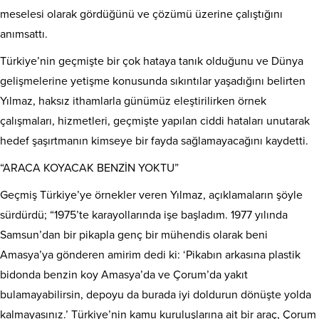
meselesi olarak gördüğünü ve çözümü üzerine çalıştığını
anımsattı.
Türkiye’nin geçmişte bir çok hataya tanık olduğunu ve Dünya
gelişmelerine yetişme konusunda sıkıntılar yaşadığını belirten
Yılmaz, haksız ithamlarla günümüz eleştirilirken örnek
çalışmaları, hizmetleri, geçmişte yapılan ciddi hataları unutarak
hedef şaşırtmanın kimseye bir fayda sağlamayacağını kaydetti.
“ARACA KOYACAK BENZİN YOKTU”
Geçmiş Türkiye’ye örnekler veren Yılmaz, açıklamaların şöyle
sürdürdü; “1975’te karayollarında işe başladım. 1977 yılında
Samsun’dan bir pikapla genç bir mühendis olarak beni
Amasya’ya gönderen amirim dedi ki: ‘Pikabın arkasına plastik
bidonda benzin koy Amasya’da ve Çorum’da yakıt
bulamayabilirsin, depoyu da burada iyi doldurun dönüşte yolda
kalmayasınız.’ Türkiye’nin kamu kuruluşlarına ait bir araç, Çorum