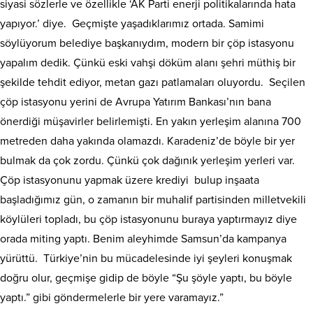
siyasi sözlerle ve özellikle ‘AK Parti enerji politikalarında hata
yapıyor.’ diye. Geçmişte yaşadıklarımız ortada. Samimi
söylüyorum belediye başkanıydım, modern bir çöp istasyonu
yapalım dedik. Çünkü eski vahşi döküm alanı şehri müthiş bir
şekilde tehdit ediyor, metan gazı patlamaları oluyordu. Seçilen
çöp istasyonu yerini de Avrupa Yatırım Bankası’nın bana
önerdiği müşavirler belirlemişti. En yakın yerleşim alanına 700
metreden daha yakında olamazdı. Karadeniz’de böyle bir yer
bulmak da çok zordu. Çünkü çok dağınık yerleşim yerleri var.
Çöp istasyonunu yapmak üzere krediyi bulup inşaata
başladığımız gün, o zamanın bir muhalif partisinden milletvekili
köylüleri topladı, bu çöp istasyonunu buraya yaptırmayız diye
orada miting yaptı. Benim aleyhimde Samsun’da kampanya
yürüttü. Türkiye’nin bu mücadelesinde iyi şeyleri konuşmak
doğru olur, geçmişe gidip de böyle “Şu şöyle yaptı, bu böyle
yaptı.” gibi göndermelerle bir yere varamayız.”