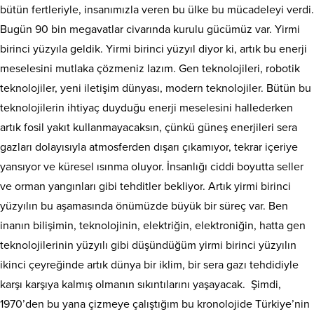
bütün fertleriyle, insanımızla veren bu ülke bu mücadeleyi verdi.
Bugün 90 bin megavatlar civarında kurulu gücümüz var. Yirmi
birinci yüzyıla geldik. Yirmi birinci yüzyıl diyor ki, artık bu enerji
meselesini mutlaka çözmeniz lazım. Gen teknolojileri, robotik
teknolojiler, yeni iletişim dünyası, modern teknolojiler. Bütün bu
teknolojilerin ihtiyaç duyduğu enerji meselesini hallederken
artık fosil yakıt kullanmayacaksın, çünkü güneş enerjileri sera
gazları dolayısıyla atmosferden dışarı çıkamıyor, tekrar içeriye
yansıyor ve küresel ısınma oluyor. İnsanlığı ciddi boyutta seller
ve orman yangınları gibi tehditler bekliyor. Artık yirmi birinci
yüzyılın bu aşamasında önümüzde büyük bir süreç var. Ben
inanın bilişimin, teknolojinin, elektriğin, elektroniğin, hatta gen
teknolojilerinin yüzyılı gibi düşündüğüm yirmi birinci yüzyılın
ikinci çeyreğinde artık dünya bir iklim, bir sera gazı tehdidiyle
karşı karşıya kalmış olmanın sıkıntılarını yaşayacak. Şimdi,
1970’den bu yana çizmeye çalıştığım bu kronolojide Türkiye’nin