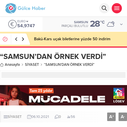
28
ALTIN
°C
SAMSUN
6.499,25
PARÇALI BULUTLU
Basın İlan Kurumu Genel Müdürü Çay, Bursa’da
gazetecilerle buluştu
“SAMSUN’DAN ÖRNEK VERDİ”
Anasayfa
SİYASET
“SAMSUN’DAN ÖRNEK VERDİ”
A
A
+
-
SİYASET
06.10.2021
0
56