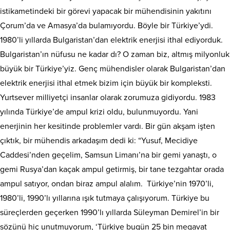
istikametindeki bir görevi yapacak bir mühendisinin yakıtını
Çorum’da ve Amasya’da bulamıyordu. Böyle bir Türkiye’ydi.
1980’li yıllarda Bulgaristan’dan elektrik enerjisi ithal ediyorduk.
Bulgaristan’ın nüfusu ne kadar dı? O zaman biz, altmış milyonluk
büyük bir Türkiye’yiz. Genç mühendisler olarak Bulgaristan’dan
elektrik enerjisi ithal etmek bizim için büyük bir kompleksti.
Yurtsever milliyetçi insanlar olarak zorumuza gidiyordu. 1983
yılında Türkiye’de ampul krizi oldu, bulunmuyordu. Yani
enerjinin her kesitinde problemler vardı. Bir gün akşam işten
çıktık, bir mühendis arkadaşım dedi ki: “Yusuf, Mecidiye
Caddesi’nden geçelim, Samsun Limanı’na bir gemi yanaştı, o
gemi Rusya’dan kaçak ampul getirmiş, bir tane tezgahtar orada
ampul satıyor, ondan biraz ampul alalım. Türkiye’nin 1970’li,
1980’li, 1990’lı yıllarına ışık tutmaya çalışıyorum. Türkiye bu
süreçlerden geçerken 1990’lı yıllarda Süleyman Demirel’in bir
sözünü hiç unutmuyorum, ‘Türkiye bugün 25 bin megavat