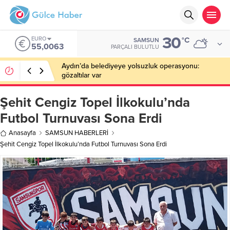
30
EURO
°C
SAMSUN
55,0063
PARÇALI BULUTLU
Aydın’da belediyeye yolsuzluk operasyonu:
gözaltılar var
Şehit Cengiz Topel İlkokulu’nda
Futbol Turnuvası Sona Erdi
Anasayfa
SAMSUN HABERLERİ
Şehit Cengiz Topel İlkokulu’nda Futbol Turnuvası Sona Erdi