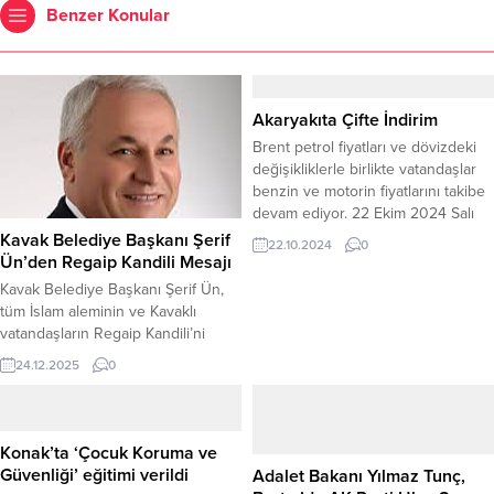
Benzer Konular
Akaryakıta Çifte İndirim
Brent petrol fiyatları ve dövizdeki
değişikliklerle birlikte vatandaşlar
benzin ve motorin fiyatlarını takibe
devam ediyor. 22 Ekim 2024 Salı
gününden itibaren geçerli olacak
Kavak Belediye Başkanı Şerif
22.10.2024
0
şekilde benzin grubunda 1,87 TL,
Ün’den Regaip Kandili Mesajı
motorin grubunda ise 1,65 TL fiyat
Kavak Belediye Başkanı Şerif Ün,
indirimi bekleniyor. İndirimle birlikte
tüm İslam aleminin ve Kavaklı
İstanbul’da benzinin litresi 42 lira
vatandaşların Regaip Kandili’ni
69 kuruş, motorinin litresi ise 41
tebrik etti. Kavak Belediye Başkanı
24.12.2025
0
lira...
Şerif Ün, yayımladığı mesajla
mübarek Regaip Kandili dolayısıyla
bir kutlama yayımladı. Mesajda Ün,
bu gecenin rahmet, bereket ve
Konak’ta ‘Çocuk Koruma ve
mağfiret kapılarını açtığını belirtti.
Güvenliği’ eğitimi verildi
Adalet Bakanı Yılmaz Tunç,
Belediye Başkanı Ün’ün mesajı,