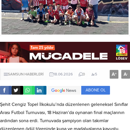
A
A
+
-
SAMSUN HABERLERİ
18.06.2026
0
5
ABONE OL
Şehit Cengiz Topel İlkokulu’nda düzenlenen geleneksel Sınıflar
Arası Futbol Turnuvası, 18 Haziran’da oynanan final maçlarının
ardından sona erdi. Turnuvada şampiyon olan takımlar
düzenlenen ödül töreninde kupa ve madalyalarına kavuştu.