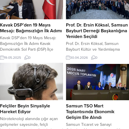
Kavak DSP’den 19 Mayıs
Prof. Dr. Ersin Köksal, Samsun
Mesajı: Bağımsızlığın İlk Adımı
Bayburt Derneği Başkanlığına
Yeniden Seçildi
Kavak DSP’den 19 Mayıs Mesajı:
Bağımsızlığın İlk Adımı Kavak
Prof. Dr. Ersin Köksal, Samsun
Demokratik Sol Parti (DSP) İlçe
Bayburt Kültür ve Yardımlaşma
Başkanı Bünyamin Diksoy, 19 Mayıs
Derneği Başkanlığına yeniden
19.05.2025
0
30.04.2026
0
Atatürk’ü Anma, Gençlik ve Spor
seçildi. Samsun Bayburt Kültür ve
Bayramı dolayısıyla bir mesaj
Yardımlaşma Derneği’nin olağan
yayımladı. Diksoy mesajında, 19
genel kurulunda mevcut başkan
Mayıs 1919’un Türk milletinin
Prof. Dr. Ersin Köksal, güven
bağımsızlık mücadelesinin
tazeleyerek yeniden başkanlığa
başlangıcı olduğunu ve milletin
seçildi. Dernek binasında
uyanışının sembolü niteliği
gerçekleştirilen genel kurul, tek
taşıdığını belirtti. Başkan
liste ile yapılan seçimde tüm
Felçliler Beyin Sinyaliyle
Samsun TSO Mart
Diksoy’dan Anlamlı...
üyelerin onayını alan Köksal’ın
Hareket Ediyor
Toplantısında Ekonomik
başkanlığında sonuçlandı....
Gelişim Ele Alındı
Nöroteknoloji alanında çığır açan
gelişmeler sayesinde, felçli
Samsun Ticaret ve Sanayi