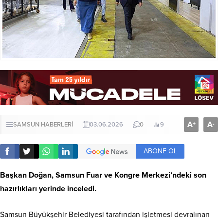
A
A
+
-
SAMSUN HABERLERİ
03.06.2026
0
9
ABONE OL
Başkan Doğan, Samsun Fuar ve Kongre Merkezi’ndeki son
hazırlıkları yerinde inceledi.
Samsun Büyükşehir Belediyesi tarafından işletmesi devralınan