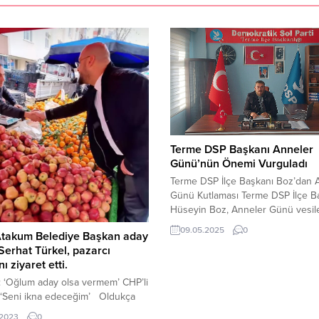
Terme DSP Başkanı Anneler
Günü’nün Önemi Vurguladı
Terme DSP İlçe Başkanı Boz’dan 
Günü Kutlaması Terme DSP İlçe B
Hüseyin Boz, Anneler Günü vesile
yayımladığı mesajında, annelerin 
09.05.2025
0
takum Belediye Başkan aday
ayakta tutan en kutsal değerler o
Serhat Türkel, pazarcı
dikkat çekti. Anneler Günü Mesajı
ı ziyaret etti.
Yayımlandı Terme DSP İlçe Başkan
Hüseyin Boz, Anneler Günü dolayı
: ‘Oğlum aday olsa vermem’ CHP’li
bir mesaj yayımladı. Başkan Boz,
 ‘Seni ikna edeceğim’ Oldukça
mesajında annelerin toplumdaki...
sohbetlerin gerçekleştiği sırada
.2023
0