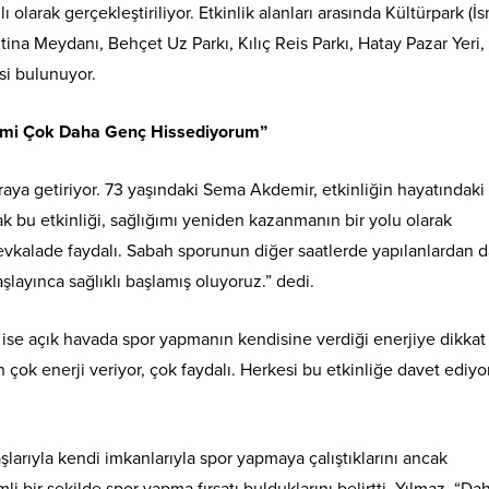
 olarak gerçekleştiriliyor. Etkinlik alanları arasında Kültürpark (İ
tina Meydanı, Behçet Uz Parkı, Kılıç Reis Parkı, Hatay Pazar Yeri,
si bulunuyor.
dimi Çok Daha Genç Hissediyorum”
r araya getiriyor. 73 yaşındaki Sema Akdemir, etkinliğin hayatındaki
ak bu etkinliği, sağlığımı yeniden kazanmanın bir yolu olarak
vkalade faydalı. Sabah sporunun diğer saatlerde yapılanlardan 
ayınca sağlıklı başlamış oluyoruz.” dedi.
ı ise açık havada spor yapmanın kendisine verdiği enerjiye dikkat
ok enerji veriyor, çok faydalı. Herkesi bu etkinliğe davet ediyo
larıyla kendi imkanlarıyla spor yapmaya çalıştıklarını ancak
 bir şekilde spor yapma fırsatı bulduklarını belirtti. Yılmaz, “Da