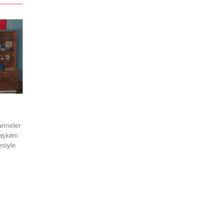
Anneler
aşkanı
siyle
toplumu
lduğuna
ı
sıyla