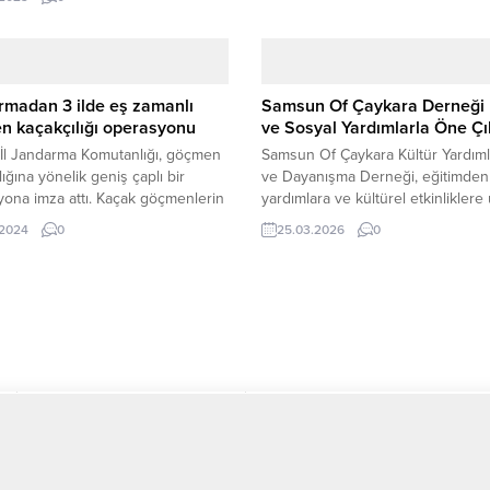
, “Oğlum aday olsa oy vermem”
azarcı esnafını ikna edeceğini
. Cumhuriyet Halk Partisi (CHP)
 Belediye Başkan aday adayı
Türkel, Türkiş mevkisinde semt
rmadan 3 ilde eş zamanlı
Samsun Of Çaykara Derneği 
 ziyaret etti. Esnaf ve
n kaçakçılığı operasyonu
ve Sosyal Yardımlarla Öne Çı
şlarla sohbet...
İl Jandarma Komutanlığı, göçmen
Samsun Of Çaykara Kültür Yardım
lığına yönelik geniş çaplı bir
ve Dayanışma Derneği, eğitimden
ona imza attı. Kaçak göçmenlerin
yardımlara ve kültürel etkinlikler
ye yasa dışı yollarla giriş
geniş yelpazedeki faaliyetleriyle
.2024
0
25.03.2026
0
rını sağlayan ve yurt dışına
hemşehrilik bilincini güçlendirirke
 organize suç örgütü, jandarma
Türkiye genelinde ihtiyaç sahipler
inin titiz çalışmaları sonucunda
ulaşarak önemli bir sivil toplum ça
 edildi. Yürütülen takip ve
sergilemektedir. Samsun’da faaliy
malar neticesinde, şebekenin beş
gösteren Of Çaykara Kültür Yardı
atörü tespit edilerek Tarsus
ve Dayanışma Derneği, hemşehril
yet...
bağlarını güçlendirme ve toplumsa
dayanışmayı artırma hedefiyle...
Neden Gülce?