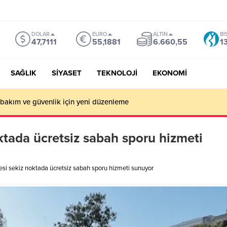
DOLAR
EURO
ALTIN
BI
47,7111
55,1881
6.660,55
1
SAĞLIK
SİYASET
TEKNOLOJİ
EKONOMİ
en İlhan Aslan Kültür Merkezi inşaatı başladı
ktada ücretsiz sabah sporu hizmeti
si sekiz noktada ücretsiz sabah sporu hizmeti sunuyor