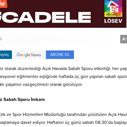
A
+
9
ABONE OL
aylaş
siz olarak düzenlediği Açık Havada Sabah Sporu etkinliği, her yaş
fesyonel eğitmenler eşliğinde haftada üç gün yapılan sabah spor
ğlıklı yaşamın vazgeçilmezi olarak görülüyor.
iz Sabah Sporu İmkanı
çlik ve Spor Hizmetleri Müdürlüğü tarafından yürütülen Açık Hav
 başlamaya davet ediyor. Haftanın üç günü sabah 08.30’da başla