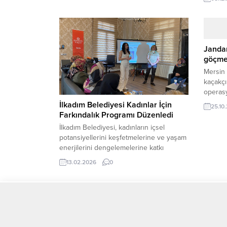
Türkel
diyen p
söyledi
Atakum
Serhat 
Janda
pazarını
göçme
vatanda
Mersin 
kaçakçı
operasy
Türkiye’
İlkadım Belediyesi Kadınlar İçin
25.10
yapmala
Farkındalık Programı Düzenledi
kaçıran
İlkadım Belediyesi, kadınların içsel
ekipler
potansiyellerini keşfetmelerine ve yaşam
deşifre
enerjilerini dengelemelerine katkı
araştır
sunmak amacıyla “Kadının Gücü ve
13.02.2026
0
organiz
Yaşam Enerjisi Farkındalığı” programı
Cumhuri
düzenledi. İlkadım Belediyesi Kadın ve
Aile Müdürlüğü tarafından “Kadının Gücü
ve Yaşam Enerjisi Farkındalığı – Enerjinle
Uyumlan, Hayatını Dönüştür” isimli
program Hanımeli Konağı’nda
www.gulcehaber.com internet sitesinde yayınlanan