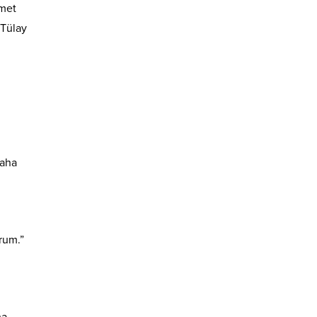
smet
 Tülay
daha
rum.”
ha