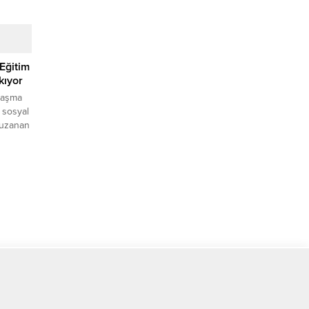
Eğitim
kıyor
laşma
 sosyal
e uzanan
n,
ine
lışması
et
mlaşma
ik
l