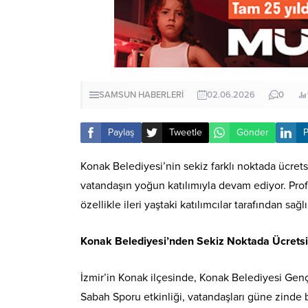
SAMSUN HABERLERİ
02.06.2026
0
Paylaş
Tweetle
Gönder
P
Konak Belediyesi’nin sekiz farklı noktada ücret
vatandaşın yoğun katılımıyla devam ediyor. Pro
özellikle ileri yaştaki katılımcılar tarafından sa
Konak Belediyesi’nden Sekiz Noktada Ücrets
İzmir’in Konak ilçesinde, Konak Belediyesi Gen
Sabah Sporu etkinliği, vatandaşları güne zinde