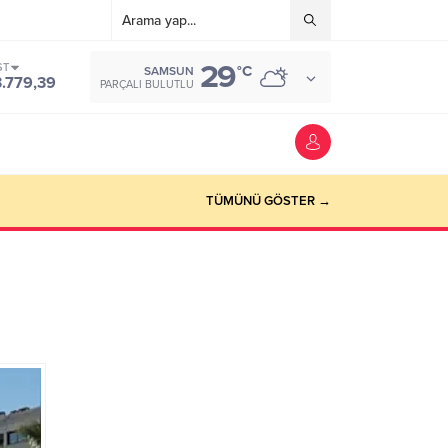
29
ST
°C
SAMSUN
3.779,39
PARÇALI BULUTLU
TÜMÜNÜ GÖSTER →