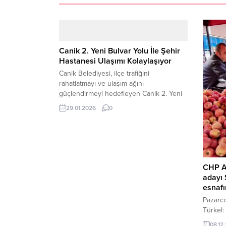
Canik 2. Yeni Bulvar Yolu İle Şehir
Hastanesi Ulaşımı Kolaylaşıyor
Canik Belediyesi, ilçe trafiğini
rahatlatmayı ve ulaşım ağını
güçlendirmeyi hedefleyen Canik 2. Yeni
Bulvar Yolu projesinin yapım çalışmalarını
29.01.2026
0
sürdürüyor. Canik Belediye Başkanı
İbrahim Sandıkçı, ilçede modern
şehirleşme ve güvenli yaşam alanları
oluşturma hamlelerinin bir parçası olarak
yeni ve konforlu yollar kazandırmaya
devam ettiklerini belirtti. Başkan Sandıkçı,
CHP A
Canik 2. Yeni Bulvar...
adayı 
esnafın
Pazarcı
Türkel:
samimi 
08.12