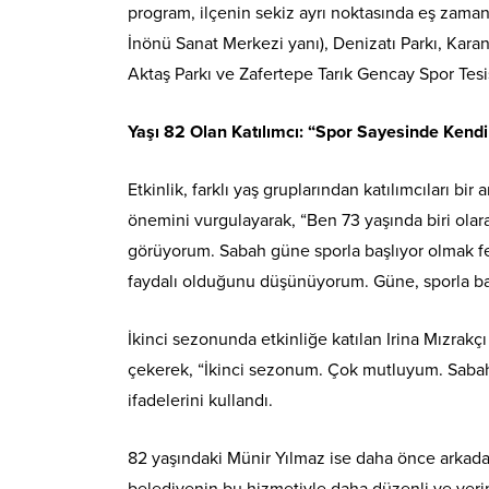
program, ilçenin sekiz ayrı noktasında eş zamanlı
İnönü Sanat Merkezi yanı), Denizatı Parkı, Karan
Aktaş Parkı ve Zafertepe Tarık Gencay Spor Tesi
Yaşı 82 Olan Katılımcı: “Spor Sayesinde Ken
Etkinlik, farklı yaş gruplarından katılımcıları bi
önemini vurgulayarak, “Ben 73 yaşında biri olar
görüyorum. Sabah güne sporla başlıyor olmak fe
faydalı olduğunu düşünüyorum. Güne, sporla başl
İkinci sezonunda etkinliğe katılan Irina Mızrakç
çekerek, “İkinci sezonum. Çok mutluyum. Sabah ç
ifadelerini kullandı.
82 yaşındaki Münir Yılmaz ise daha önce arkadaş
belediyenin bu hizmetiyle daha düzenli ve verimli