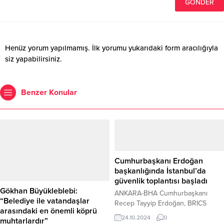
Henüz yorum yapılmamış. İlk yorumu yukarıdaki form aracılığıyla
siz yapabilirsiniz.
Benzer Konular
Cumhurbaşkanı Erdoğan
başkanlığında İstanbul’da
güvenlik toplantısı başladı
Gökhan Büyükleblebi:
ANKARA-BHA Cumhurbaşkanı
“Belediye ile vatandaşlar
Recep Tayyip Erdoğan, BRICS
arasındaki en önemli köprü
Zirvesi’ne katılmak üzere gittiği
24.10.2024
0
muhtarlardır”
Rusya’nın Tataristan