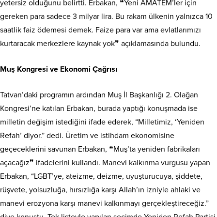
yetersiz olduğunu belirtti. Erbakan, ❝Yeni AMATEM’ler için
gereken para sadece 3 milyar lira. Bu rakam ülkenin yalnızca 10
saatlik faiz ödemesi demek. Faize para var ama evlatlarımızı
kurtaracak merkezlere kaynak yok❞ açıklamasında bulundu.
Muş Kongresi ve Ekonomi Çağrısı
Tatvan’daki programın ardından Muş İl Başkanlığı 2. Olağan
Kongresi’ne katılan Erbakan, burada yaptığı konuşmada ise
milletin değişim istediğini ifade ederek, “Milletimiz, ‘Yeniden
Refah’ diyor.” dedi. Üretim ve istihdam ekonomisine
geçeceklerini savunan Erbakan, ❝Muş’ta yeniden fabrikaları
açacağız❞ ifadelerini kullandı. Manevi kalkınma vurgusu yapan
Erbakan, “LGBT’ye, ateizme, deizme, uyuşturucuya, şiddete,
rüşvete, yolsuzluğa, hırsızlığa karşı Allah’ın izniyle ahlaki ve
manevi erozyona karşı manevi kalkınmayı gerçekleştireceğiz.”
diye konuştu. Tek listeyle yapılan seçimde Yeniden Refah Partisi