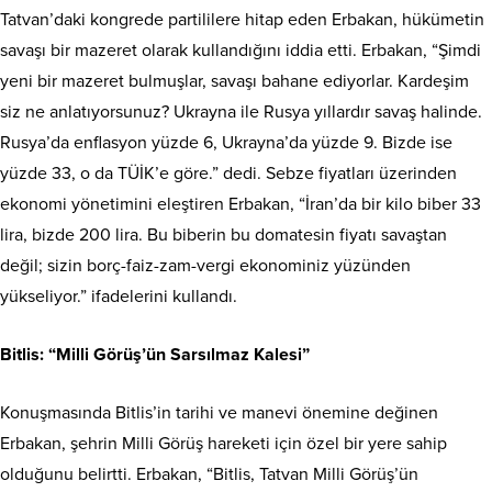
Tatvan’daki kongrede partililere hitap eden Erbakan, hükümetin
savaşı bir mazeret olarak kullandığını iddia etti. Erbakan, “Şimdi
yeni bir mazeret bulmuşlar, savaşı bahane ediyorlar. Kardeşim
siz ne anlatıyorsunuz? Ukrayna ile Rusya yıllardır savaş halinde.
Rusya’da enflasyon yüzde 6, Ukrayna’da yüzde 9. Bizde ise
yüzde 33, o da TÜİK’e göre.” dedi. Sebze fiyatları üzerinden
ekonomi yönetimini eleştiren Erbakan, “İran’da bir kilo biber 33
lira, bizde 200 lira. Bu biberin bu domatesin fiyatı savaştan
değil; sizin borç-faiz-zam-vergi ekonominiz yüzünden
yükseliyor.” ifadelerini kullandı.
Bitlis: “Milli Görüş’ün Sarsılmaz Kalesi”
Konuşmasında Bitlis’in tarihi ve manevi önemine değinen
Erbakan, şehrin Milli Görüş hareketi için özel bir yere sahip
olduğunu belirtti. Erbakan, “Bitlis, Tatvan Milli Görüş’ün