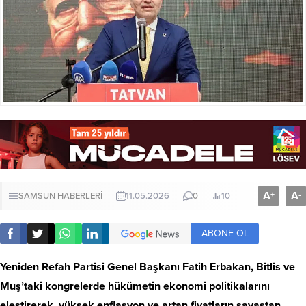
A
A
+
-
SAMSUN HABERLERİ
11.05.2026
0
10
ABONE OL
Yeniden Refah Partisi Genel Başkanı Fatih Erbakan, Bitlis ve
Muş’taki kongrelerde hükümetin ekonomi politikalarını
eleştirerek, yüksek enflasyon ve artan fiyatların savaştan