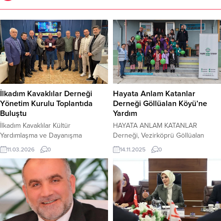
İlkadım Kavaklılar Derneği
Hayata Anlam Katanlar
Yönetim Kurulu Toplantıda
Derneği Göllüalan Köyü’ne
Buluştu
Yardım
İlkadım Kavaklılar Kültür
HAYATA ANLAM KATANLAR
Yardımlaşma ve Dayanışma
Derneği, Vezirköprü Göllüalan
Derneği, yönetim kurulu üyeleriyle
Köyü İlkokulu’na öğrencilerin
11.03.2026
0
14.11.2025
0
bir araya gelerek samimi bir
ihtiyaçları doğrultusunda çeşitli
buluşma gerçekleştirdi. İlkadım
yardımlar ulaştırarak toplumsal
Kavaklılar Kültür Yardımlaşma ve
dayanışma örneği sergiledi.
Dayanışma Derneği Başkanı Levent
HAYATA ANLAM KATANLAR
Kaya ve yönetim kurulu üyeleri,
Derneği, Vezirköprü ilçesine bağlı
dernek yönetim kurulu üyesi
Göllüalan Köyü İlkokulu’na
Kenan Demiroğlu’nun
düzenlediği ziyaretle öğrencilere