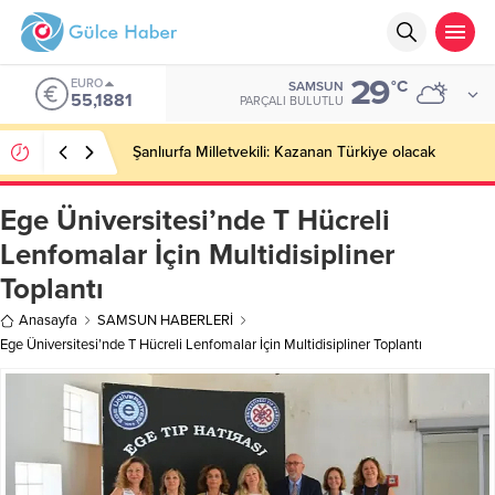
29
EURO
°C
SAMSUN
55,1881
PARÇALI BULUTLU
Şanlıurfa Milletvekili: Kazanan Türkiye olacak
Ege Üniversitesi’nde T Hücreli
Lenfomalar İçin Multidisipliner
Toplantı
Anasayfa
SAMSUN HABERLERİ
Ege Üniversitesi’nde T Hücreli Lenfomalar İçin Multidisipliner Toplantı