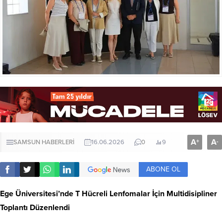
A
A
+
-
SAMSUN HABERLERİ
16.06.2026
0
9
ABONE OL
Ege Üniversitesi’nde T Hücreli Lenfomalar İçin Multidisipliner
Toplantı Düzenlendi