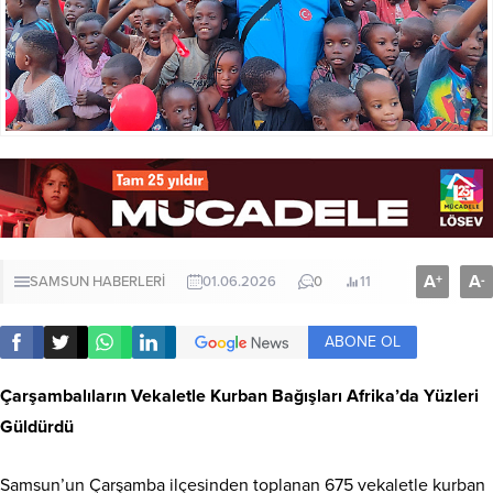
A
A
+
-
SAMSUN HABERLERİ
01.06.2026
0
11
ABONE OL
Çarşambalıların Vekaletle Kurban Bağışları Afrika’da Yüzleri
Güldürdü
Samsun’un Çarşamba ilçesinden toplanan 675 vekaletle kurban