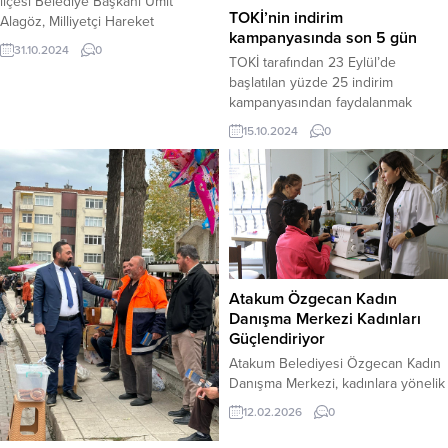
ilçesi Belediye Başkanı Ümit
TOKİ’nin indirim
Alagöz, Milliyetçi Hareket
kampanyasında son 5 gün
Partisi’nden istifa ettiğini duyurdu.
31.10.2024
0
Alagöz, uzun yıllar hizmet ettiği,
TOKİ tarafından 23 Eylül’de
gönlünü ve emeğini adadığı
başlatılan yüzde 25 indirim
MHP’den ayrılma kararını duygusal
kampanyasından faydalanmak
bir açıklama ile kamuoyuna paylaştı.
isteyenler için son 5 gün kaldı. 15
15.10.2024
0
Ülkücü harekete gönül vermiş bir
Ekim 2024, 06:51 yayınlandı
isim olarak, ayrılış sürecinin kendisi
Ankara-BHA Çevre, Şehircilik ve
için oldukça zor olduğunu belirten
İklim Değişikliği Bakanlığı’na bağlı
Alagöz, istifasına dair...
Toplu Konut İdaresi Başkanlığı’nın
(TOKİ) peşin ödemede yüzde
25’lik...
Atakum Özgecan Kadın
Danışma Merkezi Kadınları
Güçlendiriyor
Atakum Belediyesi Özgecan Kadın
Danışma Merkezi, kadınlara yönelik
sosyal, psikolojik ve hukuki destek
12.02.2026
0
hizmetleriyle dikkat çekerken,
meslek edindirme kursları ve çeşitli