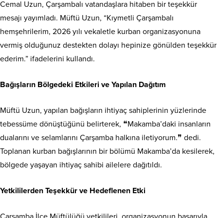
Cemal Uzun, Çarşambalı vatandaşlara hitaben bir teşekkür
mesajı yayımladı. Müftü Uzun, “Kıymetli Çarşambalı
hemşehrilerim, 2026 yılı vekaletle kurban organizasyonuna
vermiş olduğunuz destekten dolayı hepinize gönülden teşekkür
ederim.” ifadelerini kullandı.
Bağışların Bölgedeki Etkileri ve Yapılan Dağıtım
Müftü Uzun, yapılan bağışların ihtiyaç sahiplerinin yüzlerinde
tebessüme dönüştüğünü belirterek, ❝Makamba’daki insanların
dualarını ve selamlarını Çarşamba halkına iletiyorum.❞ dedi.
Toplanan kurban bağışlarının bir bölümü Makamba’da kesilerek,
bölgede yaşayan ihtiyaç sahibi ailelere dağıtıldı.
Yetkililerden Teşekkür ve Hedeflenen Etki
Çarşamba İlçe Müftülüğü yetkilileri, organizasyonun başarıyla